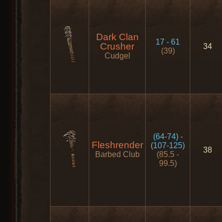
Dark Clan
17 - 61
Crusher
34
(39)
Cudgel
(64-74) -
Fleshrender
(107-125)
38
Barbed Club
(85.5 -
99.5)