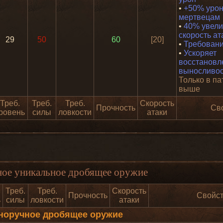
•
+50% урон
мертвецам
•
40% увели
скорость ат
29
50
60
[20]
•
Требовани
•
Ускоряет
восстановл
выносливос
Только в па
выше
Треб.
Треб.
Треб.
Скорость
Прочность
Св
ровень
силы
ловкости
атаки
ное уникальное дробящее оружие
Треб.
Треб.
Скорость
Прочность
Свойс
ь
силы
ловкости
атаки
норучное дробящее оружие