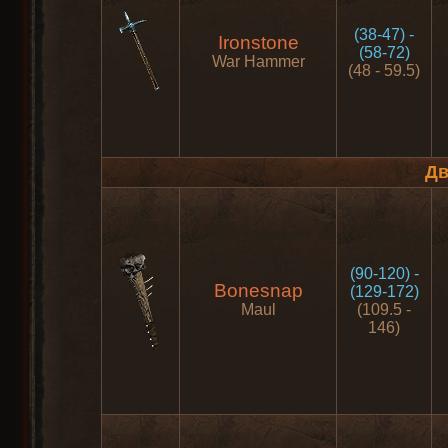
(38-47) -
Ironstone
(58-72)
War Hammer
(48 - 59.5)
Дв
(90-120) -
Bonesnap
(129-172)
Maul
(109.5 -
146)