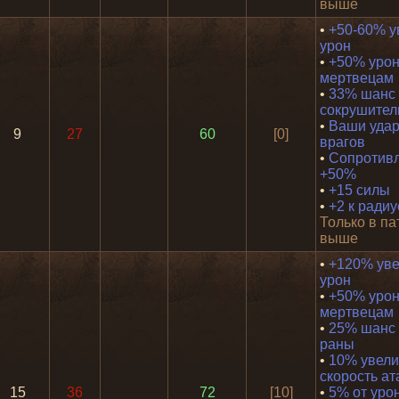
выше
•
+50-60% у
урон
•
+50% урон
мертвецам
•
33% шанс
сокрушител
•
Ваши удар
9
27
60
[0]
врагов
•
Сопротивл
+50%
•
+15 силы
•
+2 к ради
Только в па
выше
•
+120% ув
урон
•
+50% урон
мертвецам
•
25% шанс 
раны
•
10% увели
скорость ат
15
36
72
[10]
•
5% от урон