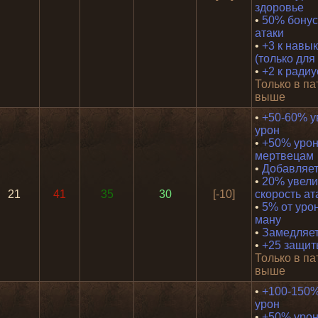
здоровье
•
50% бонус 
атаки
•
+3 к навыку
(только для
•
+2 к ради
Только в па
выше
•
+50-60% у
урон
•
+50% урон
мертвецам
•
Добавляет
•
20% увели
21
41
35
30
[-10]
скорость ат
•
5% от урон
ману
•
Замедляет
•
+25 защи
Только в па
выше
•
+100-150%
урон
•
+50% урон