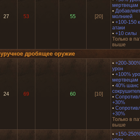
мертвецам
•
Добавляет
27
53
55
[20]
молнией
•
+100-150 к
атаки
•
+10 силы
Только в па
выше
уручное дробящее оружие
•
+200-300%
урон
•
+100% уро
мертвецам
•
40% шанс
сокрушител
24
69
60
[10]
•
Сопротивл
+30%
•
Сопротивл
+30%
Только в па
выше
•
+150-250%
урон