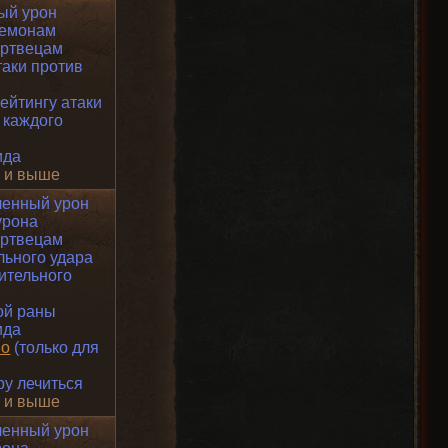
ый урон
демонам
ертвецам
таки против
ейтингу атаки
 каждого
ида
9 и выше
ченный урон
урона
ертвецам
ьного удара
ительного
ой раны
ида
во
(только для
у лечиться
9 и выше
ченный урон