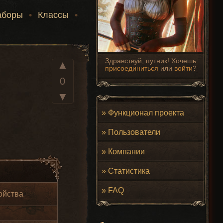
аборы
•
Классы
•
Здравствуй, путник! Хочешь
▲
присоединиться
или
войти
?
0
▼
»
Функционал проекта
»
Пользователи
»
Компании
»
Статистика
»
FAQ
ойства