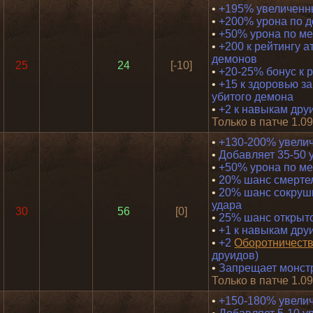
•
+195% увеличенн
•
+200% урона по 
•
+50% урона по м
•
+200 к рейтингу а
демонов
25
24
[-10]
•
+20-25% бонус к р
•
+15 к здоровью за
убитого демона
•
+2 к навыкам дру
Только в патче 1.0
•
+130-200% увели
•
Добавляет 35-50 
•
+50% урона по м
•
20% шанс смертел
•
20% шанс сокруш
удара
30
56
[0]
•
25% шанс открыт
•
+1 к навыкам дру
•
+2
Оборотничест
друидов)
•
Запрещает монстр
Только в патче 1.0
•
+150-180% увели