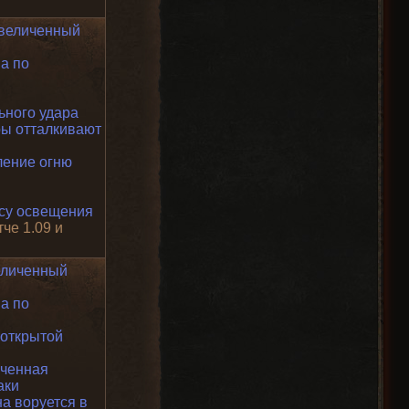
величенный
а по
ьного удара
ы отталкивают
ение огню
усу освещения
тче 1.09 и
еличенный
а по
открытой
ченная
аки
а воруется в