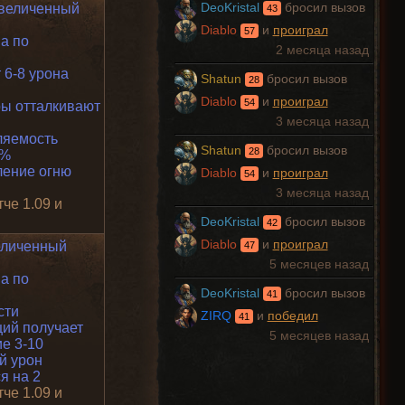
величенный
DeoKristal
бросил вызов
43
Diablo
и
проиграл
57
а по
2 месяца назад
 6-8 урона
Shatun
бросил вызов
28
Diablo
и
проиграл
54
ы отталкивают
3 месяца назад
ляемость
Shatun
бросил вызов
28
0%
ение огню
Diablo
и
проиграл
54
3 месяца назад
тче 1.09 и
DeoKristal
бросил вызов
42
Diablo
и
проиграл
еличенный
47
5 месяцев назад
а по
DeoKristal
бросил вызов
41
сти
ZIRQ
и
победил
41
ий получает
5 месяцев назад
е 3-10
й урон
я на 2
тче 1.09 и