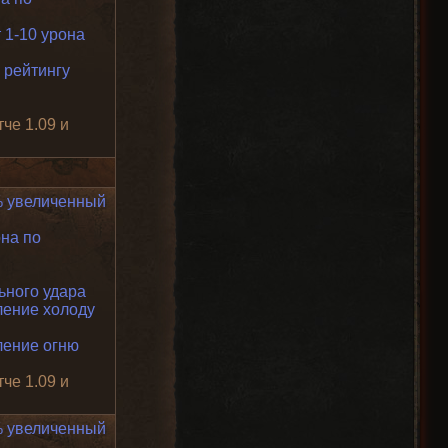
 1-10 урона
 рейтингу
тче 1.09 и
 увеличенный
на по
ьного удара
ение холоду
ение огню
тче 1.09 и
 увеличенный