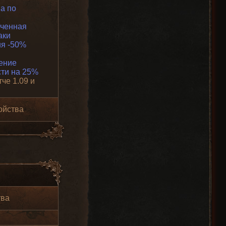
а по
ченная
аки
я -50%
ение
ти на 25%
тче 1.09 и
ойства
тва