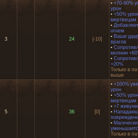
•
+70-80% у
урон
•
+50% урон
мертвецам
•
Добавляет
огнем
•
Ваши удар
3
24
[-10]
врагов
•
Сопротив
молнии +6
•
Сопротивл
+20%
Только в па
выше
•
+100% ув
урон
•
+50% урон
мертвецам
•
+7 живуче
5
36
[0]
•
Нападающ
повреждени
•
Магически
уменьшаетс
Только в па