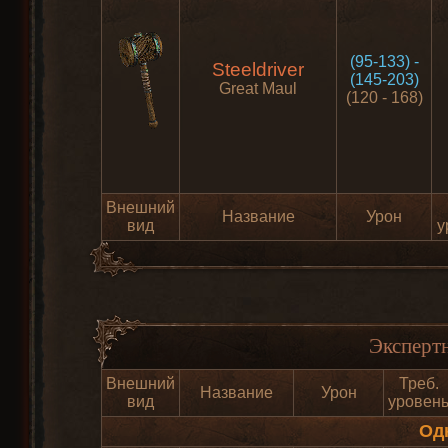
(95-133) -
Steeldriver
(145-203)
Great Maul
(120 - 168)
Внешний
Название
Урон
вид
у
Эксперт
Внешний
Треб.
Название
Урон
вид
уровен
Од