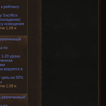
к рейтингу
 Sacrifice
 паладинов)
усу освещения
тче 1.09 и
величенный
а по
 1-20 урона
ченная
аки
а воруется в
 цель на 50%
ты
тче 1.09 и
 увеличенный
а по