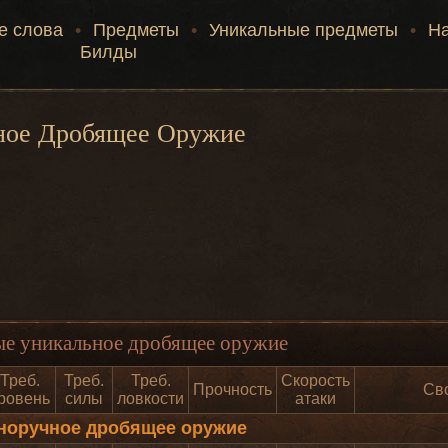
е слова
•
Предметы
•
Уникальные предметы
•
Н
Билды
ное Дробящее Оружие
е уникальное дробящее оружие
Треб.
Треб.
Треб.
Скорость
Прочность
Св
ровень
силы
ловкости
атаки
норучное дробящее оружие