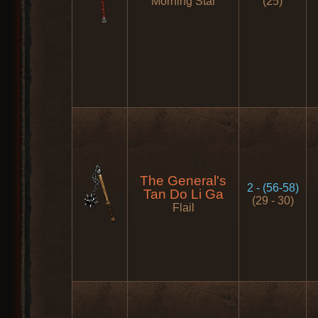
Morning Star
(25)
The General's
2 - (56-58)
Tan Do Li Ga
(29 - 30)
Flail