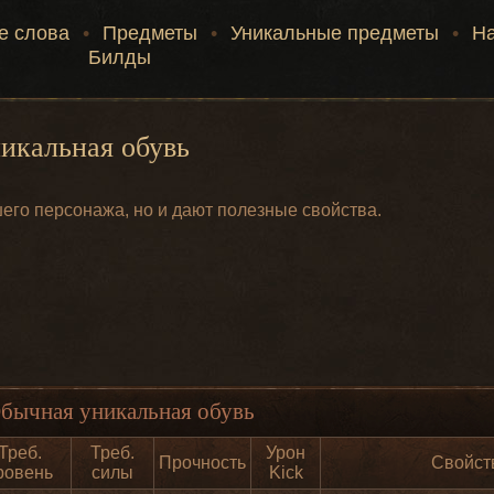
е слова
•
Предметы
•
Уникальные предметы
•
Н
Билды
икальная обувь
его персонажа, но и дают полезные свойства.
бычная уникальная обувь
Треб.
Треб.
Урон
Прочность
Свойст
ровень
силы
Kick