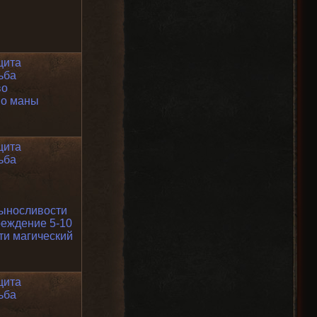
щита
ьба
во
во маны
щита
ьба
ыносливости
еждение 5-10
ти магический
щита
ьба