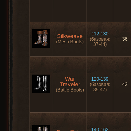
112-130
Silkweave
(базовая:
36
(Mesh Boots)
37-44)
War
120-139
Traveler
(базовая:
42
39-47)
(Battle Boots)
140-162