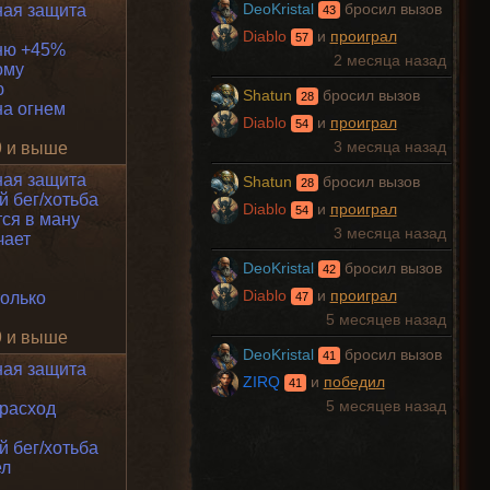
ная защита
DeoKristal
бросил вызов
43
Diablo
и
проиграл
57
ню +45%
2 месяца назад
ому
ю
Shatun
бросил вызов
28
на огнем
Diablo
и
проиграл
54
9 и выше
3 месяца назад
ная защита
Shatun
бросил вызов
28
 бег/хотьба
Diablo
и
проиграл
54
тся в ману
3 месяца назад
чает
DeoKristal
бросил вызов
42
Diablo
и
проиграл
только
47
5 месяцев назад
9 и выше
DeoKristal
бросил вызов
41
ная защита
ZIRQ
и
победил
41
5 месяцев назад
расход
 бег/хотьба
ел