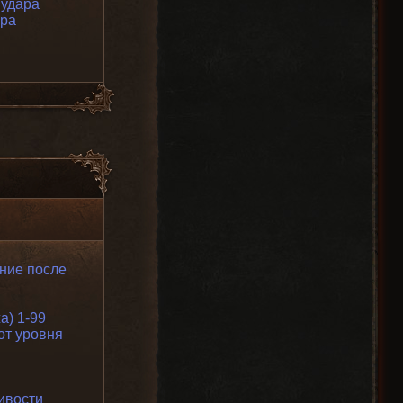
 удара
ара
ние после
а) 1-99
от уровня
ивости