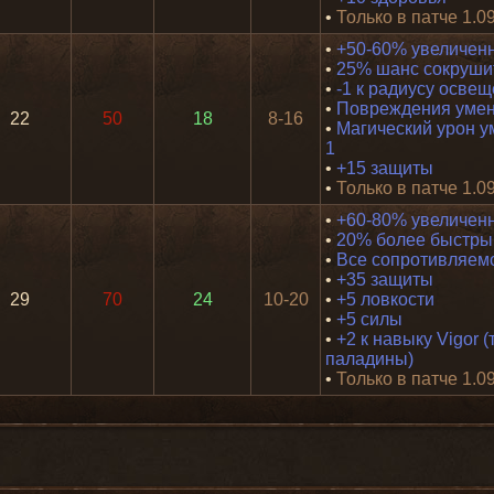
•
Только в патче 1.0
•
+50-60% увеличен
•
25% шанс сокрушит
•
-1 к радиусу осве
•
Повреждения умен
22
50
18
8-16
•
Магический урон у
1
•
+15 защиты
•
Только в патче 1.0
•
+60-80% увеличен
•
20% более быстрый
•
Все сопротивляем
•
+35 защиты
29
70
24
10-20
•
+5 ловкости
•
+5 силы
•
+2 к навыку Vigor (
паладины)
•
Только в патче 1.0