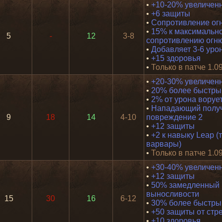
•
+10-20% увеличен
•
+6 защиты
•
Сопротивление ог
•
15% к максимальн
5
-
12
3-8
сопротивлению огн
•
Добавляет 3-6 уро
•
+15 здоровья
•
Только в патче 1.0
•
+20-30% увеличен
•
20% более быстрый
•
2% от урона воруе
•
Нападающий полу
9
18
14
4-10
повреждение 2
•
+12 защиты
•
+2 к навыку Leap (
варвары)
•
Только в патче 1.0
•
+30-40% увеличен
•
+12 защиты
•
50% замедленный 
выносливости
15
30
16
6-12
•
30% более быстрый
•
+50 защиты от стр
•
+10 здоровья