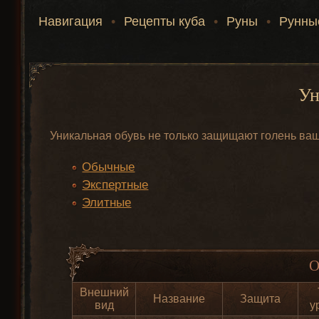
Навигация
•
Рецепты куба
•
Руны
•
Рунны
Ун
Уникальная обувь не только защищают голень ваш
Обычные
Экспертные
Элитные
О
Внешний
Название
Защита
вид
у