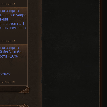
9 и выше
ная защита
ельного удара
щения
ьшаются на 1
меньшается на
9 и выше
ная защита
 бег/хотьба
ости +10%
только
9 и выше