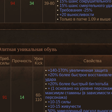
•
15% шанс сокрушительного
94
34
39-80
•
15% шанс смертельного уд
•
Требования -25%
•
+20 выносливости
•
Только в патче 1.09 и выше
литная уникальная обувь
Треб.
Урон
Прочность
Свойства
силы
Kick
•
+140-170% увеличенная защита
•
+20% более быстрое восстановле
удара
•
+20% более быстрый бег/хотьба
•
+ (1 основано на уровне персонаж
максимум стамины (в зависимости 
60-
91
14
персонажа)
110
•
+10-15 силы
•
+10-15 живучести
•
50% замедленный расход выносл