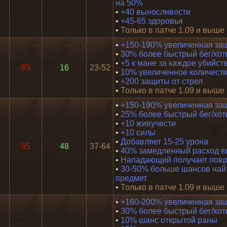
на 50%
•
+40 выносливости
•
+45-65 здоровья
•
Только в патче 1.09 и выше
•
+150-190% увеличенная за
•
30% более быстрый бег/хот
•
+5 к мане за каждое убийст
65
16
23-52
•
10% увеличенное количест
•
+200 защиты от стрел
•
Только в патче 1.09 и выше
•
+150-190% увеличенная за
•
25% более быстрый бег/хот
•
+10 живучести
•
+10 силы
•
Добавляет 15-25 урона
95
48
37-64
•
40% замедленный расход в
•
Нападающий получает повр
•
30-50% больше шансов най
предмет
•
Только в патче 1.09 и выше
•
+160-200% увеличенная за
•
30% более быстрый бег/хот
•
10% шанс открытой раны