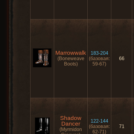
Marrowwalk
183-204
(Boneweave
(базовая:
66
Boots)
59-67)
Shadow
122-144
Dancer
(базовая:
71
(Myrmidon
62-71)