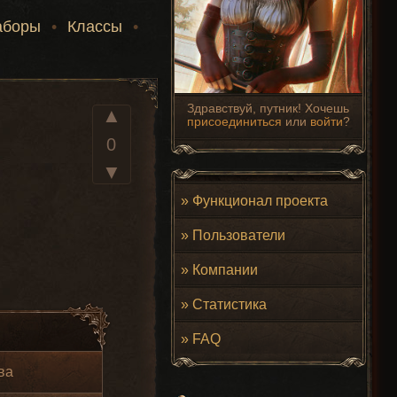
аборы
•
Классы
•
Здравствуй, путник! Хочешь
▲
присоединиться
или
войти
?
0
▼
»
Функционал проекта
»
Пользователи
»
Компании
»
Статистика
»
FAQ
ва