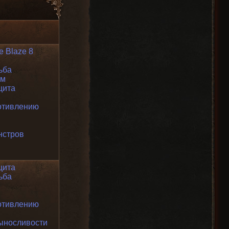
 Blaze 8
ьба
ем
щита
отивлению
нстров
щита
ьба
отивлению
ыносливости