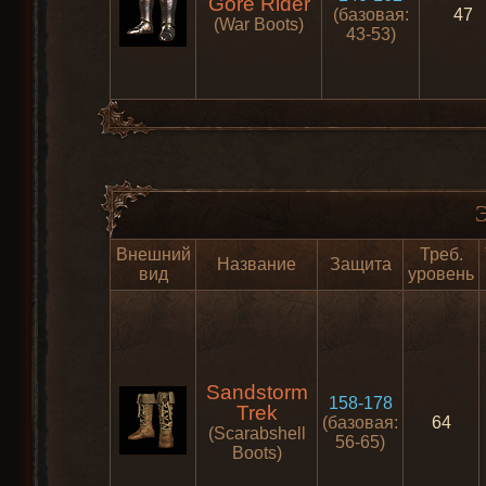
Gore Rider
(базовая:
47
(War Boots)
43-53)
Э
Внешний
Треб.
Название
Защита
вид
уровень
Sandstorm
158-178
Trek
(базовая:
64
(Scarabshell
56-65)
Boots)