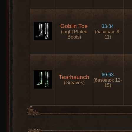
Goblin Toe
33-34
(Light Plated
(базовая: 9-
Boots)
11)
60-63
Tearhaunch
(базовая: 12-
(Greaves)
15)