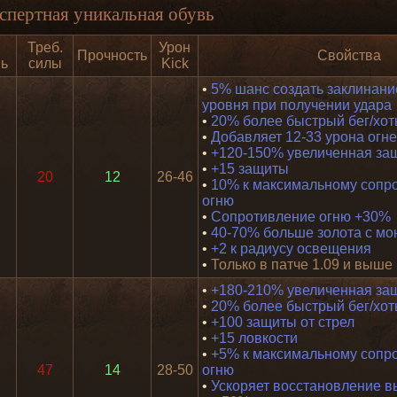
спертная уникальная обувь
Треб.
Урон
Прочность
Свойства
нь
силы
Kick
•
5% шанс создать заклинание
уровня при получении удара
•
20% более быстрый бег/хот
•
Добавляет 12-33 урона огн
•
+120-150% увеличенная за
•
+15 защиты
20
12
26-46
•
10% к максимальному сопр
огню
•
Сопротивление огню +30%
•
40-70% больше золота с мо
•
+2 к радиусу освещения
•
Только в патче 1.09 и выше
•
+180-210% увеличенная за
•
20% более быстрый бег/хот
•
+100 защиты от стрел
•
+15 ловкости
•
+5% к максимальному сопр
47
14
28-50
огню
•
Ускоряет восстановление в