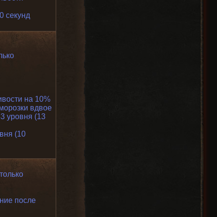
0 секунд
лько
ивости на 10%
морозки вдвое
3 уровня (13
вня (10
(только
ние после