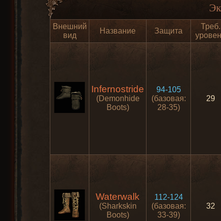
Эк
Внешний
Треб.
Название
Защита
вид
урове
Infernostride
94-105
(Demonhide
(базовая:
29
Boots)
28-35)
Waterwalk
112-124
(Sharkskin
(базовая:
32
Boots)
33-39)