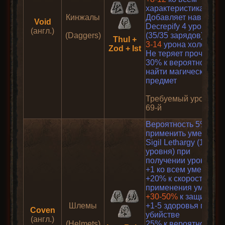
характеристикам
Кинжалы
Добавляет навык
Void
Decrepify 4 уровня
(англ.)
(Daggers)
(35/35 зарядов)
Thul +
3-14
урона холодом
Zod + Ist
Не теряет прочности
30% к вероятности
найти магический
предмет
Требуемый уровень:
69-й
Вероятность 5%
применить умение
Sigil Lethargy (10
уровня) при
получении урона
+1 ко всем умениям
+20% к скорости
применения умений
+30-50%
к защите
Шлемы
+1-5 здоровья при
Coven
убийстве
(англ.)
(Helmets)
25% к вероятности