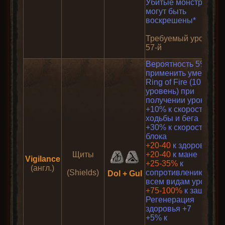
Убитые монстры не
могут быть
воскрешены*
Требуемый уровень:
57-й
Вероятность 5%
применить умение
Ring of Fire (10
уровень) при
получении урона
+10% к скорости
ходьбы и бега
+30% к скорости
блока
+20-40
к здоровью
Щиты
+20-40
к мане
Vigilance
+25-35%
к
(англ.)
(Shields)
сопротивлению
Dol + Gul
всем видам урона
+75-100%
к защите
Регенерация
здоровья +7
+5% к