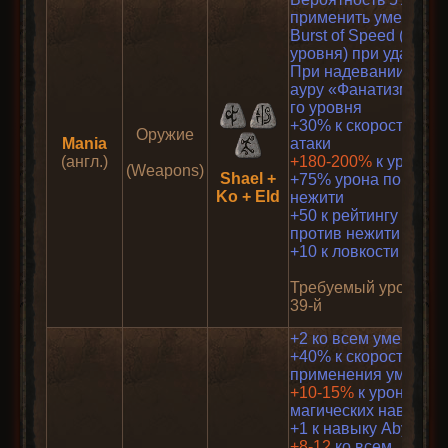
применить умение
Burst of Speed (1
уровня) при ударе
При надевании даёт
ауру «Фанатизм» 1-
го уровня
+30% к скорости
Оружие
Mania
атаки
(англ.)
+180-200%
к урону
(Weapons)
Shael +
+75% урона по
Ko + Eld
нежити
+50 к рейтингу атаки
против нежити
+10 к ловкости
Требуемый уровень:
39-й
+2 ко всем умениям
+40% к скорости
применения умений
+10-15%
к урону
магических навыков
+1 к навыку Abyss
+8-12
ко всем