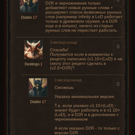
D2R и чернокнижник только
добавляют новые рунные слова +
расширяют список возможных рунных
слов (например Infinity в LoD работает
Diablo
17
только в древковом оружии, а в D2R
еще и в копьях), ничего из старых
рунных слов не перестает работать.
3 месяца назад
0
Спасибо!
Получается если в комментах к
рецепту написано (v1.10+(LoD) я не
смогу этот рецепт сделать в
Destingo
1
(v2.6+D2R)?
3 месяца назад
0
Сможешь
Указана минимальная версия.
Diablo
17
Т.е. если указано v1.10+(LoD) -
значит будет работать и в v1.10+
(LoD), и в D2R и в дополнении с
чернокнижником
А если указано D2R - то только с
версии D2R