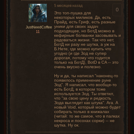
5 месяцев назад
0
Это топ-пушка для
некоторых миликов. Да, есть
Прайд, есть Гриф, есть разные
уники для своих задач
JustNeedCoffee
подходящее, но БотД можно в
11
кефирные болванки засовывать и
радоваться жизни. Так что нет,
БотД ни разу не шутка, а уж на
Б.Нете, где можно купить что
угодно (и где Зод не супер
дорогая, потому что годится
только на БотД), BotD в CA -- это
очень вкусно и полезно.
Ну и да, ты написал "наконец-то
появилось применение руне
Зод". Я написал, что вообще-то
есть БотД, в котором тоже
используется Зод. Ты ответил,
что "за свою цену и редкость
Зода выглядит как штука". Ага. А
новый Void, который можно будет
собирать только в книжалах
(читай: то же самое, что в палках
некроса и посохах сорки) -- не
шутка. Ну ок.