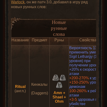
Warlock
, он же патч 3.0, добавил в игру ряд
новых рунных слов:
Новые
рунные
слова
Название
Предмет
Руны
Свойства
Вероятность 13%
применить умение
Sigil Lethargy (1
уровня) при
получении урона
+20% к скорости
атаки
+200-270%
к урону
+150-250%
урона по
Кинжалы
Ritual
демонам
(англ.)
100-260%
к рейтингу
Amn +
(Daggers)
атаки
Shael +
+3-5
здоровья при
Ohm
убийстве