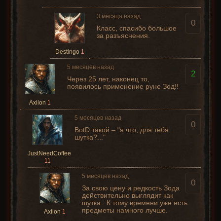
3 месяца назад
0
Класс, спасибо большое
за разъяснения.
Destingo
1
5 месяцев назад
2
Через 25 лет, наконец то,
появилось применение руне Зод!!
Axilon
1
5 месяцев назад
0
BotD такой – "я что, для тебя
шутка?..."
JustNeedCoffee
11
5 месяцев назад
0
За свою цену и редкость Зода
действительно выглядит как
шутка.. К тому времени уже есть
предметы намного лучше.
Axilon
1