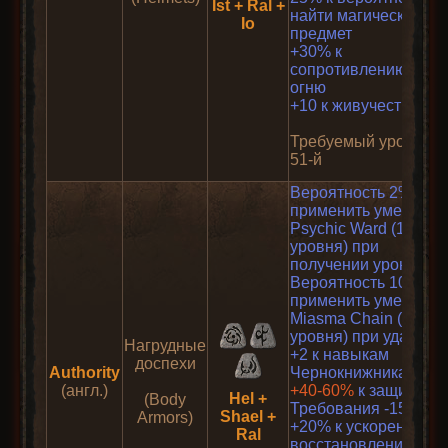
Ist + Ral +
найти магический
Io
предмет
+30% к
сопротивлению
огню
+10 к живучести
Требуемый уровень:
51-й
Вероятность 2%
применить умение
Psychic Ward (10
уровня) при
получении урона
Вероятность 10%
применить умение
Miasma Chain (15
уровня) при ударе
Нагрудные
+2 к навыкам
доспехи
Authority
Чернокнижника
(англ.)
+40-60%
к защите
Hel +
(Body
Требования -15%
Shael +
Armors)
+20% к ускоренному
Ral
восстановлению от