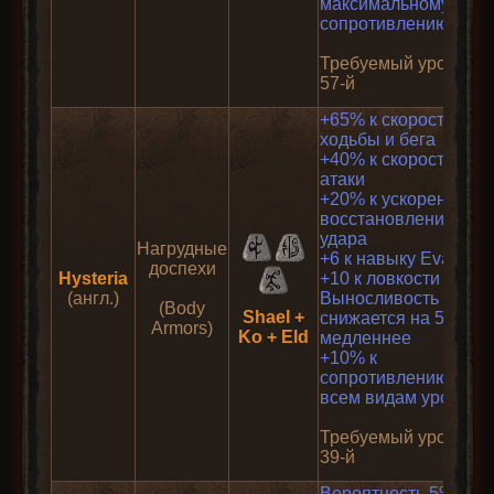
максимальному
сопротивлению яду
Требуемый уровень:
57-й
+65% к скорости
ходьбы и бега
+40% к скорости
атаки
+20% к ускоренному
восстановлению от
удара
Нагрудные
+6 к навыку Evade
доспехи
Hysteria
+10 к ловкости
(англ.)
Выносливость
(Body
Shael +
снижается на 50%
Armors)
Ko + Eld
медленнее
+10% к
сопротивлению
всем видам урона
Требуемый уровень:
39-й
Вероятность 5%