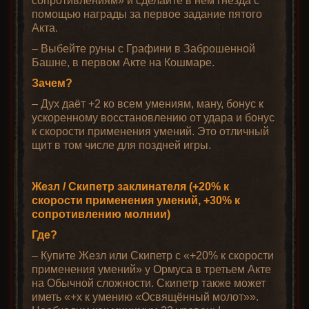
помощью награды за первое задание пятого
Акта.
– Выбейте руны с Графини в Заброшенной
Башне, в первом Акте на Кошмаре.
Зачем?
– Дух даёт +2 ко всем умениям, ману, бонус к
ускоренному восстановлению от удара и бонус
к скорости применения умений. Это отличный
щит в том числе для поздней игры.
Жезл / Скипетр заклинателя (+20% к
скорости применения умений, +30% к
сопротивлению молнии)
Где?
– Купите Жезл или Скипетр с «+20% к скорости
применения умений» у Ормуса в третьем Акте
на Обычной сложности. Скипетр также может
иметь «+x к умению «Освящённый молот»».