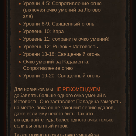
Уровни 4-5: Сопротивление огню
(включая очко умений за Логово
зла)
Уровни 6-9: Священный огонь
Уровень 10: Кара
Уровень 11: сохраните очко умений!
Уровень 12: Рывок + Истовость
Уровни 13-18: Священный огонь
Очко умений за Радамента:
Сопротивление огню
Уровни 19-20: Священный огонь
Для новичков мы
НЕ РЕКОМЕНДУЕМ
добавлять больше одного очка умений в
Истовость. Оно заставляет Паладина замереть
на месте, пока он не закончит серию ударов,
даже если ему некого бить. Так что
вкладывайте туда более одного очка только
если вы опытный игрок.
Также можно вложить очко умений за