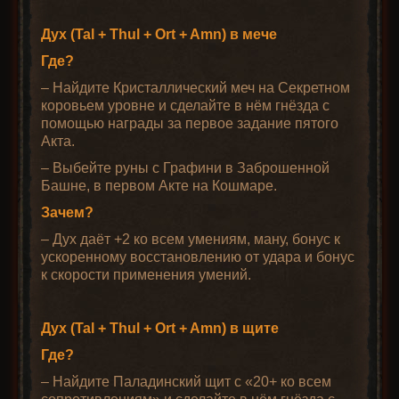
Дух (Tal + Thul + Ort + Amn) в мече
Где?
– Найдите Кристаллический меч на Секретном
коровьем уровне и сделайте в нём гнёзда с
помощью награды за первое задание пятого
Акта.
– Выбейте руны с Графини в Заброшенной
Башне, в первом Акте на Кошмаре.
Зачем?
– Дух даёт +2 ко всем умениям, ману, бонус к
ускоренному восстановлению от удара и бонус
к скорости применения умений.
Дух (Tal + Thul + Ort + Amn) в щите
Где?
– Найдите Паладинский щит с «20+ ко всем
сопротивлениям» и сделайте в нём гнёзда с