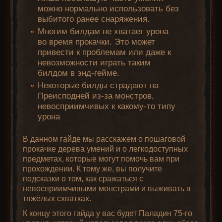
можно нормально использовать без
выбитого ранее снаряжения.
Многим билдам не хватает урона
во время прокачки. Это может
привести к проблемам или даже к
невозможности играть таким
билдом в энд-гейме.
Некоторые билды страдают на
Преисподней из-за монстров,
невосприимчивых к какому-то типу
урона
В данном гайде мы расскажем о пошаговой
прокачке дерева умений и о легкодоступных
предметах, которые могут помочь вам при
прохождении. К тому же, вы получите
подсказки о том, как сражаться с
невосприимчивыми монстрами и выживать в
тяжёлых схватках.
К концу этого гайда у вас будет Паладин 75-го