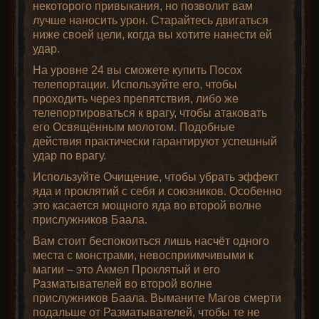
некоторого привыкания, но позволит вам
лучше наносить урон. Старайтесь двигаться
ниже своей цели, когда вы хотите нанести ей
удар.
На уровне 24 вы сможете купить Посох
телепортации. Используйте его, чтобы
проходить через препятствия, либо же
телепортироваться к врагу, чтобы атаковать
его Освящённым молотом. Подобные
действия практически гарантируют успешный
удар по врагу.
Используйте Очищение, чтобы убрать эффект
яда и проклятий с себя и союзников. Особенно
это касается мощного яда во второй волне
прислужников Баала.
Вам стоит беспокоиться лишь насчёт одного
места с монстрами, невосприимчивыми к
магии – это Акмел Проклятый и его
Разматывателей во второй волне
прислужников Баала. Выманите Магов смерти
подальше от Разматывателей, чтобы те не