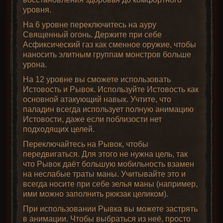
уровня.
На 6 уровне переключитесь на ауру
Священный огонь. Держите при себе
Асфиксический газ как сменное оружие, чтобы
наносить элитным группам монстров больше
урона.
На 12 уровне вы сможете использовать
Истовость и Рывок. Используйте Истовость как
основной атакующий навык. Учтите, что
паладин всегда использует полную анимацию
Истовости, даже если поблизости нет
подходящих целей.
Переключайтесь на Рывок, чтобы
передвигаться. Для этого не нужна цель, так
что Рывок даёт большую мобильность взамен
на неслабые траты маны. Учитывайте это и
всегда носите при себе зелья маны (например,
ими можно заполнить рюкзак целиком).
При использовании Рывка вы можете застрять
в анимации. Чтобы выбраться из неё, просто