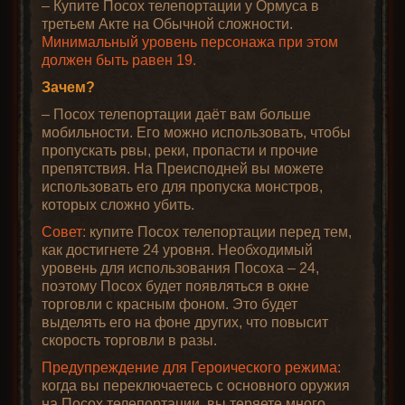
– Купите Посох телепортации у Ормуса в
третьем Акте на Обычной сложности.
Минимальный уровень персонажа при этом
должен быть равен 19.
Зачем?
– Посох телепортации даёт вам больше
мобильности. Его можно использовать, чтобы
пропускать рвы, реки, пропасти и прочие
препятствия. На Преисподней вы можете
использовать его для пропуска монстров,
которых сложно убить.
Совет:
купите Посох телепортации перед тем,
как достигнете 24 уровня. Необходимый
уровень для использования Посоха – 24,
поэтому Посох будет появляться в окне
торговли с красным фоном. Это будет
выделять его на фоне других, что повысит
скорость торговли в разы.
Предупреждение для Героического режима:
когда вы переключаетесь с основного оружия
на Посох телепортации, вы теряете много