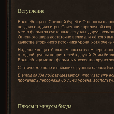
Вступление
Волшебница со Снежной бурей и Огненным шаром,
поздних стадиях игры. Сочетание приличной скор
место фарма за считанные секунды, даруя возмож
Огненного шара достаточно велик для лёгкого вын
качестве вторичного источника урона, хотя очен
Наденьте вещи с большим показателем вероятности
от одной группы неприятелей к другой. Этим бил
Волшебница может фармить множество других зо
Статическое поле и наёмник с рунным словом Бе
В этом гайде подразумевается, что у вас уже 
прокачать персонажа до 75-го уровня, воспольз
Плюсы и минусы билда