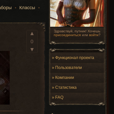
аборы
•
Классы
•
Здравствуй, путник! Хочешь
▲
присоединиться
или
войти
?
0
▼
»
Функционал проекта
»
Пользователи
»
Компании
»
Статистика
»
FAQ