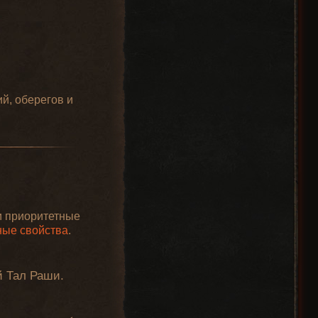
й, оберегов и
и приоритетные
ные свойства
.
й Тал Раши.