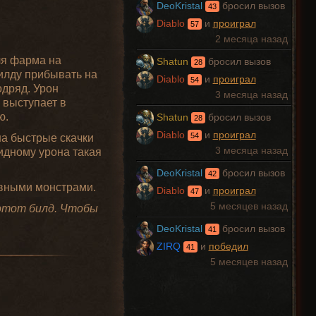
DeoKristal
бросил вызов
43
Diablo
и
проиграл
57
2 месяца назад
ля фарма на
Shatun
бросил вызов
28
илду прибывать на
Diablo
и
проиграл
54
одряд. Урон
3 месяца назад
 выступает в
ю.
Shatun
бросил вызов
28
Diablo
и
проиграл
на быстрые скачки
54
идному урона такая
3 месяца назад
DeoKristal
бросил вызов
42
ивными монстрами.
Diablo
и
проиграл
47
5 месяцев назад
 этот билд. Чтобы
DeoKristal
бросил вызов
41
ZIRQ
и
победил
41
5 месяцев назад