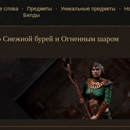
е слова
•
Предметы
•
Уникальные предметы
•
Н
Билды
о Снежной бурей и Огненным шаром