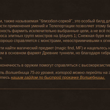
 также называемая "близзбол-соркой", это особый билд д
ости применения умений и Телепортации позволяет этому б
ность фармить исключительно выбранные цели, а не всё п
оса элитных групп монстров на /players 1; Снежная буря же
ь хорошо справляется с монстрами, невосприимчивыми к огн
 найти магический предмет (magic find, MF) и нацельтесь 
дом в основном фармят Древние туннели, но благодаря гибр
н.
сконечность в оружии помогут справляться с высокорезист
есть Волшебница 75-го уровня, которой можно перейти на
уйтесь
нашим гайдом по быстрой прокачке Волшебницы.