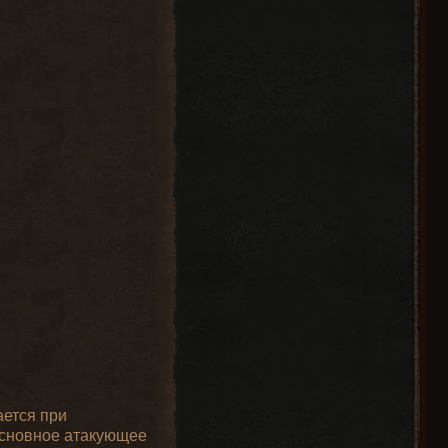
ается при
 основное атакующее