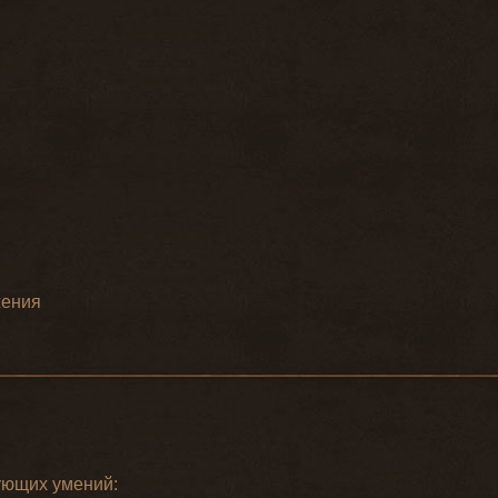
жения
ующих умений: