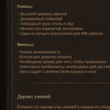
Плюсы:
+
Высокий уровень умений
+
Динамичный геймплей
+
Гибридный урон: огонь и лёд
+
Множество вариантов экипировки
+
Один из лучших персонажей для МФ-забегов
Минусы:
-
Низкая выживаемость
-
Использует дорогие обереги
-
Необходимо время для того, чтобы привыкнуть
-
Некоторые брейкпоинты необходимы для дости
-
Урон падает с количеством игроков в игре
Дерево умений
Вложите по одному очку умений в каждое из след