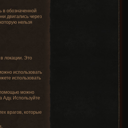
ь в обозначенной
они двигались через
которую нельзя
в локации. Это
 можно использовать
можете использовать
о помощью можно
а Аду. Используйте
ех врагов, которые
я.