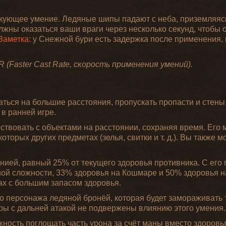
акующее умение. Ледяные шипы падают с неба, приземляяс
должны оказаться ваши враги через несколько секунд, чтобы 
Заметка:
у Снежной бури есть задержка после применения, 
(Faster Cast Rate, скорость применения умений).
ься на большие расстояния, пропускать пропасти и стены 
в ранней игре.
твовать с объектами на расстоянии, сохраняя время. Его
оторых других предметах (зелья, свитки и т. д.). Вы также 
нией, равный 25% от текущего здоровья противника. С ег
ой сложности, 33% здоровья на Кошмаре и 50% здоровья н
ах с большим запасом здоровья.
 персонажа ледяной бронёй, которая будет замораживать т
тры с дальней атакой не подвержены влиянию этого умения.
ность поглощать часть урона за счёт маны вместо здоровь