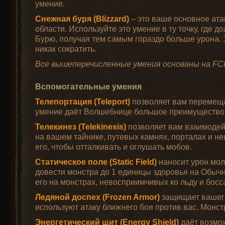
умение.
Снежная буря (Blizzard)
– это ваше основное ат
области. Используйте это умение в ту точку, где 
Бурю, получая тем самым гораздо больше урона.
никак сократить.
Все вышеперечисленные умения основаны на FCR 
Вспомогательные умения
Телепортация (Teleport)
позволяет вам перемещат
умение даёт Волшебнице большое преимущество 
Телекинез (Telekinesis)
позволяет вам взаимодейс
на вашем тайнике, путевых камнях, порталах и нек
его, чтобы отталкивать и оглушать мобов.
Статическое поле (Static Field)
наносит урон мол
довести монстра до 1 единицы здоровья на Обычн
его на монстрах, невосприимчивых ко льду и босс
Ледяной доспех (Frozen Armor)
защищает вашего
используют атаку ближнего боя против вас. Монс
Энергетический щит (Energy Shield)
даёт возмож