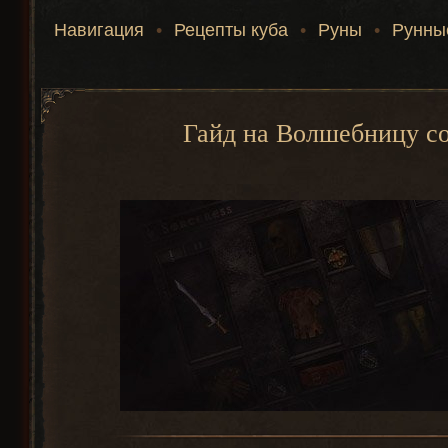
Навигация
•
Рецепты куба
•
Руны
•
Рунны
Гайд на Волшебницу с