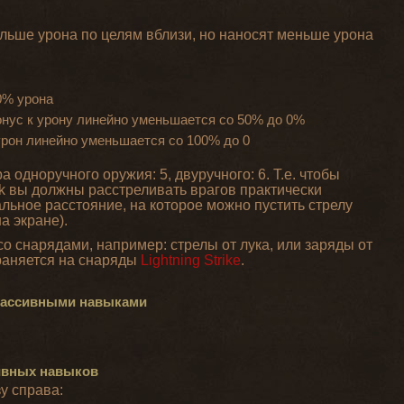
льше урона по целям вблизи, но наносят меньше урона
50% урона
бонус к урону линейно уменьшается со 50% до 0%
 урон линейно уменьшается со 100% до 0
а одноручного оружия: 5, двуручного: 6. Т.е. чтобы
ank вы должны расстреливать врагов практически
альное расстояние, на которое можно пустить стрелу
а экране).
 со снарядами, например: стрелы от лука, или заряды от
раняется на снаряды
Lightning Strike
.
 пассивными навыками
ивных навыков
у справа: