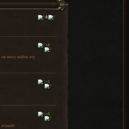
0
+6
 не могу найти эту
+1
+6
 атакой.