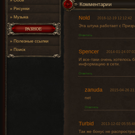
»
Обои
Комментарии
»
Рисунки
»
Музыка
Nold
2016-12-19 12:12:42
Эта штука работает с Приз
Ответить
»
Полезные ссылки
»
Поиск
Spencer
2014-01-24 07:0
И все-таки очень хотелось 
информацию в сети.
Ответить
zanuda
2015-04-26 21
net
Ответить
Turbid
2013-12-02 05:55:4
Так же бонус не распростран