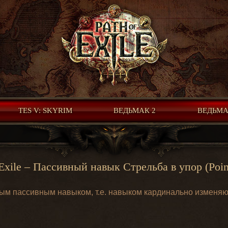
TES V: SKYRIM
ВЕДЬМАК 2
ВЕДЬМА
 Exile – Пассивный навык Стрельба в упор (Poin
евым пассивным навыком, т.е. навыком кардинально изменя