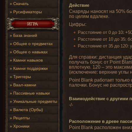
»
Скачать
Действие
Снаряды наносят на 50% бо
»
Русификаторы
по целям вдалеке.
Цифры:
Расстояние от 0 до 10: +
»
База знаний
Расстояние от 10 до 35: 
»
Общее о предметах
Расстояние от 35 до 120:
»
Общее о навыках
Для справки: дистанция удар
»
Камни навыков
получать бонус от Point Bl
вплотную. 120 – это максим
»
Камни поддержки
(исключение: верхние углы н
»
Триггеры
Point Blank работает только
»
Ваал-камни
палочки. Бонус не распрост
»
Пассивные навыки
Взаимодействие с другими
»
Уникальные предметы
-/-
»
Валюта (Орбы)
»
Рецепты
Расположение в древе пасс
»
Хроники
Point Blank расположен вниз