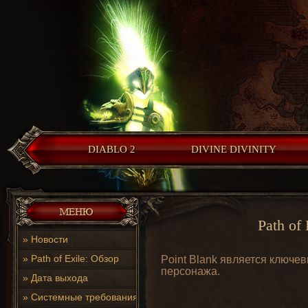
DIABLO 2
DIVINE DIVINITY
Path of
»
Новости
»
Path of Exile: Обзор
Point Blank является ключ
персонажа.
»
Дата выхода
»
Системные требования