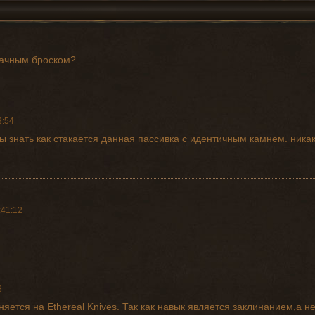
рачным броском?
3:54
бы знать как стакается данная пассивка с идентичным камнем. никак
:41:12
8
яется на Ethereal Knives. Так как навык является заклинанием,а не