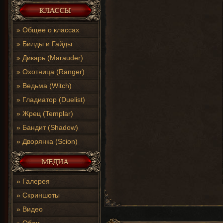
»
Общее о классах
»
Билды и Гайды
»
Дикарь (Marauder)
»
Охотница (Ranger)
»
Ведьма (Witch)
»
Гладиатор (Duelist)
»
Жрец (Templar)
»
Бандит (Shadow)
»
Дворянка (Scion)
»
Галерея
»
Скриншоты
»
Видео