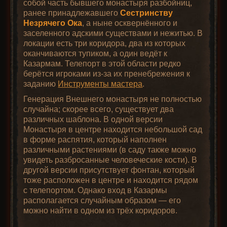
собой часть бывшего монастыря разбойниц,
ранее принадлежавшего
Сестринству
Незрячего Ока
, а ныне осквернённого и
заселенного адскими существами и нежитью. В
локации есть три коридора, два из которых
оканчиваются тупиком, а один ведёт к
Казармам. Телепорт в этой области редко
берётся игроками из-за их пренебрежения к
заданию
Инструменты мастера
.
Генерация Внешнего монастыря не полностью
случайна; скорее всего, существует два
различных шаблона. В одной версии
Монастыря в центре находится небольшой сад
в форме распятия, который наполнен
различными растениями (в саду также можно
увидеть разбросанные человеческие кости). В
другой версии присутствует фонтан, который
тоже расположен в центре и находится рядом
с телепортом. Однако вход в Казармы
располагается случайным образом — его
можно найти в одном из трёх коридоров.