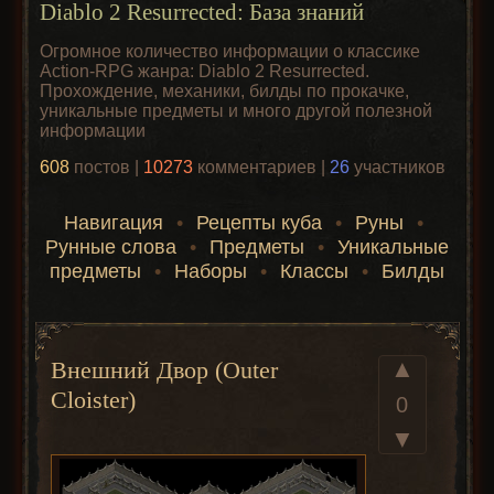
Diablo 2 Resurrected: База знаний
Огромное количество информации о классике
Action-RPG жанра: Diablo 2 Resurrected.
Прохождение, механики, билды по прокачке,
уникальные предметы и много другой полезной
информации
608
постов |
10273
комментариев |
26
участников
Навигация
•
Рецепты куба
•
Руны
•
Рунные слова
•
Предметы
•
Уникальные
предметы
•
Наборы
•
Классы
•
Билды
▲
Внешний Двор (Outer
Cloister)
0
▼