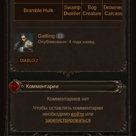
Swamp
Bog
Drowned
Fet
Bramble Hulk
Dweller
Creature
Carcass
Sha
Gattling
13
Опубликовано:
4 года назад
DIABLO 2
Комментарии
Комментариев нет
Чтобы оставлять комментарии
необходимо
войти
или
зарегистрироваться