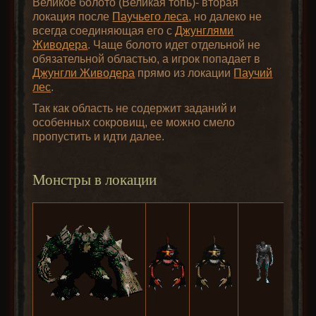
Великое болото (Великая топь)- вторая
локация после
Паучьего леса
, но далеко не
всегда соединяющая его с
Джунглями
Живодера
. Чаще болото идет отдельной не
обязательной областью, а игрок попадает в
Джунгли Живодера
прямо из локации
Паучий
лес
.
Так как область не содержит заданий и
особенных сокровищ, ее можно смело
пропустить и идти далее.
Монстры в локации