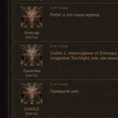
9 лет назад
Ребят а это глаза черепа.
Хольгар
(гость)
9 лет назад
Diablo 2, переиздание от Близард
создатели Torchlight, или, как ми
Zuzechka
(гость)
9 лет назад
Прикрыли уже.
JUNGLE
(гость)