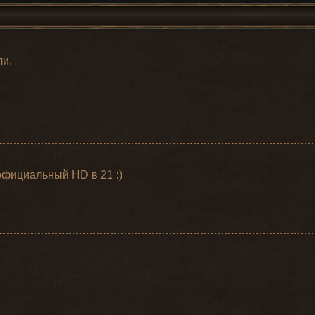
ли.
 официальный HD в 21 :)