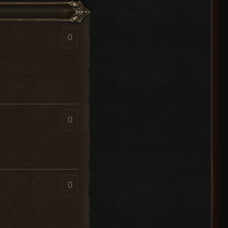
0
0
0