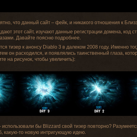
ятно, что данный сайт – фейк, и никакого отношения к Близ
ждают этот сайт, изучают данные регистрации домена, код с
глазами. Давайте поясню подробнее.
ся тизер к анонсу Diablo 3 в далеком 2008 году. Именно тог
тем он расходился, и появлялись таинственный глаза, кото
те на рисунок, чтобы увеличить):
 использовали бы Blizzard свой тизер повторно? Разумеется
б, какую-то новую интригующую идею.