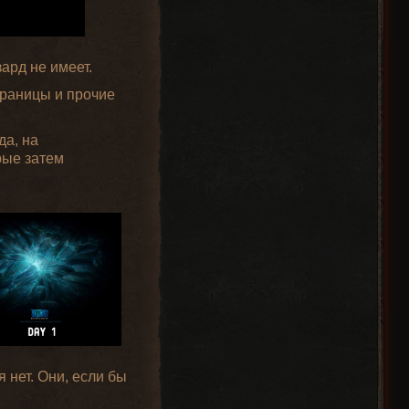
зард не имеет.
траницы и прочие
да, на
рые затем
 нет. Они, если бы