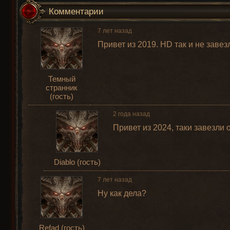
Комментарии
7 лет назад
Привет из 2019. HD так и не завез
Темный
странник
(гость)
2 года назад
Привет из 2024, таки завезли
Diablo (гость)
7 лет назад
Ну как дела?
Refad (гость)