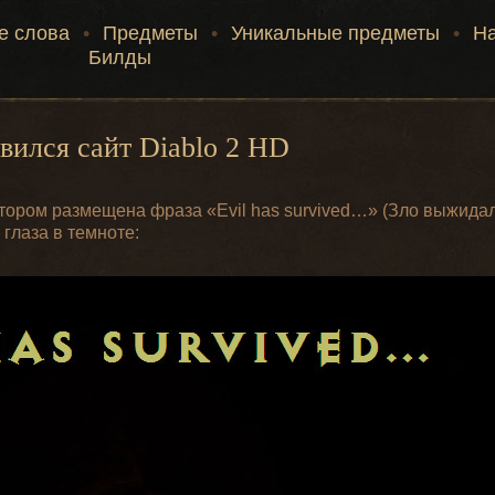
е слова
•
Предметы
•
Уникальные предметы
•
Н
Билды
явился сайт Diablo 2 HD
котором размещена фраза «Evil has survived…» (Зло выжида
 глаза в темноте: