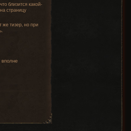
что близится какой-
 на страницу
 же тизер, но при
ь.
и вполне