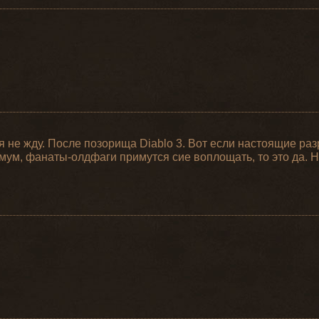
 я не жду. После позорища Diablo 3. Вот если настоящие раз
нимум, фанаты-олдфаги примутся сие воплощать, то это да. Н