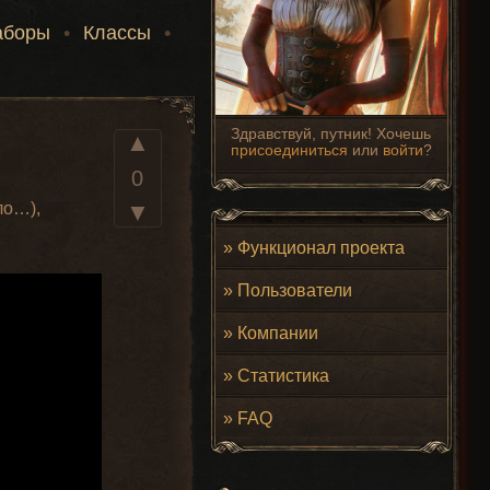
аборы
•
Классы
•
Здравствуй, путник! Хочешь
▲
присоединиться
или
войти
?
0
ло…),
▼
»
Функционал проекта
»
Пользователи
»
Компании
»
Статистика
»
FAQ