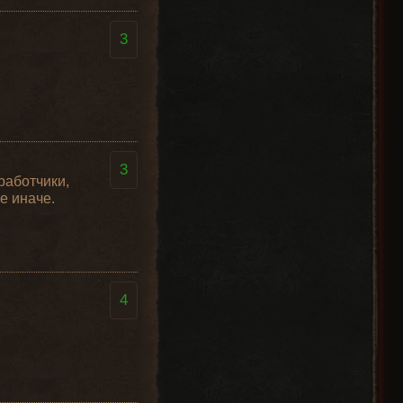
3
3
работчики,
е иначе.
4