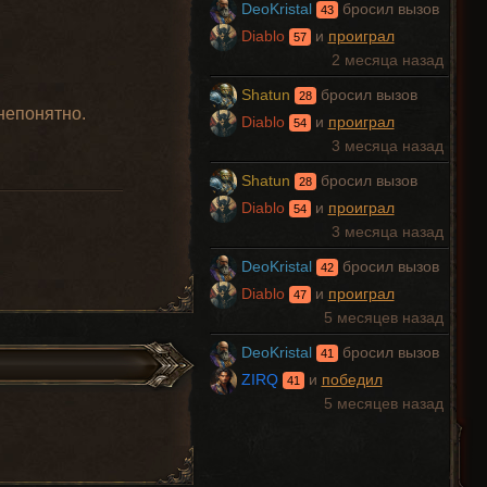
DeoKristal
бросил вызов
43
Diablo
и
проиграл
57
2 месяца назад
Shatun
бросил вызов
28
непонятно.
Diablo
и
проиграл
54
3 месяца назад
Shatun
бросил вызов
28
Diablo
и
проиграл
54
3 месяца назад
DeoKristal
бросил вызов
42
Diablo
и
проиграл
47
5 месяцев назад
DeoKristal
бросил вызов
41
ZIRQ
и
победил
41
5 месяцев назад