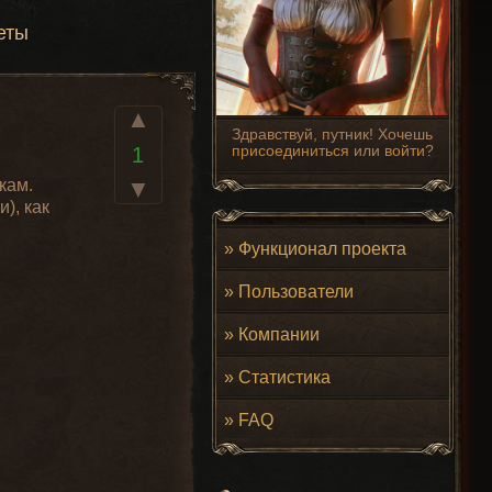
еты
▲
Здравствуй, путник! Хочешь
присоединиться
или
войти
?
1
кам.
▼
), как
»
Функционал проекта
»
Пользователи
»
Компании
»
Статистика
»
FAQ