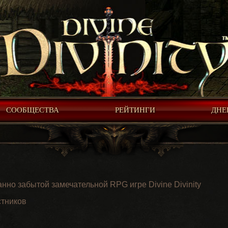
СООБЩЕСТВА
РЕЙТИНГИ
ДНЕ
нно забытой замечательной RPG игре Divine Divinity
стников