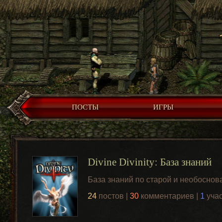
ПОСТЫ
ИГРЫ
Divine Divinity: База знаний
База знаний по старой и необоснова
24
постов |
30
комментариев |
1
уча