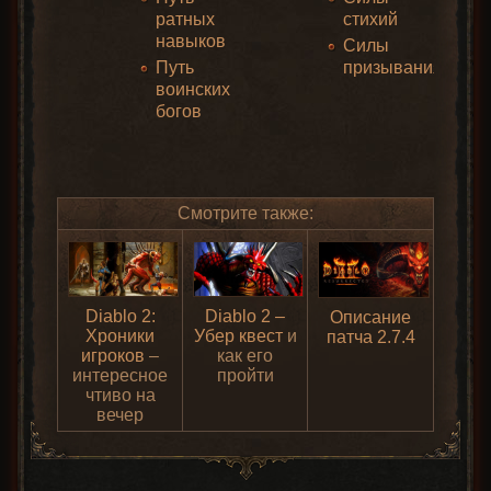
ратных
стихий
навыков
Силы
Путь
призывания
воинских
богов
Смотрите также:
Diablo 2:
Diablo 2 –
Описание
Хроники
Убер квест
и
патча 2.7.4
игроков
–
как его
интересное
пройти
чтиво на
вечер