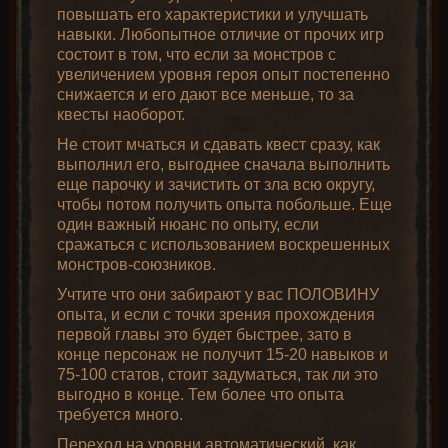
повышать его характеристики и улучшать
навыки. Любопытное отличие от прочих игр
состоит в том, что если за монстров с
увеличением уровня героя опыт постепенно
снижается и его дают все меньше, то за
квесты наоборот.
Не стоит мчаться и сдавать квест сразу, как
выполнил его, выгоднее сначала выполнить
еще парочку и зачистить от зла всю округу,
чтобы потом получить опыта побольше. Еще
один важный нюанс по опыту, если
сражаться с использованием воскрешенных
монстров-союзников.
Учтите что они забирают у вас ПОЛОВИНУ
опыта, и если с точки зрения прохождения
первой главы это будет быстрее, зато в
конце персонаж не получит 15-20 навыков и
75-100 статов, стоит задуматься, так ли это
выгодно в конце. Тем более что опыта
требуется много.
Переход на уровни автоматический, как