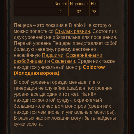
Normal
Nightmare
Hell
2
37
78
Пещера – это локация в Diablo II, в которую
можно попасть со
Стылых равнин
. Состоит из
двух уровней; не обязательна для посещения.
Первый уровень Пещеры представляет собой
большую каверну, преимущественно
населённую
Падшими
,
Осквернёнными
разбойницами
и
Скелетами
. Среди них также
находится уникальный монстр
Coldcrow
(Холодная ворона)
.
Второй уровень гораздо меньше, и его
генерация не случайна (шаблон построения
уровня всегда один и тот же). На нём
находится золотой сундук, охраняемый
большим количеством монстров (среди них
находятся чемпионы и уникальные монстры).
В разных частях локации могут быть найдены
кучки золота.