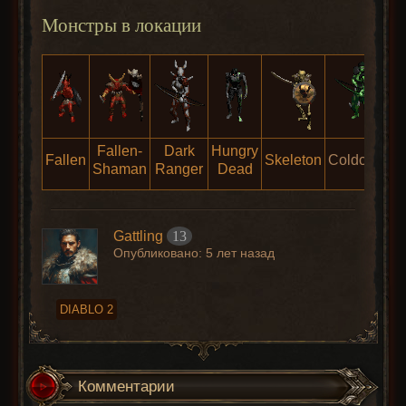
Монстры в локации
Fallen-
Dark
Hungry
Fallen
Skeleton
Coldcrow
Shaman
Ranger
Dead
Gattling
13
Опубликовано:
5 лет назад
DIABLO 2
Комментарии