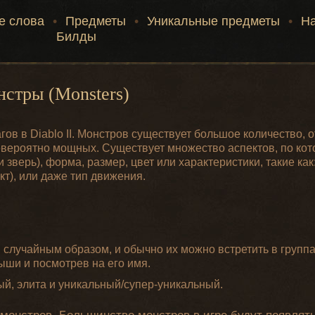
е слова
•
Предметы
•
Уникальные предметы
•
Н
Билды
стры (Monsters)
ов в Diablo II. Монстров существует большое количество, о
невероятно мощных. Существует множество аспектов, по ко
зверь), форма, размер, цвет или характеристики, такие как:
т), или даже тип движения.
случайным образом, и обычно их можно встретить в группа
мыши и посмотрев на его имя.
й, элита и уникальный/супер-уникальный.