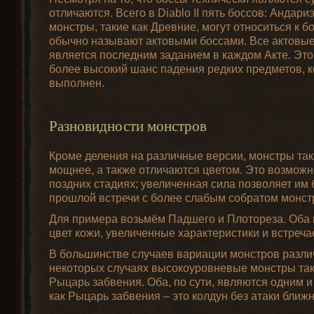
отличаются. Всего в Diablo II пять боссов: Андар
монстры, такие как Древние, могут относиться к 
обычно называют актовыми боссами. Все актовые 
является последним заданием в каждом Акте. Это
более высокий шанс падения редких предметов, ко
выполнен.
Разновидности монстров
Кроме деления на различные версии, монстры та
мощнее, а также отличаются цветом. Это возможно
поздних стадиях; увеличенная сила позволяет им 
прошлой встречи с более слабым собратом монст
Для примера возьмём Падшего и Плотореза. Оба 
цвет кожи, увеличенные характеристики и встреча
В большинстве случаев вариации монстров разли
некоторых случаях высокоуровневые монстры так
Рыцарь забвения. Оба, по сути, являются одним и
как Рыцарь забвения – это колдун без атаки ближн