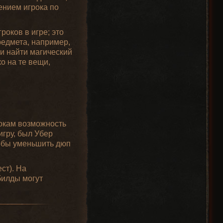
ением игрока по
оков в игре; это
редмета, например,
ти найти магический
о на те вещи,
рокам возможность
гру, был Убер
чтобы уменьшить дюп
ст). На
билды могут