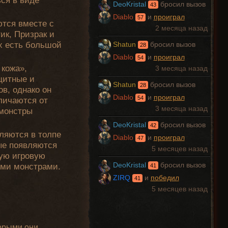
ься в виде
DeoKristal
бросил вызов
43
Diablo
и
проиграл
57
ются вместе с
2 месяца назад
ик, Призрак и
их есть большой
Shatun
бросил вызов
28
Diablo
и
проиграл
54
 кожа»,
3 месяца назад
щитные и
Shatun
бросил вызов
28
в, однако он
Diablo
и
проиграл
54
личаются от
3 месяца назад
 монстры
DeoKristal
бросил вызов
42
вляются в толпе
Diablo
и
проиграл
47
ые появляются
5 месяцев назад
дую игровую
DeoKristal
бросил вызов
ыми монстрами.
41
ZIRQ
и
победил
41
5 месяцев назад
торыми они