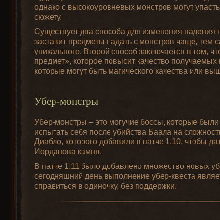
однако с высокоуровневых монстров могут упасть 
сюжету.
Существует два способа для изменения падения п
заставит предметы падать с монстров чаще, тем
уникального. Второй способ заключается в том, ч
предмет», которое повысит качество получаемых п
которые могут быть магического качества или вы
Убер-монстры
Убер-монстры – это могучие боссы, которые были
испытать себя после убийства Баала на сложнос
Диабло, которого добавили в патче 1.10, чтобы д
Иорданова камня.
В патче 1.11 было добавлено множество новых убе
сегодняшний день выполнение убер-квеста являет
справиться в одиночку, без поддержки.