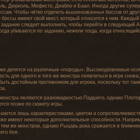
иэль, Дюриэль, Мефисто, Диабло и Баал. Иногда другие суп
боссам. Чтобы чётко отделить вышеназванных боссов от друг
боссы имеют свой квест, который относится к ним. Каждый 
 задание следует выполнить, чтобы перейти в следующий А
гда убиваются по заданию, нежели тогда, когда относящийс
кже делятся на различные «породы». Высокоуровневые осо
сть для одного и того же монстра появляться в игре снова,
быть достойным противником для игрока, поскольку тот так
ра.
монстра являются разновидностью Падшего, однако Плото
ется позже по сюжету игры.
чаются лишь характеристиками, цветом и сопротивляемост
же имеют некоторые дополнительные способности. Наприм
 тем же монстров, однако Рыцарь рока сражается в ближнем
его боя.