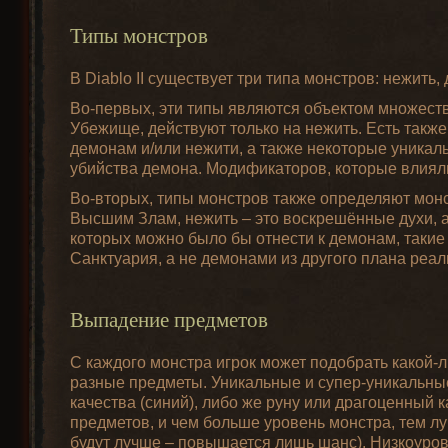
Типы монстров
В Diablo II существует три типа монстров: нежить,
Во-первых, эти типы являются объектом множеств
Убежище, действуют только на нежить. Есть так
демонам и/или нежити, а также некоторые уникал
убийства демона. Модификаторов, которые влияли 
Во-вторых, типы монстров также определяют мон
Высшим Злам, нежить – это воскрешённые духи, а
которых можно было бы отнести к демонам, такие
Санктуария, а не демонами из другого плана реал
Выпадение предметов
С каждого монстра игрок может подобрать какой-ли
разные предметы. Уникальные и супер-уникальные
качества (синий), либо же руну или драгоценны
предметов, и чем больше уровень монстра, тем луч
будут лучше – повышается лишь шанс). Низкоуров