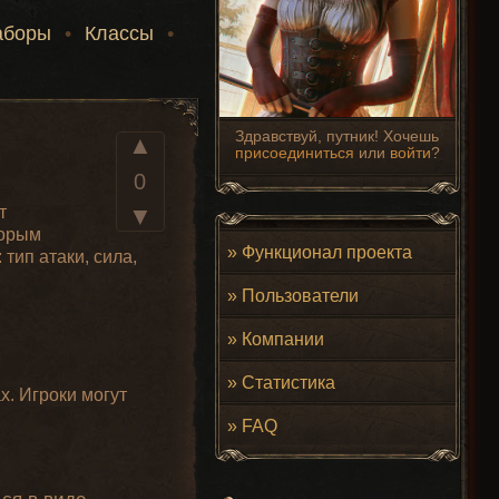
аборы
•
Классы
•
Здравствуй, путник! Хочешь
▲
присоединиться
или
войти
?
0
т
▼
торым
»
Функционал проекта
 тип атаки, сила,
»
Пользователи
»
Компании
»
Статистика
х. Игроки могут
»
FAQ