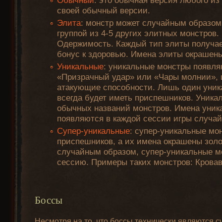
Обычный
: это обычная версия любого из
своей обычный версии.
Элита
: монстр может случайным образом
группой из 4-5 других элитных монстров.
Одержимость. Каждый тип элиты получает
бонус к здоровью. Имена элиты окрашены
Уникальные
: уникальные монстры появля
«Призрачный удар» или «Чары молнии», 
атакующие способности. Лишь один уника
всегда будет иметь приспешников. Уник
обычных названий монстров. Имена уник
появляются в каждой сессии игры случа
Супер-уникальные
: супер-уникальные мон
приспешников, а их имена окрашены золо
случайным образом, супер-уникальные м
сессию. Примеры таких монстров: Крова
Боссы
Несмотря на то, что боссы технически являются 