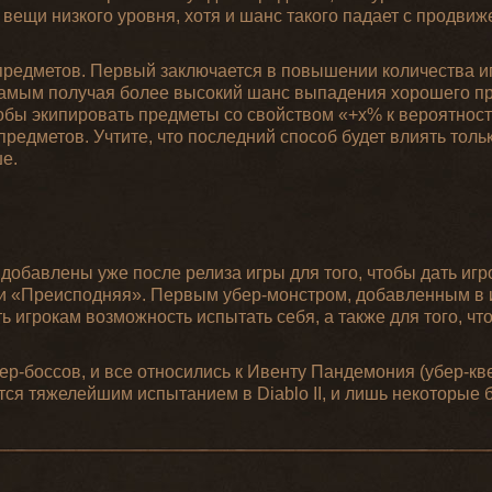
вещи низкого уровня, хотя и шанс такого падает с продвиж
редметов. Первый заключается в повышении количества игр
 самым получая более высокий шанс выпадения хорошего п
тобы экипировать предметы со свойством «+х% к вероятнос
редметов. Учтите, что последний способ будет влиять тольк
ше.
 добавлены уже после релиза игры для того, чтобы дать иг
ти «Преисподняя». Первым убер-монстром, добавленным в и
ать игрокам возможность испытать себя, а также для того, 
р-боссов, и все относились к Ивенту Пандемония (убер-кве
ся тяжелейшим испытанием в Diablo II, и лишь некоторые 