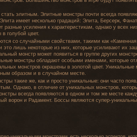
 монстров. Большинство монстров в игре будут появлят
 стать элитным. Элитные монстры почти всегда появля
 Элита имеет несколько градаций: Элита, Берсерк, Фанат
 разные усиления к характеристикам, однако у всех н
 в голубой цвет.
ются со случайными свойствами, такими как «Каменная
и это лишь некоторые из них, которые усиливают их за
льный монстр может появиться в группе других монстро
альные монстры обладают особыми именами, которые от
альных монстров окрашены в золотой цвет. Уникальные
йным образом и в случайном месте.
стры такие же, как и просто уникальные: они часто поя
тым. Однако, в отличие от уникальных монстров, котор
онстры всегда появляются в одном и том же месте каж
вый ворон и Радамент. Боссы являются супер-уникальн
супер-уникальными монстрами, есть несколько аспектов, ко