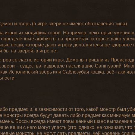
 демон и зверь (в игре звери не имеют обозначения типа).
а игровых модификаторов. Например, некоторые умения в и
же определённые аффиксы на предметах, которые дают увел
ьные вещи, которые дают игроку дополнительное здоровье 
бы на зверей, в игре нет.
стров согласно истории игры. Демоны пришли из Преисподн
 звери – существа, издревле населявшие Санктуарий. Мно
 как Исполинский зверь или Саблезубая кошка, всё-таки я
ьности.
бо предмет, и, в зависимости от того, какой монстр был убит
 монстры всегда будут давать либо предмет как минимум м
й камень. Боссы всегда имеют повышенный шанс выпадения
ше вещи с него могут упасть (это, однако, не означает, что
невые монстры не могут дать предметы, чей уровень слишк