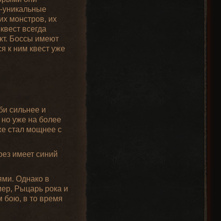
ер-уникальные
их монстров, их
квест всегда
кт. Боссы имеют
я к ним квест уже
би сильнее и
 но уже на более
же стал мощнее с
рез имеет синий
ями. Однако в
ер, Рыцарь рока и
 бою, в то время