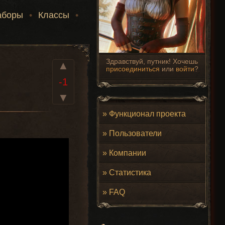
аборы
•
Классы
•
Здравствуй, путник! Хочешь
▲
присоединиться
или
войти
?
-1
▼
»
Функционал проекта
»
Пользователи
»
Компании
»
Статистика
»
FAQ