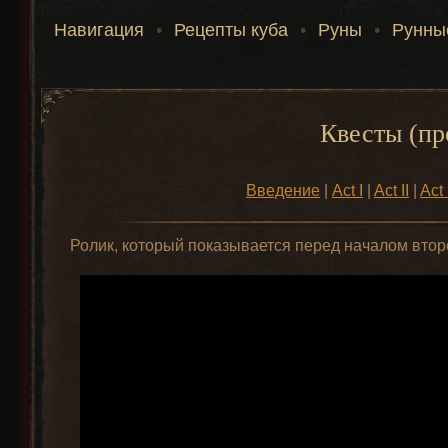
Навигация
•
Рецепты куба
•
Руны
•
Рунны
Квесты (пр
Введение
|
Act I
|
Act II
|
Act I
Ролик, который показывается перед началом второ