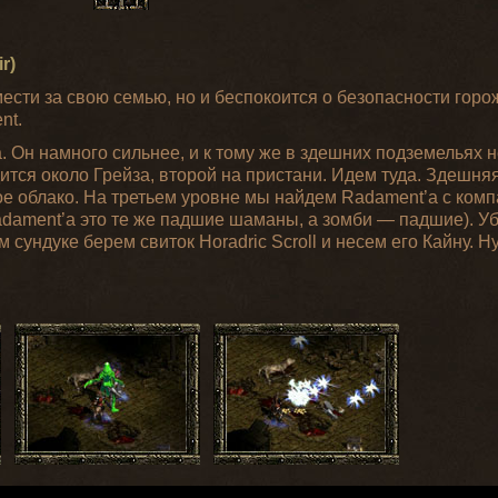
r)
ести за свою семью, но и беспокоится о безопасности горо
nt.
 Он намного сильнее, и к тому же в здешних подземельях н
ится около Грейза, второй на пристани. Идем туда. Здешня
тое облако. На третьем уровне мы найдем Radament’а с комп
adament’а это те же падшие шаманы, а зомби — падшие). Уб
том сундуке берем свиток Horadric Scroll и несем его Кайну. Н