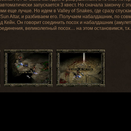
 автоматически запускается 3 квест. Но сначала закончу с э
и еще лучше. Но идем в Valley of Snakes, где сразу спуска
 Sun Altar, и разбиваем его. Получаем набалдашник, по сов
рд Кейн. Он говорит соединить посох и набалдашник (амуле
оединения, великолепный посох… на этом остановимся, т.к.