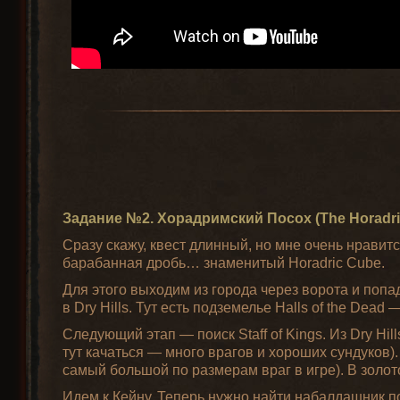
Задание №2. Хорадримский Посох (The Horadric
Сразу скажу, квест длинный, но мне очень нравит
барабанная дробь… знаменитый Horadric Cube.
Для этого выходим из города через ворота и попа
в Dry Hills. Тут есть подземелье Halls of the Dea
Следующий этап — поиск Staff of Kings. Из Dry Hi
тут качаться — много врагов и хороших сундуков).
самый большой по размерам враг в игре). В золото
Идем к Кейну. Теперь нужно найти набалдашник по