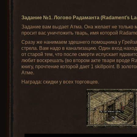
Задание №1. Логово Радаманта (Radament’s Lai
Задание вам выдает Атма. Она желает не только м
просит вас уничтожить тварь, имя которой Radame
Сразу же нанимаем здешнего помощника у Грейза.
стрела. Вам надо в канализацию. Один вход наход
от старой тем, что после смерти испускает ядови
любит воскрешать (во втором акте твари вроде R
книгу, прочтение которой дает 1 skillpoint. В золо
Атме.
Награда: скидки у всех торговцев.