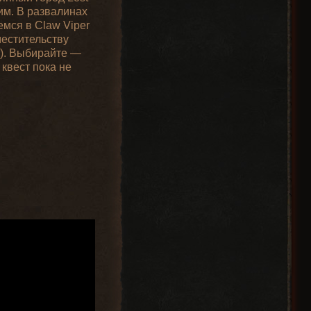
тим. В развалинах
емся в Claw Viper
местительству
т). Выбирайте —
 квест пока не