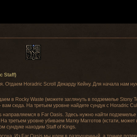
 Staff)
ся. Отдаем Horadric Scroll Декарду Кейну. Для начала нам 
даем в Rocky Waste (можете заглянуть в подземелье Stony 
d — вам сюда. На третьем уровне найдете сундук с Horadric 
lls направляемся в Far Oasis. Здесь нужно найти подземелье
 На третьем уровне убиваем Матку Магготов (кстати, может 
м сундуке находим Staff of Kings.
соха. Из Far Oasis мы идем в разрушенный, а точнее потер