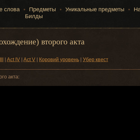
е слова
•
Предметы
•
Уникальные предметы
•
Н
Билды
охождение) второго акта
II
|
Act IV
|
Act V
|
Коровий уровень
|
Убер квест
го акта: