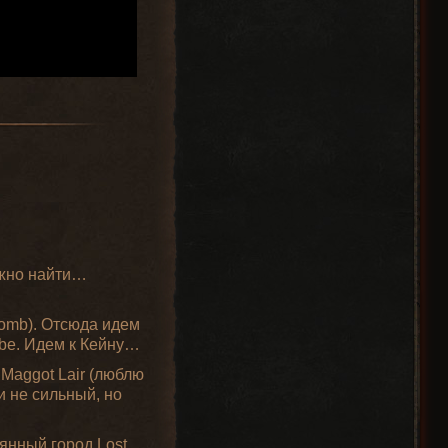
нужно найти…
Tomb). Отсюда идем
Cube. Идем к Кейну…
 Maggot Lair (люблю
и не сильный, но
янный город Lost