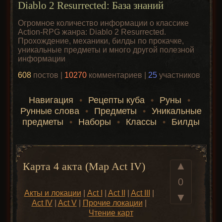
Diablo 2 Resurrected: База знаний
Огромное количество информации о классике
Action-RPG жанра: Diablo 2 Resurrected.
Прохождение, механики, билды по прокачке,
уникальные предметы и много другой полезной
информации
608
постов |
10270
комментариев |
25
участников
Навигация
•
Рецепты куба
•
Руны
•
Рунные слова
•
Предметы
•
Уникальные
предметы
•
Наборы
•
Классы
•
Билды
▲
Карта 4 акта (Map Act IV)
0
Акты и локации
|
Act I
|
Act II
|
Act III
|
▼
Act IV
|
Act V
|
Прочие локации
|
Чтение карт