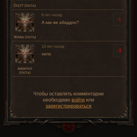
DizzY (гость)
8 лет назад
-1
А как же абаддон?
Жижа (гость)
10 лет назад
-3
хело
кириллл
(гость)
Чтобы оставлять комментарии
необходимо
войти
или
зарегистрироваться