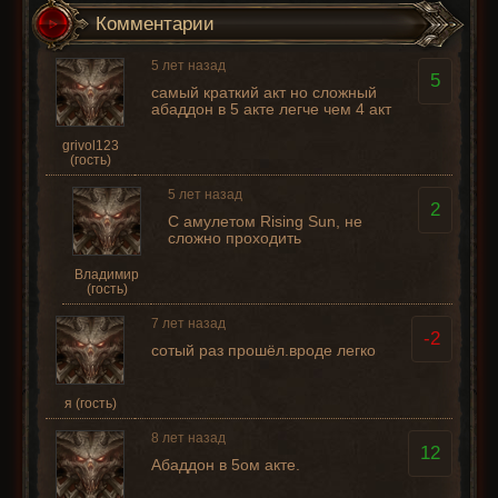
Комментарии
5 лет назад
5
самый краткий акт но сложный
абаддон в 5 акте легче чем 4 акт
grivol123
(гость)
5 лет назад
2
С амулетом Rising Sun, не
сложно проходить
Владимир
(гость)
7 лет назад
-2
сотый раз прошёл.вроде легко
я (гость)
8 лет назад
12
Абаддон в 5ом акте.