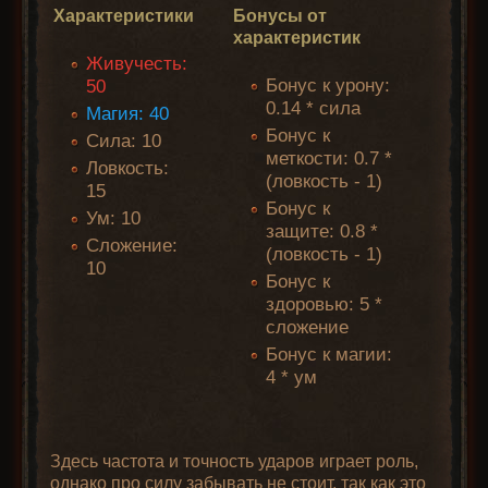
Характеристики
Бонусы от
характеристик
Живучесть:
Бонус к урону:
50
0.14 * сила
Магия: 40
Бонус к
Сила: 10
меткости: 0.7 *
Ловкость:
(ловкость - 1)
15
Бонус к
Ум: 10
защите: 0.8 *
Сложение:
(ловкость - 1)
10
Бонус к
здоровью: 5 *
сложение
Бонус к магии:
4 * ум
Здесь частота и точность ударов играет роль,
однако про силу забывать не стоит, так как это