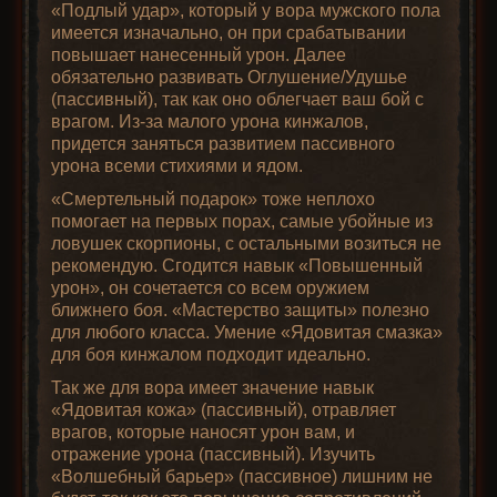
«Подлый удар», который у вора мужского пола
имеется изначально, он при срабатывании
повышает нанесенный урон. Далее
обязательно развивать Оглушение/Удушье
(пассивный), так как оно облегчает ваш бой с
врагом. Из-за малого урона кинжалов,
придется заняться развитием пассивного
урона всеми стихиями и ядом.
«Смертельный подарок» тоже неплохо
помогает на первых порах, самые убойные из
ловушек скорпионы, с остальными возиться не
рекомендую. Сгодится навык «Повышенный
урон», он сочетается со всем оружием
ближнего боя. «Мастерство защиты» полезно
для любого класса. Умение «Ядовитая смазка»
для боя кинжалом подходит идеально.
Так же для вора имеет значение навык
«Ядовитая кожа» (пассивный), отравляет
врагов, которые наносят урон вам, и
отражение урона (пассивный). Изучить
«Волшебный барьер» (пассивное) лишним не