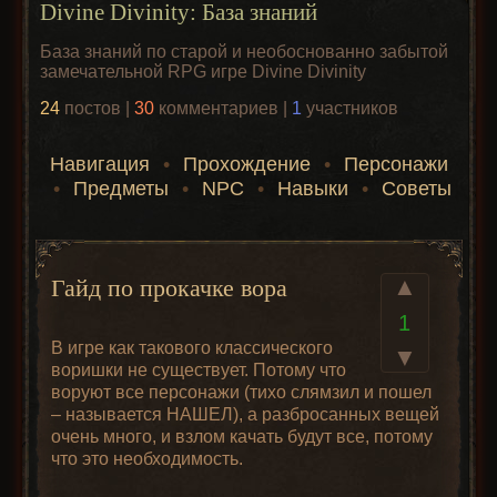
Divine Divinity: База знаний
База знаний по старой и необоснованно забытой
замечательной RPG игре Divine Divinity
24
постов |
30
комментариев |
1
участников
Навигация
•
Прохождение
•
Персонажи
•
Предметы
•
NPC
•
Навыки
•
Советы
▲
Гайд по прокачке вора
1
В игре как такового классического
▼
воришки не существует. Потому что
воруют все персонажи (тихо слямзил и пошел
– называется НАШЕЛ), а разбросанных вещей
очень много, и взлом качать будут все, потому
что это необходимость.