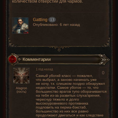
количеством отверстий для чармов.
Gattling
13
Опубликовано:
6 лет назад
Комментарии
1 год назад
0
Самый убогий класc — пожалел,
что выбрал, а заново начинать уже
не хочу, т.к. слишком поздно обнаружил
недостатки. Самое убогое — то, что
Alagron
большинство врагов тупо оборачивается
(гость)
на тебя из-за развитых слуха/зрения,
чересчур тяжело и долго
высокоуровневого противника
подловить на перма-бэкстаб,
большинство из них все равно
продолжают двигаться и как следствие