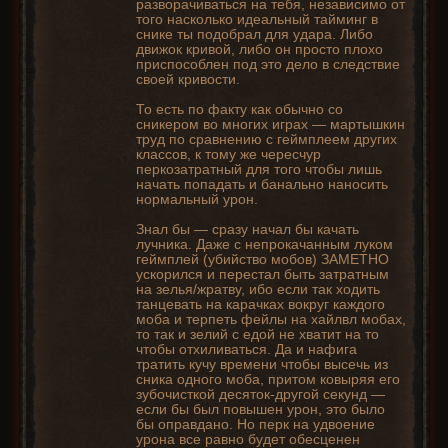
разворачиваться на тебя, независимо от
того насколько идеальный тайминг в
снике ты подобрал для удара. Либо
движок кривой, либо он просто плохо
приспособлен под это дело в следствие
своей кривости.
То есть по факту как обычно со
сникером во многих играх — мартышкин
труд по сравнению с геймплеем других
классов, к тому же чересчур
перкозатратный для того чтобы лишь
начать попадать и банально наносить
нормальный урон.
Знал бы — сразу начал бы качать
лучника. Даже с непрокачанным луком
геймплей (убийство мобов) ЗАМЕТНО
ускорился и перестал быть затратным
на зелья/жратву, ибо если так ходить
танцевать на карачках вокруг каждого
моба и терпеть фейлы на хайлвл мобах,
то так и зелий с едой не хватит на то
чтобы отхиливаться. Да и нафига
тратить кучу времени чтобы высечь из
сника одного моба, притом ковыряя его
зубочисткой десяток-другой секунд —
если бы был повышен урон, это было
бы оправдано. Но перк на удвоение
урона все равно будет обесценен