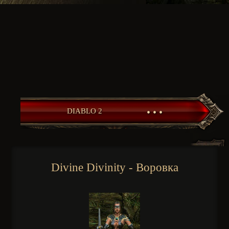
• • •
DIABLO 2
Divine Divinity - Воровка