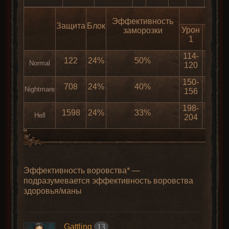
Эффективность
Защита
Блок
Урон
Рейт
заморозки
1
атак
114-
122
24%
50%
0
Normal
120
150-
708
24%
40%
0
Nightmare
156
198-
1598
24%
33%
0
Hell
204
Эффективность воровства* —
подразумевается эффективность воровства
здоровья/маны
Gattling
13