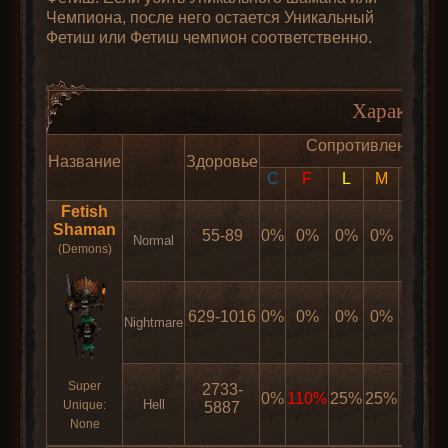
Чемпиона, после него остается Уникальный
Фетиш или Фетиш чемпион соответственно.
Характери
Сопротивления
Название
Здоровье
C
F
L
M
Phy
Fetish
Shaman
55-89
0%
0%
0%
0%
0%
Normal
(Demons)
629-1016
0%
0%
0%
0%
0%
Nightmare
Super
2733-
0%
110%
25%
25%
25%
5
Hell
Unique:
5887
None