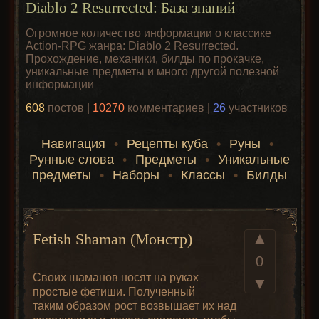
Diablo 2 Resurrected: База знаний
Огромное количество информации о классике
Action-RPG жанра: Diablo 2 Resurrected.
Прохождение, механики, билды по прокачке,
уникальные предметы и много другой полезной
информации
608
постов |
10270
комментариев |
26
участников
Навигация
•
Рецепты куба
•
Руны
•
Рунные слова
•
Предметы
•
Уникальные
предметы
•
Наборы
•
Классы
•
Билды
▲
Fetish Shaman (Монстр)
0
Своих шаманов носят на руках
▼
простые фетиши. Полученный
таким образом рост возвышает их над