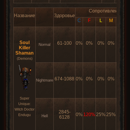
Сопротивления
Название
Здоровье
C
F
L
M
Phy
P
Soul
61-100
0%
0%
0%
0%
0%
Normal
Killer
Shaman
(Demons)
674-1088
0%
0%
0%
0%
0%
Nightmare
Super
Unique:
Witch Doctor
2845-
0%
120%
25%
25%
25%
5
Endugu
Hell
6128