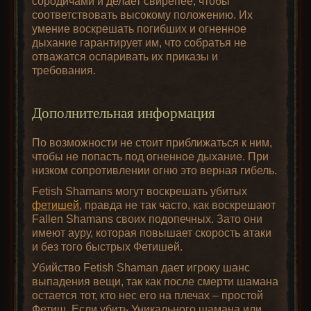
сородичами и делает свирепее, чтобы
соответствовать высокому положению. Их
умение воскрешать погибших и огненное
дыхание гарантирует им, что собратья не
отважатся оспаривать их приказы и
требования.
Дополнительная информация
По возможности не стоит приближаться к ним,
чтобы не попасть под огненное дыхание. При
низком сопротивлении огню это верная гибель.
Fetish Shamans могут воскрешать убитых
фетишей
, правда не так часто, как воскрешают
Fallen Shamans своих подопечных. Зато они
имеют ауру, которая повышает скорость атаки
и без того быстрых Фетишей.
Убийство Fetish Shaman дает игроку шанс
выпадения вещи, так как после смерти шамана
остается тот, кто нес его на плечах – простой
Фетиш. Если убить Уникального шамана или