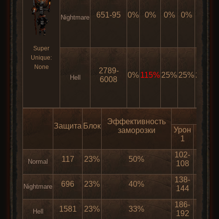
651-95
0%
0%
0%
0%
0%
Nightmare
Super
Unique:
None
2789-
0%
115%
25%
25%
25%
5
Hell
6008
Эффективность
Защита
Блок
Урон
Рейт
заморозки
1
атак
102-
117
23%
50%
0
Normal
108
138-
696
23%
40%
0
Nightmare
144
186-
1581
23%
33%
0
Hell
192