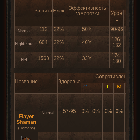
Эффективность
Защита
Блок
Урон
Рейт
заморозки
1
атак
112
22%
50%
90-96
0
Normal
126-
684
22%
40%
0
Nightmare
132
174-
1563
22%
33%
0
Hell
180
Сопротивления
Название
Здоровье
C
F
L
M
Phy
P
57-95
0%
0%
0%
0%
0%
Normal
Flayer
Shaman
(Demons)