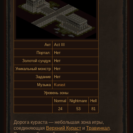
Акт
Act III
Портал:
Нет
Золотой сундук
Нет
Уникальный монстр
Нет
Задание
Нет
Музыка
Kurast
Уровень зоны
Normal
Nightmare
Hell
24
53
81
Дорога кураста — небольшая зона игры,
соединяющая
Верхний Кураст
и
Травинкал
.