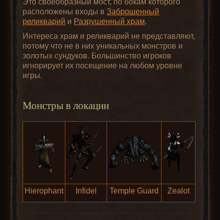
Это своеобразный мост, по бокам которого
расположены входы в
Заброшенный
реликварий
и
Разрушенный храм
.
Интереса храм и реликварий не представляют,
потому что не в них уникальных монстров и
золотых сундуков. Большинство игроков
игнорирует их посещение на любом уровне
игры.
Монстры в локации
Hierophant
Infidel
Temple Guard
Zealot