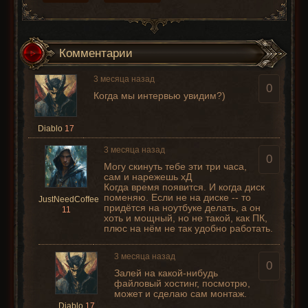
Комментарии
3 месяца назад
0
Когда мы интервью увидим?)
Diablo
17
3 месяца назад
0
Могу скинуть тебе эти три часа,
сам и нарежешь хД
Когда время появится. И когда диск
поменяю. Если не на диске -- то
JustNeedCoffee
придётся на ноутбуке делать, а он
11
хоть и мощный, но не такой, как ПК,
плюс на нём не так удобно работать.
3 месяца назад
0
Залей на какой-нибудь
файловый хостинг, посмотрю,
может и сделаю сам монтаж.
Diablo
17