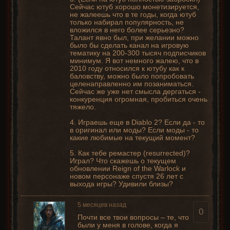
Сейчас ютуб хорошо монетизируется,
не жалеешь что в те годы, когда ютуб
только набирал популярность, не
вложился в него более серьезно?
Талант явно был, при желании можно
было бы сделать канал на игровую
тематику на 200-300 тысяч подписчиков
минимум. Я вот немного жалею, что в
2010 году относился к ютубу как к
баловству, можно было попробовать
целенаправленно им позаниматься.
Сейчас же уже нет смысла дергаться -
конкуренция огромная, пробиться очень
тяжело.
4. Играешь еще в Diablo 2? Если да - то
в оригинал или моды? Если моды - то
какие любимые на текущий момент?
5. Как тебе ремастер (resurrected)?
Играл? Что скажешь о текущем
обновлении Reign of the Warlock и
новом персонаже спустя 26 лет с
выхода игры? Удивили близы?
5 месяцев назад
0
Почти все твои вопросы – те, что
были у меня в голове, когда я