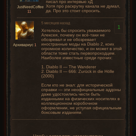
писал про интервью хД
Хотя про раскрутку канала не думал,
JustNeedCoffee
да. Про это стоит спросить.
11
5 месяцев назад
1
Хотелось бы спросить уважаемого
Алексея, почему он всё-таки не
обозревал и не обозревает
иностранные моды на Diablo 2, коих
Архивариус
1
огромное количество, и он может в этой
области тоже стать первопроходцем.
Наиболее известные среди прочих:
1. Diablo II — The Wanderer
2. Diablo II — 666: Zurück in die Hölle
(2000)
Если кто не знал: для исторической
справки — эти неофициальные аддоны
даже удостоились чести быть
изданными на физических носителях в
коллекционном коробочном
оформлении, не уступая официальным
боксовым изданиям.