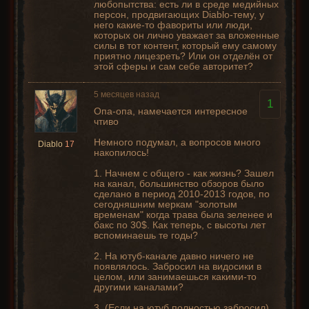
любопытства: есть ли в среде медийных
персон, продвигающих Diablo-тему, у
него какие-то фавориты или люди,
которых он лично уважает за вложенные
силы в тот контент, который ему самому
приятно лицезреть? Или он отделён от
этой сферы и сам себе авторитет?
5 месяцев назад
1
Опа-опа, намечается интересное
чтиво
Немного подумал, а вопросов много
Diablo
17
накопилось!
1. Начнем с общего - как жизнь? Зашел
на канал, большинство обзоров было
сделано в период 2010-2013 годов, по
сегодняшним меркам "золотым
временам" когда трава была зеленее и
бакс по 30$. Как теперь, с высоты лет
вспоминаешь те годы?
2. На ютуб-канале давно ничего не
появлялось. Забросил на видосики в
целом, или занимаешься какими-то
другими каналами?
3. (Если на ютуб полностью забросил)