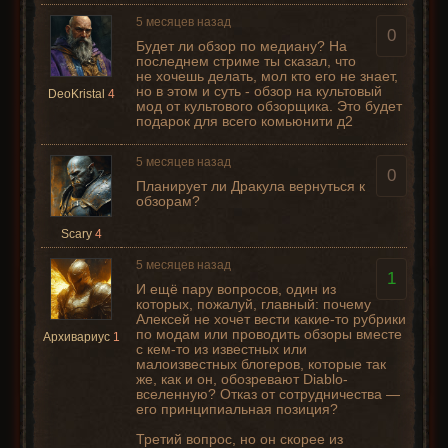
5 месяцев назад
0
Будет ли обзор по медиану? На
последнем стриме ты сказал, что
не хочешь делать, мол кто его не знает,
но в этом и суть - обзор на культовый
DeoKristal
4
мод от культового обзорщика. Это будет
подарок для всего комьюнити д2
5 месяцев назад
0
Планирует ли Дракула вернуться к
обзорам?
Scary
4
5 месяцев назад
1
И ещё пару вопросов, один из
которых, пожалуй, главный: почему
Алексей не хочет вести какие-то рубрики
по модам или проводить обзоры вместе
Архивариус
1
с кем-то из известных или
малоизвестных блогеров, которые так
же, как и он, обозревают Diablo-
вселенную? Отказ от сотрудничества —
его принципиальная позиция?
Третий вопрос, но он скорее из