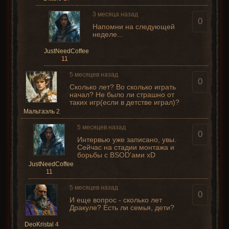
3 месяца назад
0
Напомни на следующей
неделе...
JustNeedCoffee
11
5 месяцев назад
0
Сколько лет? Во сколько играть
начал? Не было ли страшно от
таких игр(если в детстве играл)?
Мальтаэль
2
5 месяцев назад
0
Интервью уже записано, увы.
Сейчас на стадии монтажа и
борьбы с BSOD'ами xD
JustNeedCoffee
11
5 месяцев назад
0
И еще вопрос - сколько лет
Дракуле? Есть ли семья, дети?
DeoKristal
4