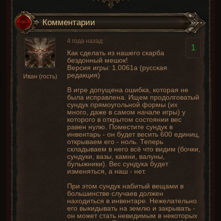
Комментарии
4 года назад
1
Как сделать из нашего скарба
бездонный мешок!
Версия игры: 1.0061а (русская
редакция)
Иван (гость)
В игре допущена ошибка, которая не
была исправлена. Ищем продолговатый
сундук прямоугольной формы (их
много, даже в самом начале игры) у
которого в открытом состоянии вес
равен нулю. Поместите сундук в
инвентарь - он будет весить 600 единиц,
открываем его - ноль. Теперь
складываем в него всё что видим (бочки,
сундуки, вазы, камни, валуны,
булыжники). Вес сундука будет
изменяться, а наш - нет.
При этом сундук набитый вещами в
большинстве случаев должен
находиться в инвентаре. Нежелательно
его выкидывать на землю и закрывать -
он может стать невидимым в некоторых