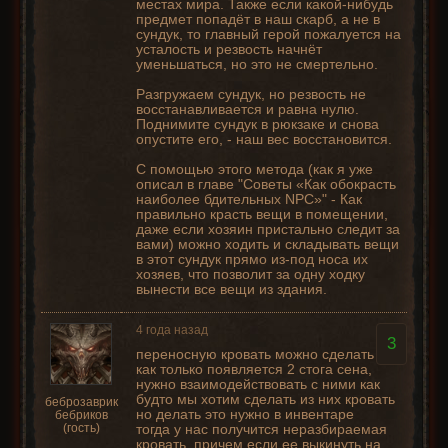
местах мира. Также если какой-нибудь
предмет попадёт в наш скарб, а не в
сундук, то главный герой пожалуется на
усталость и резвость начнёт
уменьшаться, но это не смертельно.
Разгружаем сундук, но резвость не
восстанавливается и равна нулю.
Поднимите сундук в рюкзаке и снова
опустите его, - наш вес восстановится.
С помощью этого метода (как я уже
описал в главе "Советы «Как обокрасть
наиболее бдительных NPC»" - Как
правильно красть вещи в помещении,
даже если хозяин пристально следит за
вами) можно ходить и складывать вещи
в этот сундук прямо из-под носа их
хозяев, что позволит за одну ходку
вынести все вещи из здания.
4 года назад
3
переносную кровать можно сделать
как только появляется 2 стога сена,
нужно взаимодействовать с ними как
будто мы хотим сделать из них кровать
беброзаврик
но делать это нужно в инвентаре
бебриков
(гость)
тогда у нас получится неразбираемая
кровать, причем если ее выкинуть на