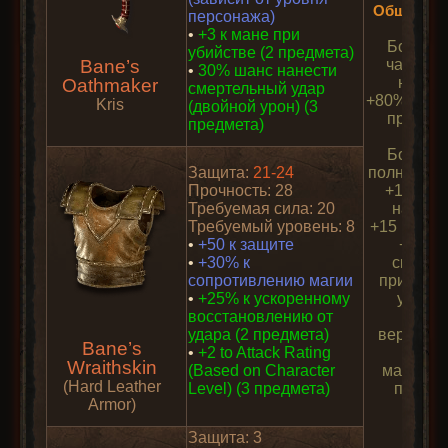
Общий бо
персонажа)
•
+3 к мане при
Бонус п
убийстве (2 предмета)
Bane’s
частичн
•
30% шанс нанести
набор
Oathmaker
смертельный удар
+80% к уро
Kris
(двойной урон) (3
предмет
предмета)
Бонус п
Защита:
21-24
полном на
Прочность: 28
+1 ко в
Требуемая сила: 20
навык
Требуемый уровень: 8
+15 к лов
•
+50 к защите
+25% 
•
+30% к
скорос
сопротивлению магии
примене
•
+25% к ускоренному
умени
восстановлению от
40% к
удара (2 предмета)
вероятно
Bane’s
•
+2 to Attack Rating
найти
Wraithskin
(Based on Character
магичес
(Hard Leather
Level) (3 предмета)
предме
Armor)
Защита: 3