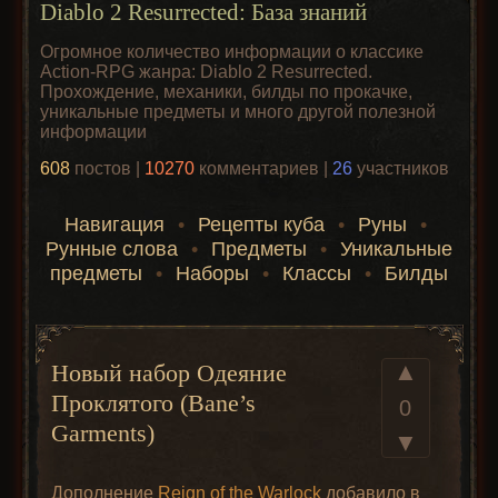
Diablo 2 Resurrected: База знаний
Огромное количество информации о классике
Action-RPG жанра: Diablo 2 Resurrected.
Прохождение, механики, билды по прокачке,
уникальные предметы и много другой полезной
информации
608
постов |
10270
комментариев |
26
участников
Навигация
•
Рецепты куба
•
Руны
•
Рунные слова
•
Предметы
•
Уникальные
предметы
•
Наборы
•
Классы
•
Билды
▲
Новый набор Одеяние
Проклятого (Bane’s
0
Garments)
▼
Дополнение
Reign of the Warlock
добавило в