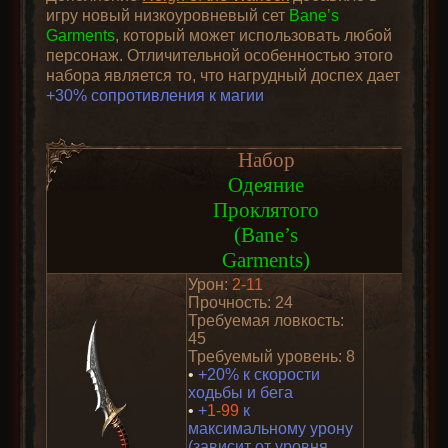
игру новый низкоуровневый сет
Bane’s
Garments
, который может использовать любой
персонаж. Отличительной особенностью этого
набора является то, что нагрудный доспех дает
+30% сопротивления к магии
Набор
Одеяние
Проклятого
(Bane’s
Garments)
Урон:
2-11
Прочность: 24
Требуемая ловкость:
45
Требуемый уровень: 8
•
+20% к скорости
ходьбы и бега
•
+
1-99
к
максимальному урону
(зависит от уровня