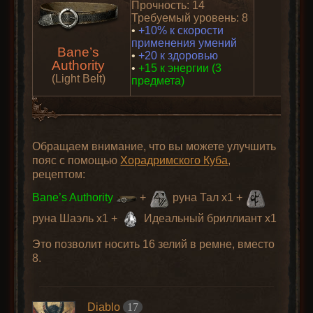
Прочность: 14
Требуемый уровень: 8
•
+10% к скорости
применения умений
Bane’s
•
+20 к здоровью
Authority
•
+15 к энергии (3
(Light Belt)
предмета)
Обращаем внимание, что вы можете улучшить
пояс с помощью
Хорадримского Куба
,
рецептом:
Bane’s Authority
+
руна Тал x1 +
руна Шаэль x1 +
Идеальный бриллиант x1
Это позволит носить 16 зелий в ремне, вместо
8.
Diablo
17