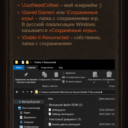
\JustNeedCoffee\
– мой юзернейм :)
\Saved Games\
или
\Сохраненные
игры\
– папка с сохранениями игр.
В русской локализации Windows
называется
«Сохранённые игры»
.
\Diablo II Resurrected
– собственно,
папка с сохранениями.