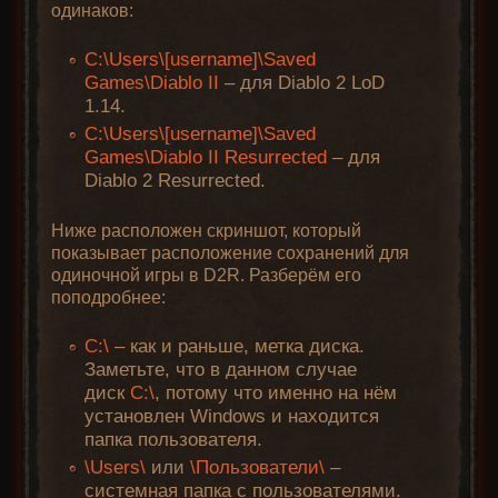
одинаков:
C:\Users\[username]\Saved
Games\Diablo II
– для Diablo 2 LoD
1.14.
C:\Users\[username]\Saved
Games\Diablo II Resurrected
– для
Diablo 2 Resurrected.
Ниже расположен скриншот, который
показывает расположение сохранений для
одиночной игры в D2R. Разберём его
поподробнее:
C:\
– как и раньше, метка диска.
Заметьте, что в данном случае
диск
C:\
, потому что именно на нём
установлен Windows и находится
папка пользователя.
\Users\
или
\Пользователи\
–
системная папка с пользователями.