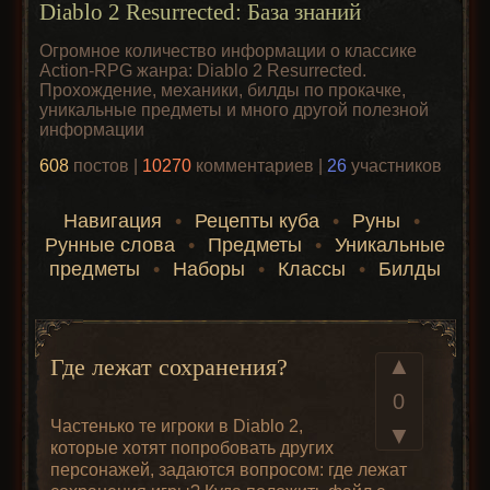
Diablo 2 Resurrected: База знаний
Огромное количество информации о классике
Action-RPG жанра: Diablo 2 Resurrected.
Прохождение, механики, билды по прокачке,
уникальные предметы и много другой полезной
информации
608
постов |
10270
комментариев |
26
участников
Навигация
•
Рецепты куба
•
Руны
•
Рунные слова
•
Предметы
•
Уникальные
предметы
•
Наборы
•
Классы
•
Билды
▲
Где лежат сохранения?
0
Частенько те игроки в Diablo 2,
▼
которые хотят попробовать других
персонажей, задаются вопросом: где лежат