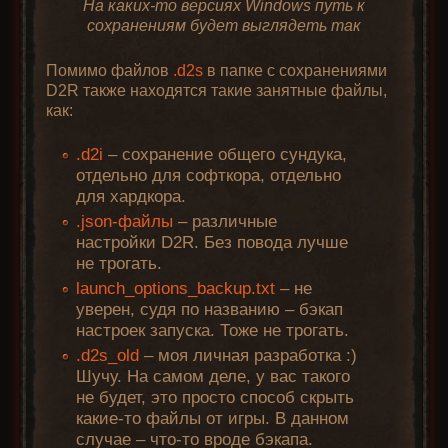
На каких-то версиях Windows путь к
сохранениям будет выглядеть так
Помимо файлов
.d2s
в папке с сохранениями
D2R также находятся такие занятные файлы,
как:
.d2i
– сохранение общего сундука,
отдельно для софткора, отдельно
для хардкора.
.json-файлы
– различные
настройки D2R. Без повода лучше
не трогать.
launch_options_backup.txt
– не
уверен, судя по названию – бэкап
настроек запуска. Тоже не трогать.
.d2s_old
– моя личная разработка :)
Шучу. На самом деле, у вас такого
не будет, это просто способ скрыть
какие-то файлы от игры. В данном
случае – что-то вроде бэкапа.