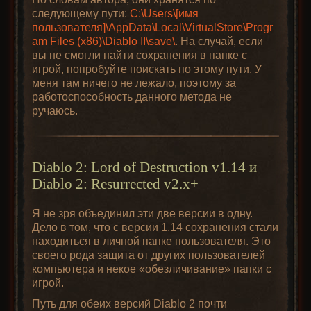
следующему пути:
C:\Users\[имя
пользователя]\AppData\Local\VirtualStore\Progr
am Files (x86)\Diablo II\save\
. На случай, если
вы не смогли найти сохранения в папке с
игрой, попробуйте поискать по этому пути. У
меня там ничего не лежало, поэтому за
работоспособность данного метода не
ручаюсь.
Diablo 2: Lord of Destruction v1.14 и
Diablo 2: Resurrected v2.x+
Я не зря объединил эти две версии в одну.
Дело в том, что с версии 1.14 сохранения стали
находиться в личной папке пользователя. Это
своего рода защита от других пользователей
компьютера и некое «обезличивание» папки с
игрой.
Путь для обеих версий Diablo 2 почти