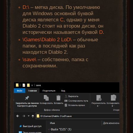
D:\
– метка диска. По умолчанию
для Windows основной буквой
диска является
C
, однако у меня
Diablo 2 стоит на втором диске, он
исторически называется буквой
D
.
\Games\Diablo 2 LoD\
– обычные
папки, в последней как раз
находится Diablo 2.
\save\
– собственно, папка с
сохранениями.