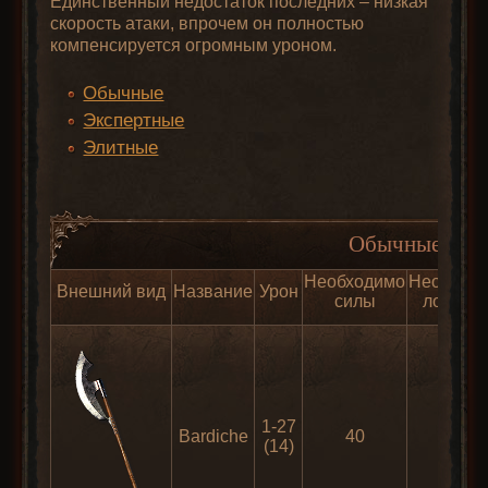
Единственный недостаток последних – низкая
скорость атаки, впрочем он полностью
компенсируется огромным уроном.
Обычные
Экспертные
Элитные
Обычные (Nor
Необходимо
Необход
Внешний вид
Название
Урон
силы
ловкост
1-27
Bardiche
40
-
(14)