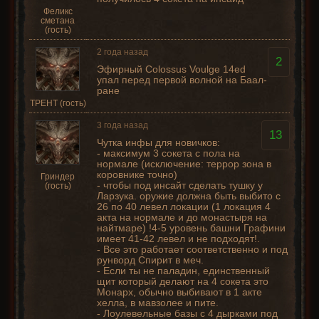
Феликс
сметана
(гость)
2 года назад
2
Эфирный Colossus Voulge 14ed
упал перед первой волной на Баал-
ране
ТРЕНТ (гость)
3 года назад
13
Чутка инфы для новичков:
- максимум 3 сокета с пола на
нормале (исключение: террор зона в
коровнике точно)
Гриндер
- чтобы под инсайт сделать тушку у
(гость)
Ларзука. оружие должна быть выбито с
26 по 40 левел локации (1 локация 4
акта на нормале и до монастыря на
найтмаре) !4-5 уровень башни Графини
имеет 41-42 левел и не подходят!.
- Все это работает соответственно и под
рунворд Спирит в меч.
- Если ты не паладин, единственный
щит который делают на 4 сокета это
Монарх, обычно выбивают в 1 акте
хелла, в мавзолее и пите.
- Лоулевельные базы с 4 дырками под