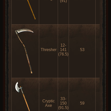
(91)
12-
Thresher
141
53
152
(76.5)
33-
Cryptic
150
59
165
Axe
(91.5)