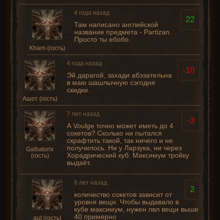
4 года назад
22
Там написано английской
название предмета - Partizan.
Просто ты ебобо.
Kharn (гость)
4 года назад
-10
Эй дарагой, захади абэзательна
в маю шашлычную сэгодня
скидки.
Ашот (гость)
7 лет назад
-3
А Voulge точно может иметь до 4
сокетов? Сколько ни пытался
скрафтить такой, так ничего и не
получилось. Ни у Ларзука, ни через
Galbatorix
Хорадрический куб. Максимум тройку
(гость)
выдаёт.
6 лет назад
2
количество сокетов зависит от
уровня вещи. Чтобы выдавало в
кубе максимум, нужен лвл вещи выше
40 примерно
aut (гость)