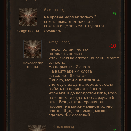
6 лет назад
5
на уровне нормал только 3
сокета выдает, количество
сокетов еще зависит от уровня
локации.
Gorgo (гость)
4 года назад
-10
Некропостинг, но так
оставлять нельзя...
Итак, сколько слотов на вещи может
выпасть:
Makedonsky
На нормале - 2 слота
(гость)
На найтмаре - 4 слота
На хэлле - 6 слотов
Однако, можно получить 4
слотовую вещь на нормале, если
выбить ее начиная с 4 акта
нормала и до ворлдстон кипа, чтоб
наверняка и отдать ее ларзуку в 5
акте. Вещь такого уровня он
пробьет на максимальное кол-во
слотов. Щит, например, можно
сделать 4-х слотовый.
4 года назад
7