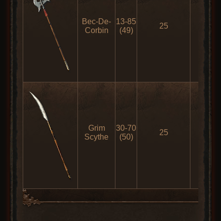
Bec-De-
13-85
25
133
Corbin
(49)
Grim
30-70
25
140
Scythe
(50)