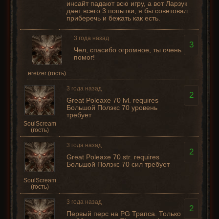
инсайт падают всю игру, а вот Ларзук
дает всего 3 попытки, я бы советовал
приберечь и бежать как есть.
3 года назад
3
Чел, спасибо огромное, ты очень
помог!
ereizer (гость)
3 года назад
2
Great Poleaxe 70 lvl. requires
Большой Полэкс 70 уровень
требует
SoulScream
(гость)
3 года назад
2
Great Poleaxe 70 str. requires
Большой Полэкс 70 сил требует
SoulScream
(гость)
3 года назад
2
Первый перс на PG Трапса. Только