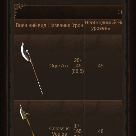
Элитны
Необходимый
Необхо
Внешний вид
Название
Урон
уровень
сил
28-
Ogre Axe
145
45
195
(86.5)
17-
Colossus
165
48
210
Voulge