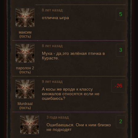
8 лет назад
5
отлична ыгра
максим
(гость)
8 лет назад
3
Муха - да,это зелёная птичка в
Курасте.
паролон 2
(гость)
9 лет назад
-26
А косы же вроде к классу
кинжалов относятся если не
ошибаюсь?
Murdraal
(гость)
3 года назад
2
Ошибаешься. Они к ним близко
не подходят