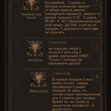
На нормале - 3 дырки, а
Лулзука количество зависит
от айтем левела шмотки
(невидимый параметр, зависит от
Пожилой Гуль
уровня локации) 1-25 - 3 дырки,
(гость)
26-40 - 4, 40-* (максимальное для
этой вещи). ДО Hell, если вы не
паладин, 4 дырошного щита вам
не получить.
4 года назад
-1
не подходят вещи с
начала 4 акта под 4
дырки, маленький ИЛВЛ.
Только с локации где
Atr (гость)
призываете диабло
4 года назад
5
В первой локации 4 акта
выбил полэкс - ларзук
просверлил 4 дырки.
Локация 26 лвла, что
Kharn (гость)
соответствует минимальному
для 4 сокетов для полэкса.
Выбил тот же полэкс в
средоточии ненависти - 3
дырки всего.