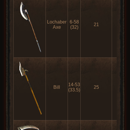
Lochaber
6-58
21
80
Axe
(32)
14-53
Bill
25
95
(33.5)