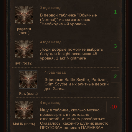
3 года назад
1
В первой табличке "Обычные
(Normal)" исчез заголовок
"Необходимый уровень"
paganist
(гость)
4 года назад
3
Люди добрые помогите выбрать
базу для Insight ассасинка 45
уровня, 1 акт Nightmare
вут (гость)
4 года назад
2
Эфирные Battle Scythe, Partizan,
Grim Scythe и их элитные версии
для Хэлла.
Яръ (гость)
4 года назад
-10
Ищу в таблице, сколько можно
проковырять в протозане
отверстий, и не могу разобраться.
Оказалось: какой-то шутник вместо
Mot-iK (гость)
ПРОТОЗАН написал ПАРМЕЗАН!