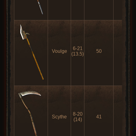
6-21
Voulge
50
-
(13.5)
8-20
Scythe
41
41
(14)