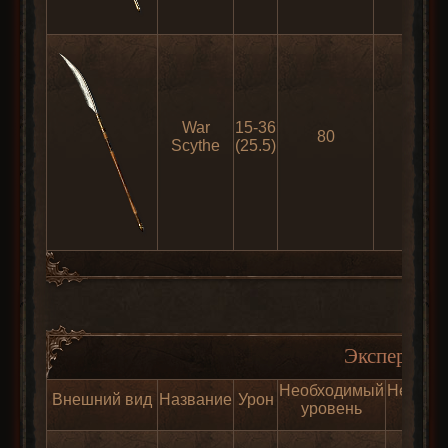
War
15-36
80
80
Scythe
(25.5)
Экспертные
Необходимый
Необхо
Внешний вид
Название
Урон
уровень
сил