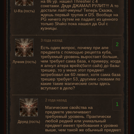
на 86 ур. нашел Thresher с 4
сокетами. Дядя ДЖАМАЛ РУЛИТ!!! А то
достали лайт-имуны! Теперь Сказка,
U-Ra (гость)
ждешь первый трупик и DS. Вообще на
PG ничего путем не падает, из ценного
только Shako пока нашел да Gul c
кузницы.
3 года назад
2
Есть один вопрос, почему при апе
предмета с помощью рецепта куба,
требуемый уровень выростает больше,
чем требует сама база, к примеру, когда
Лучник (гость)
я апнул атера врейз(батл сайз) до базы
трешер, то у меня этот предмет
затребовал аж 60 левел, хотя сама база
трешер требует 53, другими словами по
какие такие магические силы здесь
вступают в дело?
2 года назад
1
Магические свойства на
предмете увеличивают
требуемый уровень. Практически
любой редкий или уникальный
Друид (гость)
предмет имеет требования к уровню
выше, чем такой же обычный предмет.