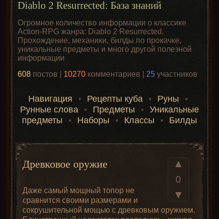
Diablo 2 Resurrected: База знаний
Огромное количество информации о классике
Action-RPG жанра: Diablo 2 Resurrected.
Прохождение, механики, билды по прокачке,
уникальные предметы и много другой полезной
информации
608
постов |
10270
комментариев |
25
участников
Навигация
•
Рецепты куба
•
Руны
•
Рунные слова
•
Предметы
•
Уникальные
предметы
•
Наборы
•
Классы
•
Билды
▲
Древковое оружие
0
Даже самый мощный топор не
▼
сравнится своими размерами и
сокрушительной мощью с древковым оружием.