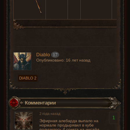
Diablo
17
Опубликовано:
16 лет назад
DIABLO 2
Комментарии
2 года назад
1
Эфирная алебарда выпало на
нормале продырявил в кубе
получилось 4 сокета на инсайд