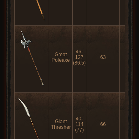
46-
Great
127
63
179
Poleaxe
(86.5)
40-
Giant
114
66
188
Thresher
(77)