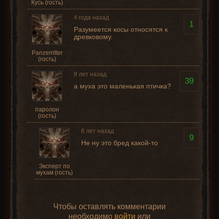
Кусь (гость)
4 года назад
1
Разумеется косы относятся к
древковому.
Panzerritter
(гость)
9 лет назад
39
а муха это маленькая птичка?
паролон
(гость)
6 лет назад
9
Не ну это бред какой-то
Эксперт по
мухам (гость)
Чтобы оставлять комментарии
необходимо
войти
или