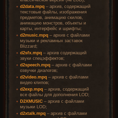
d2data.mpq
– архив, содержащий
текстовые файлы, изображения
предметов, анимацию скилов,
анимацию монстров, объекты и
карты, интерфейс и шрифты;
d2music.mpq
– архив с файлами
музыки и рекламных заставок
Blizzard;
d2sfx.mpq
– архив содержащий
звуки спецэффектов;
d2speech.mpq
– архив с файлами
озвучки диалогов;
d2video.mpq
– архив с файлами
видео клипов;
d2exp.mpq
– архив, содержащий
все файлы для дополнения LOD;
D2XMUSIC
– архив с файлами
музыки LOD;
d2xtalk.mpq
– архив с файлами