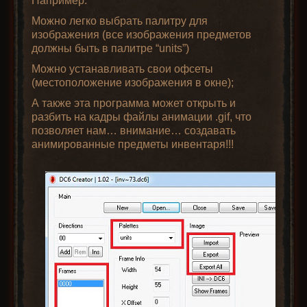
Например:
Можно легко выбрать палитру для
изображения (все изображения предметов
должны быть в палитре “units”)
Можно устанавливать свои офсеты
(местоположение изображения в окне);
А также эта программа может открыть и
разбить на кадры файлы анимации .gif, что
позволяет нам… внимание… создавать
анимированные предметы инвентаря!!!