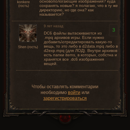
основопологающие изображения? куда
konkere
сохранять новые? я полагаю, что в ту же
(гость)
директорию, но где она? как
называется?
9 лет назад
3
DC6 файлы вытаскиваются из
.mpq архивов игры. Если нужно
добавить\отредактировать какую-то
вещь, то это либо в d2data.mpq либо в
Shen (гость)
d2exp.mpq (для ЛОД). Внутри архивов
есть папки items, в которых, собстна и
хранятся все .dc6 изображения
вещей.
Чтобы оставлять комментарии
необходимо
войти
или
зарегистрироваться