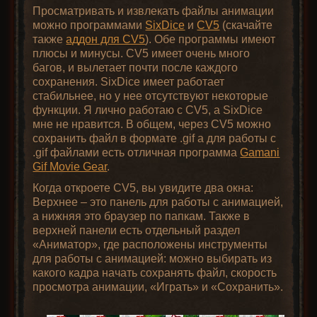
Просматривать и извлекать файлы анимации
можно программами
SixDice
и
CV5
(скачайте
также
аддон для CV5
). Обе программы имеют
плюсы и минусы. CV5 имеет очень много
багов, и вылетает почти после каждого
сохранения. SixDice имеет работает
стабильнее, но у нее отсутствуют некоторые
функции. Я лично работаю с CV5, а SixDice
мне не нравится. В общем, через CV5 можно
сохранить файл в формате .gif а для работы с
.gif файлами есть отличная программа
Gamani
Gif Movie Gear
.
Когда откроете CV5, вы увидите два окна:
Верхнее – это панель для работы с анимацией,
а нижняя это браузер по папкам. Также в
верхней панели есть отдельный раздел
«Аниматор», где расположены инструменты
для работы с анимацией: можно выбирать из
какого кадра начать сохранять файл, скорость
просмотра анимации, «Играть» и «Сохранить».