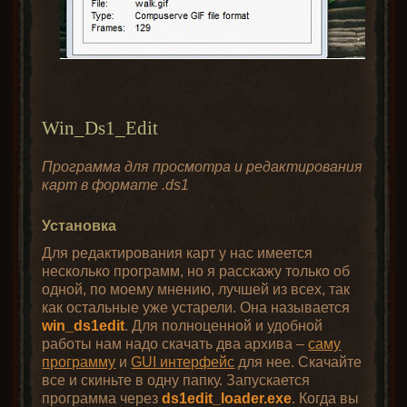
Win_Ds1_Edit
Программа для просмотра и редактирования
карт в формате .ds1
Установка
Для редактирования карт у нас имеется
несколько программ, но я расскажу только об
одной, по моему мнению, лучшей из всех, так
как остальные уже устарели. Она называется
win_ds1edit
. Для полноценной и удобной
работы нам надо скачать два архива –
саму
программу
и
GUI интерфейс
для нее. Скачайте
все и скиньте в одну папку. Запускается
программа через
ds1edit_loader.exe
. Когда вы