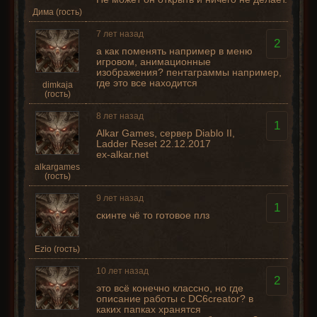
Дима (гость)
7 лет назад
2
а как поменять например в меню
игровом, анимационные
изображения? пентаграммы например,
где это все находится
dimkaja
(гость)
8 лет назад
1
Alkar Games, сервер Diablo II,
Ladder Reset 22.12.2017
ex-alkar.net
alkargames
(гость)
9 лет назад
1
скинте чё то готовое плз
Ezio (гость)
10 лет назад
2
это всё конечно классно, но где
описание работы с DC6creator? в
каких папках хранятся