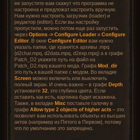
ее запустите вам скажут что программа не
настроена и предложат настроить вручную.
Нам нужно настроить загрузчик (loader) и
редактор (editor). Если вы настройку
пропустили, можно потом еще раз запустить
через
Options -> Configure Loader
и
Configure
Editor
. В окне
Configure Editor
вам нужно
указать папки, где хранятся архивы .mpq
(d2char.mpq, d2data.mpq, d2exp.mpq) а в графе
Patch_D2 укажите путь на файл на
Patch_D2.mpq вашего мода. Графа
Mod_dir
это путь к вашей папке с модом. Во вкладке
Screen
можно включить или выключить
полный экран. И очень важно – в графе
Depth
установите
32
, это глубина цвета. Если
оставить как есть, картинка будет искажена.
Также, в вкладке
Misc
поставьте галочку в
графе
Allow type 2 objects of higher acts
– это
позволит вам использовать объекты из высших
актов (например из Пятого в Первом), потому
что по умолчанию это запрещено.