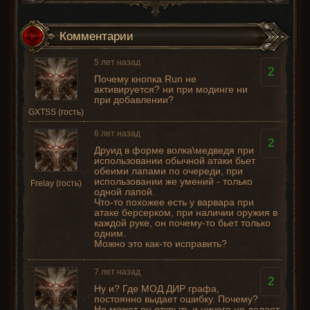
Комментарии
5 лет назад
2
Почему кнопка Run не
активируется? ни при модинге ни
при добавлении?
GXTSS (гость)
6 лет назад
2
Друид в форме волка\медведя при
использовании обычной атаки бьет
обеими лапами по очереди, при
использовании же умений - только
Frelay (гость)
одной лапой.
Что-то похожее есть у варвара при
атаке берсерком, при наличии оружия в
каждой руке, он почему-то бьет только
одним.
Можно это как-то исправить?
7 лет назад
2
Ну и? Где МОД ДИР графа,
постоянно выдает ошибку. Почему?
Не может он открыть и ничего не делает.