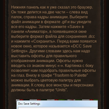
Нижняя панель как я уже сказал это браузер.
Он тоже делится на две части – слева вид
папок, справа кадры анимации. Выберите
файл анимации в формате .gif и вы увидите
все его кадры. Затем нажмите «Save» в
панели «Аниматор», в появившееся окне
выберите формат файла для сохранения .dcc
и нажмите «Сохранить». Перед вами появится
новое окно, которое называется «DCC Save
Settings». Другими словами здесь нам надо
выставить офсеты для правильного
отображения анимации. Офсеты нужно
вводить со знаком минус «-». Картинка с боку
позволяет нам подобрать правильные офсеты
на глаз. Внизу в графе “Trasform to Palette”
можно выбрать цветовую палитру для
анимации. К слову, все монстры и персонажи
должны быть в палитре “Units”.