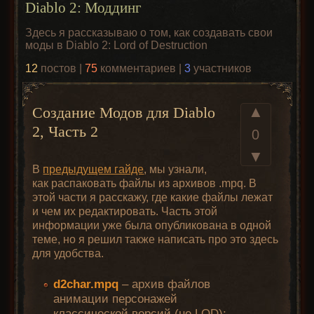
Diablo 2: Моддинг
Здесь я рассказываю о том, как создавать свои
моды в Diablo 2: Lord of Destruction
12
постов |
75
комментариев |
3
участников
▲
Создание Модов для Diablo
2, Часть 2
0
▼
В
предыдущем гайде
, мы узнали,
как распаковать файлы из архивов .mpq. В
этой части я расскажу, где какие файлы лежат
и чем их редактировать. Часть этой
информации уже была опубликована в одной
теме, но я решил также написать про это здесь
для удобства.
d2char.mpq
– архив файлов
анимации персонажей
классической версий (не LOD);