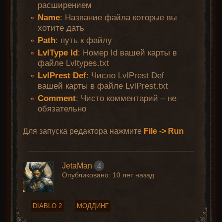
расширением
Name
: Название файла которые вы
хотите дать
Path
: путь к файлу
LvlType Id
: Номер Id вашей карты в
файле Lvltypes.txt
LvlPrest Def
: Число LvlPrest Def
вашей карты в файле LvlPrest.txt
Comment
: Чисто комментарий – не
обязательно
Для запуска редактора нажмите
File -> Run
JetaMan
4
Опубликовано:
10 лет назад
DIABLO 2
МОДДИНГ