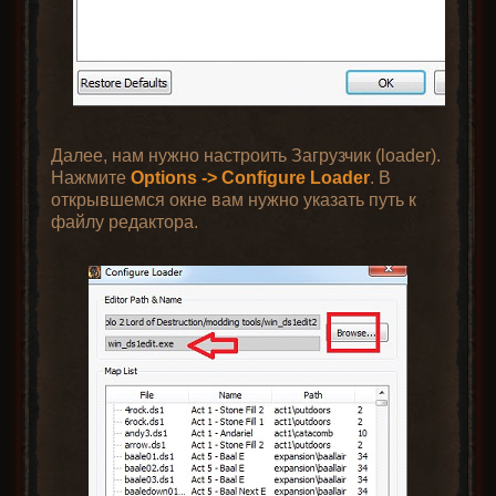
Далее, нам нужно настроить Загрузчик (loader).
Нажмите
Options -> Configure Loader
. В
открывшемся окне вам нужно указать путь к
файлу редактора.