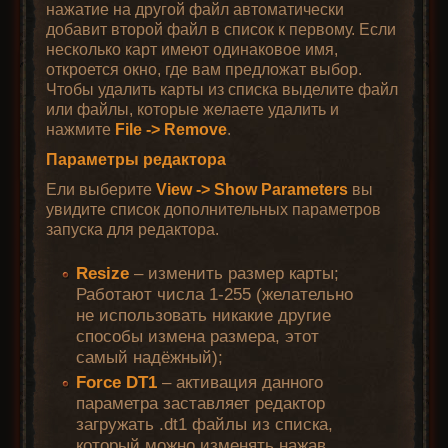
нажатие на другой файл автоматически
добавит второй файл в список к первому. Если
несколько карт имеют одинаковое имя,
откроется окно, где вам предложат выбор.
Чтобы удалить карты из списка выделите файл
или файлы, которые желаете удалить и
нажмите
File -> Remove
.
Параметры редактора
Ели выберите
View -> Show Parameters
вы
увидите список дополнительных параметров
запуска для редактора.
Resize
– изменить размер карты;
Работают числа 1-255 (желательно
не использовать никакие другие
способы измена размера, этот
самый надёжный);
Force DT1
– активация данного
параметра заставляет редактор
загружать .dt1 файлы из списка,
который можно изменять нажав