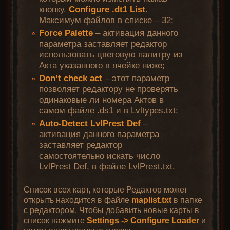
кнопку.
Configure .dt1 List
.
Максимум файлов в списке – 32;
Force Palette
– активация данного
параметра заставляет редактор
использовать цветовую палитру из
Акта указанного в ячейке ниже;
Don’t check act
– этот параметр
позволяет редактору не проверять
одинаковые ли номера Актов в
самом файле .ds1 и в Lvltypes.txt;
Auto-Detect LvlPrest Def
–
активация данного параметра
заставляет редактор
самостоятельно искать число
LvlPrest Def, в файле LvlPrest.txt.
Список всех карт, которые Редактор может
открыть находится в файле
maplist.txt
в папке
с редактором. Чтобы добавить новые карты в
список нажмите
Settings -> Configure Loader
и