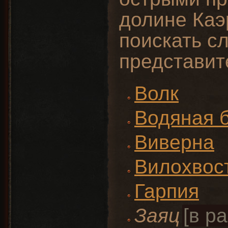
долине Каэ
поискать с
представит
Волк
Водяная 
Виверна
Вилохвос
Гарпия
Заяц