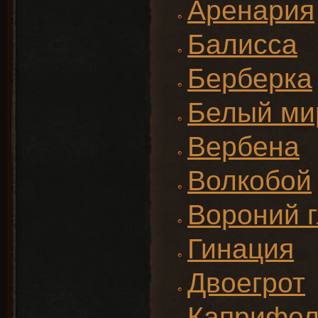
Аренария
Балисса
Берберка
Белый ми
Вербена
Волкобой
Вороний г
Гинация
Двоегрот
Каприфол