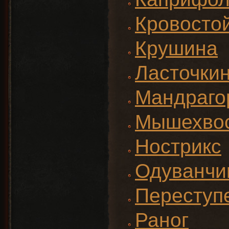
Кровосто
Крушина
Ласточкин
Мандраго
Мышехво
Нострикс
Одуванчи
Переступ
Раног