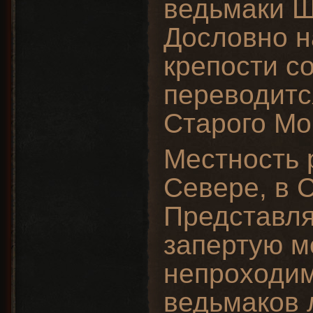
ведьмаки Ш
Дословно н
крепости с
переводитс
Старого Мо
Местность 
Севере, в С
Представля
запертую 
непроходим
ведьмаков 