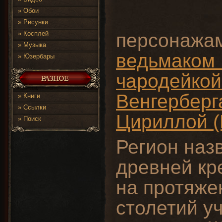
»
Обои
»
Рисунки
»
Косплей
персонажам
»
Музыка
ведьмаком 
»
Юзербары
чародейкой
Венгерберг
»
Книги
»
Ссылки
Цириллой (
»
Поиск
Регион назв
древней кр
на протяже
столетий у