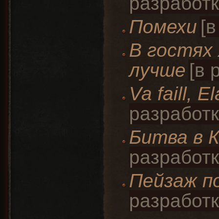
Помехи
В гостях 
лучше
Va faill, E
Битва в 
Пейзаж п