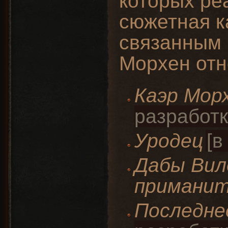
которых ре
сюжетная к
связанным 
Морхен отн
Каэр Мор
Уродец
Дабы Вил
примани
Последне