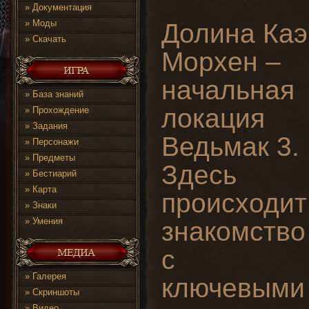
»
Документация
»
Моды
Долина Каэ
»
Скачать
Морхен –
начальная
»
База знаний
локация
»
Прохождение
»
Задания
Ведьмак 3.
»
Персонажи
»
Предметы
Здесь
»
Бестиарий
»
Карта
происходит
»
Знаки
»
Умения
знакомство
с
»
Галерея
ключевыми
»
Скриншоты
»
Видео