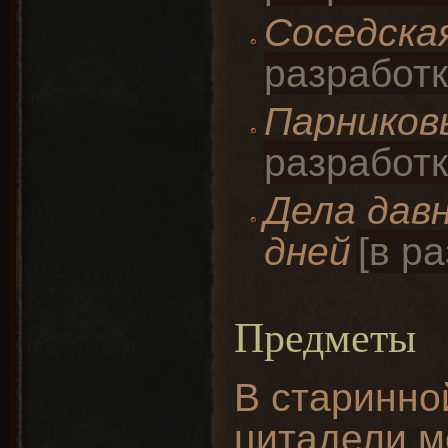
Соседска
Парнико
Дела дав
дней
Предметы
В старинно
цитадели м