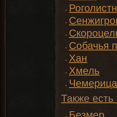
Роголистн
Сенжигро
Скороцел
Собачья 
Хан
Хмель
Чемериц
Также есть 
Безмер