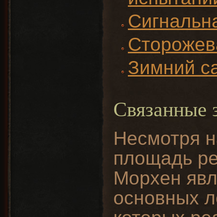
Сигнальн
Сторожев
Зимний с
Связанные 
Несмотря 
площадь ре
Морхен явл
основных л