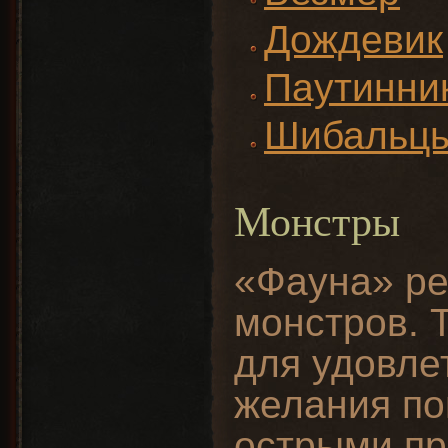
Дождевик
Паутинни
Шибальц
Монстры
«Фауна» ре
монстров. 
для удовле
желания по
острыми пр