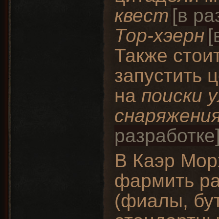
квест
Тор-хэерн
Также стои
запустить 
на
поиски 
снаряжени
В Каэр Мор
фармить р
(фиалы, бут