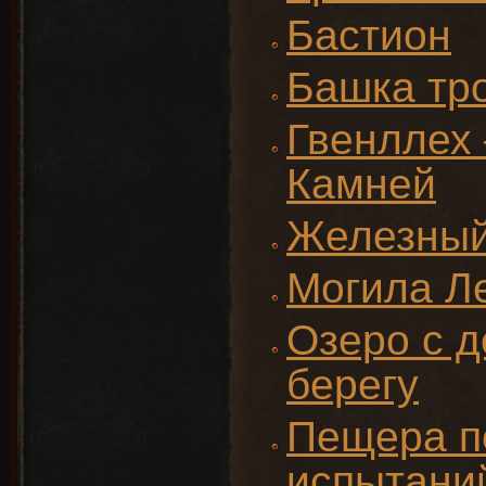
Бастион
Башка тр
Гвенллех
Камней
Железный
Могила Л
Озеро с д
берегу
Пещера п
испытани