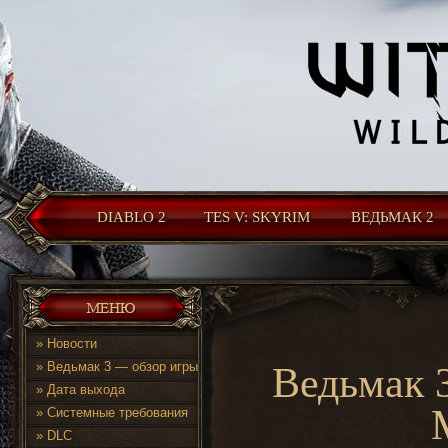
DIABLO 2
TES V: SKYRIM
ВЕДЬМАК 2
»
Новости
»
Ведьмак 3 — обзор игры
Ведьмак 
»
Дата выхода
»
Системные требования
»
DLC