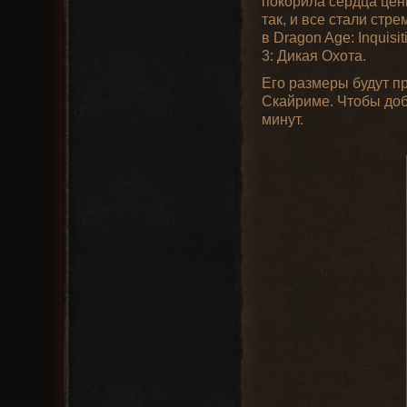
покорила сердца цени
так, и все стали стр
в Dragon Age: Inquis
3: Дикая Охота.
Его размеры будут пр
Скайриме. Чтобы доб
минут.