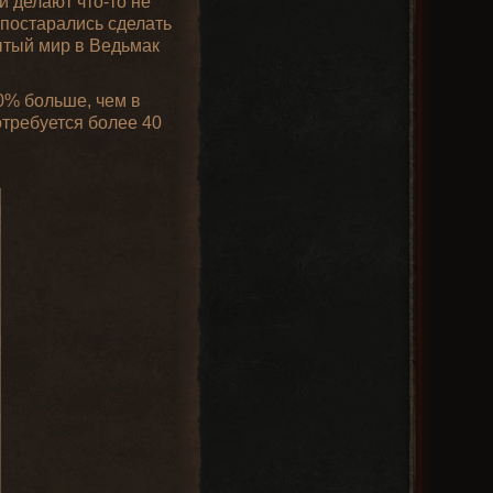
и делают что-то не
 постарались сделать
рытый мир в Ведьмак
0% больше, чем в
отребуется более 40