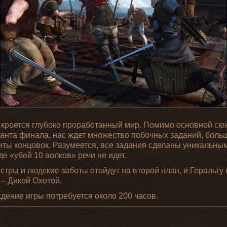
й кроется глубоко проработанный мир. Помимо основной сю
ианта финала, нас ждет множество побочных заданий, боль
ты концовок. Разумеется, все задания сделаны уникальны
де «убей 10 волков» речи не идет.
стры и людские заботы отойдут на второй план, и Геральту 
 – Дикой Охотой.
дение игры потребуется около 200 часов.