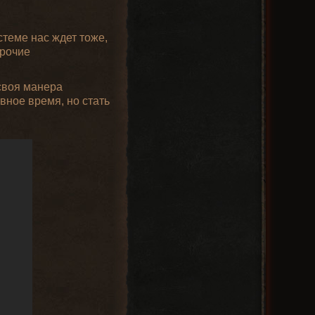
стеме нас ждет тоже,
прочие
 своя манера
ное время, но стать