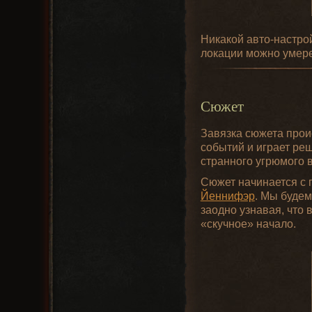
Никакой авто-настрой
локации можно умере
Сюжет
Завязка сюжета проис
событий и играет реш
странного угрюмого 
Сюжет начинается с 
Йеннифэр
. Мы буде
заодно узнавая, что 
«скучное» начало.