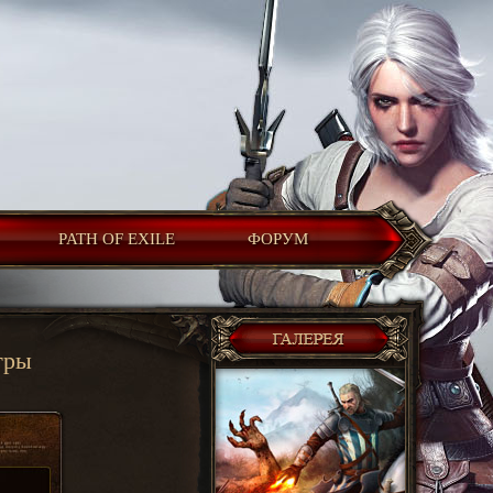
PATH OF EXILE
ФОРУМ
гры