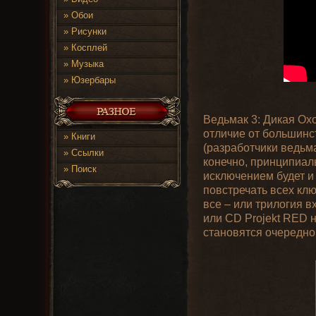
»
Обои
»
Рисунки
»
Косплей
»
Музыка
»
Юзербары
Ведьмак 3: Дикая Охо
отличие от большинст
»
Книги
(разработчики ведьма
»
Ссылки
конечно, принципиаль
»
Поиск
исключением будет и
повстречать всех кл
все – или трилогия в
или CD Projekt RED 
становятся очередно