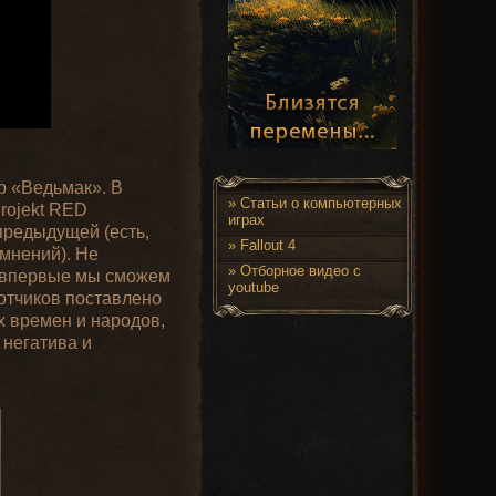
гр «Ведьмак». В
»
Статьи о компьютерных
rojekt RED
играх
предыдущей (есть,
»
Fallout 4
 мнений). Не
»
Отборное видео с
, впервые мы сможем
youtube
отчиков поставлено
х времен и народов,
 негатива и