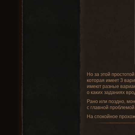
Но за этой простото
которая имеет 3 вар
имеют разные вариан
о каких заданиях вро
Рано или поздно, мон
с главной проблемой
На спокойное прохож