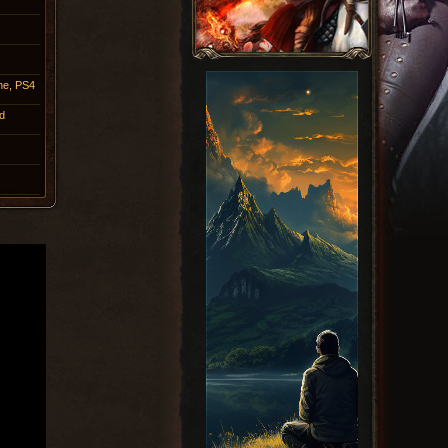
ne, PS4
d