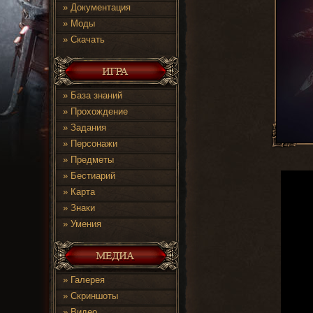
»
Документация
»
Моды
»
Скачать
»
База знаний
»
Прохождение
»
Задания
»
Персонажи
»
Предметы
»
Бестиарий
»
Карта
»
Знаки
»
Умения
»
Галерея
»
Скриншоты
»
Видео