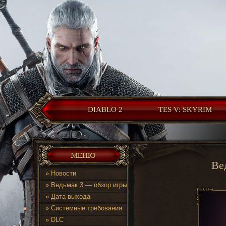
DIABLO 2
TES V: SKYRIM
Ве
»
Новости
»
Ведьмак 3 — обзор игры
»
Дата выхода
»
Системные требования
»
DLC