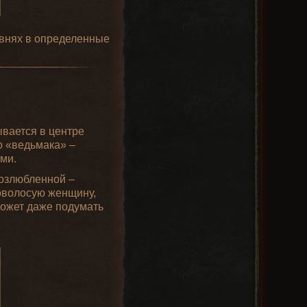
овнях в определенные
ывается в центре
о «ведьмака» –
ми.
возлюбленной –
оволосую женщину,
 может даже подумать