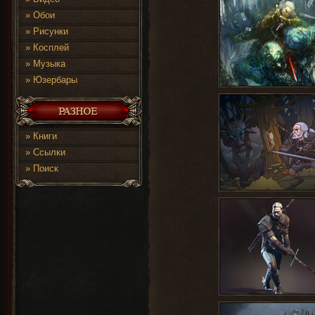
»
Обои
»
Рисунки
»
Косплей
»
Музыка
»
Юзербары
»
Книги
»
Ссылки
»
Поиск