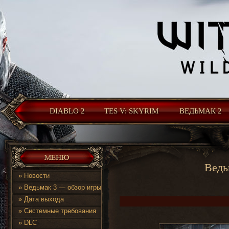
DIABLO 2
TES V: SKYRIM
ВЕДЬМАК 2
Ведь
»
Новости
»
Ведьмак 3 — обзор игры
»
Дата выхода
»
Системные требования
»
DLC