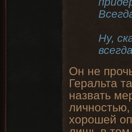
приде
Всег
Ну, ск
всегда
Он не проч
Геральта та
назвать ме
личностью, 
хорошей оп
лишь в том