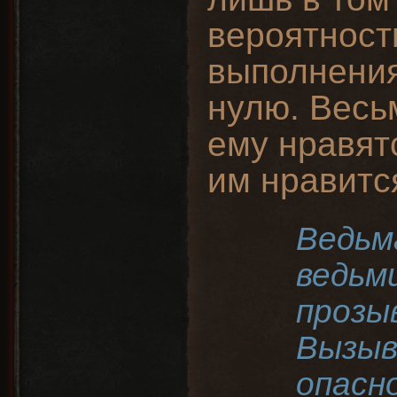
вероятност
выполнения
нулю. Весь
ему нравят
им нравитс
Ведьм
ведьм
прозы
Вызыв
опасн