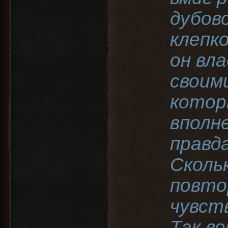
дубов
клепк
он вл
своим
котор
вполн
правда
Скольк
повто
чувст
Так во