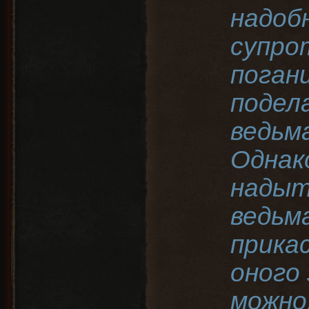
надобн
супро
поган
подел
ведьм
Однак
надыт
ведьм
прика
оного
можно.