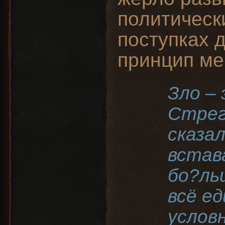
политически
поступках 
принцип ме
Зло – 
Стрег
сказал
встав
бо?ль
всё ед
услов