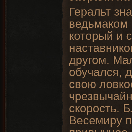
Геральт зн
ведьмаком
который и 
наставнико
другом. Ма
обучался, 
свою ловко
чрезвычайн
скорость. 
Весемиру п