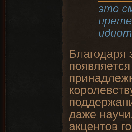
это с
прете
идиот
Благодаря 
появляется
принадлежн
королевств
поддержани
даже научи
акцентов г