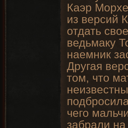
Каэр Морхе
из версий 
отдать сво
ведьмаку То
наемник за
Другая верс
том, что ма
неизвестн
подбросила
чего мальч
забрали на