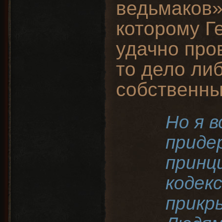
ведьмаков»
которому Г
удачно про
то дело ли
собственны
Но я в
приде
принц
кодек
прикр