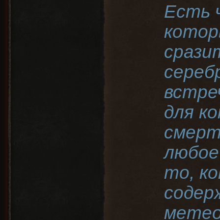
Есть 
котор
срази
сереб
встре
для к
смерт
любое
то, к
содер
метео