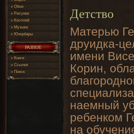
»
Обои
Детство
»
Рисунки
»
Косплей
»
Музыка
Матерью Ге
»
Юзербары
друидка-це
имени Висе
»
Книги
Корин, об
»
Ссылки
»
Поиск
благородно
специализа
наемный у
ребенком Г
на обучени