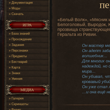
пе
»
Документация
»
Моды
»
Скачать
«Белый Волк», «Мясник 
Белоголовый, Выродок, К
прозвища странствующег
»
База знаний
Геральта из Ривии.
»
Прохождение
»
Задания
Он мастер ме
Он адепт забы
»
Персонажи
волшебник…
»
Предметы
Для многих о
»
Бестиарий
надеждой, но 
»
Карта
мира…
»
Знаки
Он убивал, ч
»
Умения
кровавый уб
Он уже стал 
…и она ещё н
»
Галерея
»
Скриншоты
»
Видео