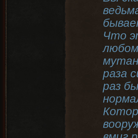
ведьма
бывае
Что э
любом
мутан
раза с
раз б
норма
Котор
воору
вмиг 