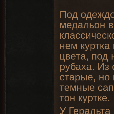
Под одеждо
медальон в
классическ
нем куртка
цвета, под 
рубаха. Из
старые, но
темные сап
тон куртке.
У Геральта 