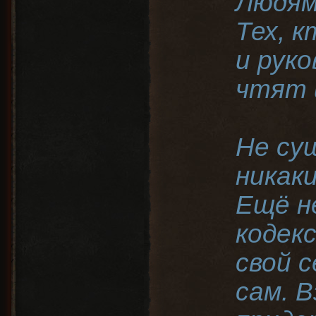
Людям
Тех, 
и рук
чтят 
Не су
никаки
Ещё н
кодекс
свой 
сам. В