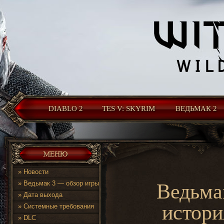
DIABLO 2
TES V: SKYRIM
ВЕДЬМАК 2
»
Новости
»
Ведьмак 3 — обзор игры
Ведьмак
»
Дата выхода
истори
»
Системные требования
»
DLC