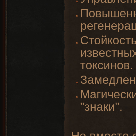
Повышен
регенерац
Стойкость
известных
токсинов.
Замедлен
Магическ
"знаки".
Но вместе 