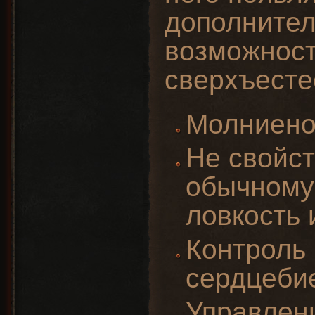
дополните
возможност
сверхъесте
Молниено
Не свойс
обычному 
ловкость 
Контроль
сердцеби
Управлени