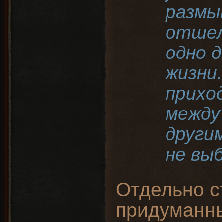
размы
отшел
одно 
жизни.
прихо
между
други
не вы
Отдельно с
придуманны