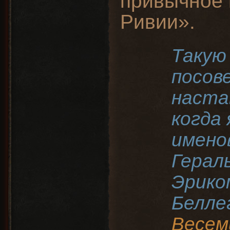
привычное 
Ривии».
Такую
посов
настав
когда 
имено
Герал
Эрико
Белле
Весем