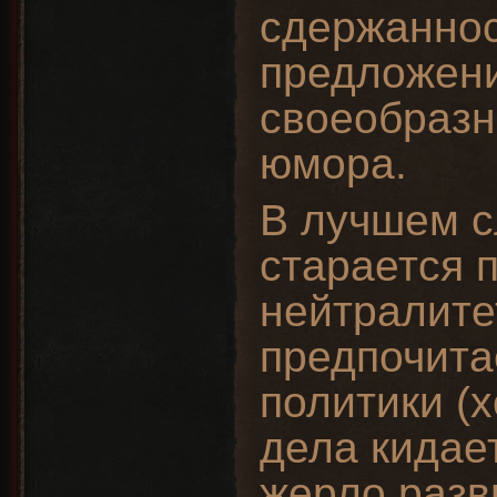
сдержаннос
предложени
своеобразн
юмора.
В лучшем с
старается 
нейтралите
предпочита
политики (х
дела кидает
жерло разв