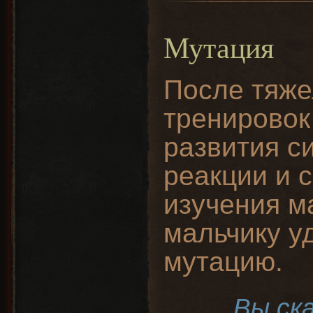
Мутация
После тяже
тренировок
развития с
реакции и с
изучения м
мальчику у
мутацию.
Вы ск