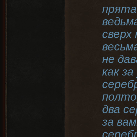
прята
ведьма
сверх 
весьм
не да
как за
сереб
полто
два с
за ва
сереб