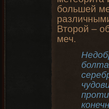
большей ме
различным
Второй – о
меч.
Недоб
болта
сереб
чудов
проти
конечн