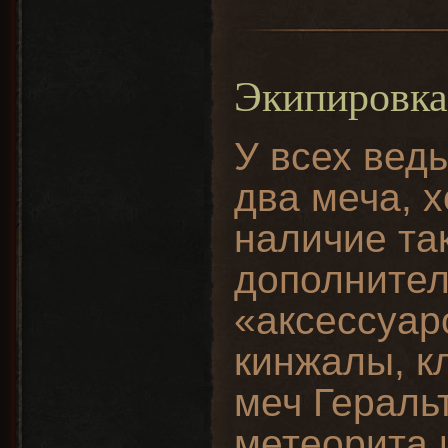
Экипировка
У всех вед
два меча, 
наличие та
дополните
«аксессуар
кинжалы, кл
меч Гераль
метеорита 