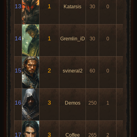
13
1
Katarsis
30
0
6
14
1
Gremlin_iD
30
0
6
15
2
svineral2
60
0
12
16
3
Demos
250
1
4
17
3
Coffee
265
2
1