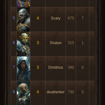
5
4
Scary
675
7
13
6
3
Shatun
315
1
17
7
3
Dimitrius
340
0
68
8
4
deathertier
730
5
4