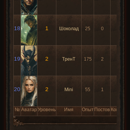
18
1
Шоколад
25
0
5
19
2
ТренТ
175
2
13
20
2
Mini
55
1
5
№
Аватар
Уровень
Имя
Опыт
Постов
Коммент