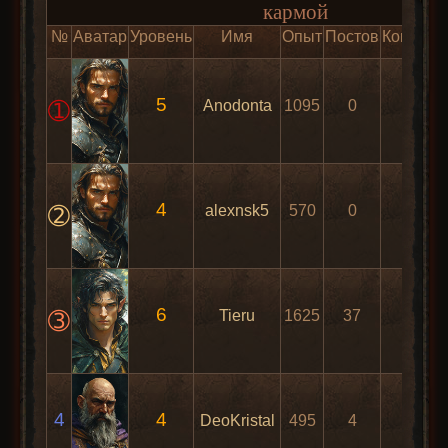
кармой
№
Аватар
Уровень
Имя
Опыт
Постов
Коммент
5
➀
Anodonta
1095
0
22
4
➁
alexnsk5
570
0
11
6
➂
Tieru
1625
37
11
4
4
DeoKristal
495
4
35