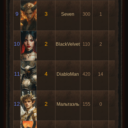
9
3
Seven
300
1
14
10
2
BlackVelvet
110
2
10
11
4
DiabloMan
420
14
0
12
2
Мальтаэль
155
0
31