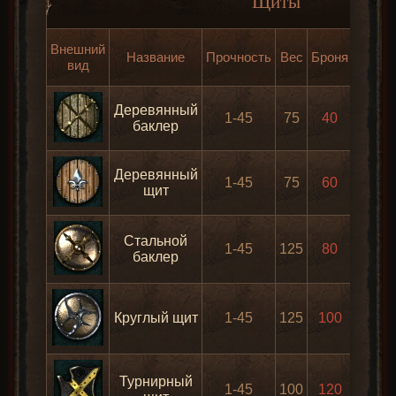
Щиты
Шан
Внешний
Название
Прочность
Вес
Броня
погло
вид
уро
Деревянный
1-45
75
40
30
баклер
Деревянный
1-45
75
60
30
щит
Стальной
1-45
125
80
30
баклер
Круглый щит
1-45
125
100
30
Турнирный
1-45
100
120
30