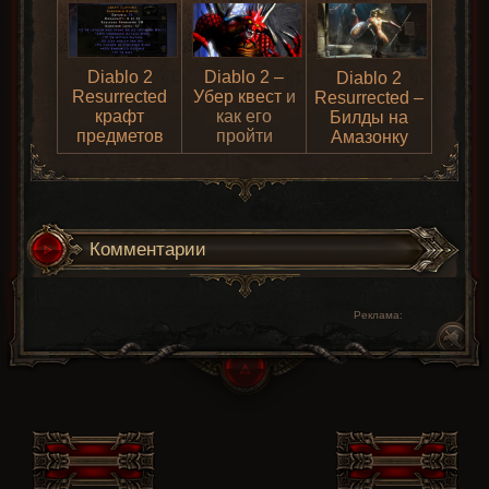
Diablo 2
Diablo 2 –
Diablo 2
Resurrected
Убер квест
и
Resurrected –
крафт
как его
Билды на
предметов
пройти
Амазонку
Комментарии
Реклама: