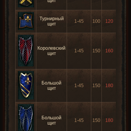
щит
Турнирный
1-45
100
120
30
щит
Королевский
1-45
150
160
30
щит
Большой
1-45
150
180
30
щит
Большой
1-45
150
180
30
щит