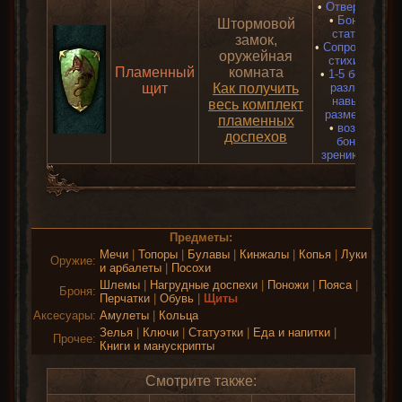
•
Отверстия 1-
•
Бонусов к
Штормовой
статам 1-5
замок,
•
Сопротивлени
оружейная
стихиям 1-5
Пламенный
комната
•
1-5 бонусов к
щит
Как получить
различным
навыкам в
весь комплект
размере +1-3
пламенных
•
возможны
доспехов
бонусы к
зрению, слуху
Предметы:
Мечи
|
Топоры
|
Булавы
|
Кинжалы
|
Копья
|
Луки
Оружие:
и арбалеты
|
Посохи
Шлемы
|
Нагрудные доспехи
|
Поножи
|
Пояса
|
Броня:
Перчатки
|
Обувь
|
Щиты
Аксесуары:
Амулеты
|
Кольца
Зелья
|
Ключи
|
Статуэтки
|
Еда и напитки
|
Прочее:
Книги и манускрипты
Смотрите также: