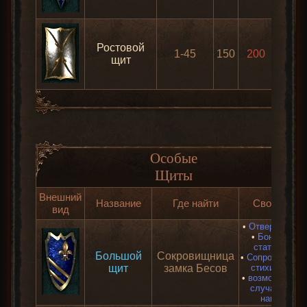
Ростовой
1-45
150
200
30
щит
Особые
Щиты
Внешний
Название
Где найти
Свойства
вид
•
Отверстия 0-
•
Бонусов к
статам 1-2
Большой
Сокровищница
•
Сопротивлени
щит
замка Бесов
стихиям 1-2
•
возможно +1 
случайному
навыку