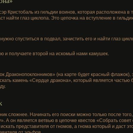
она»
эр Кристобаль из гильдии воинов, которая расположена в т
аст найти глаз циклопа. Это цепочка на вступление в гильди
 нужно спуститься в подвал, зачистить его и найти глаз цик
лю и получаете второй на искомый нами камушек.
ок Драконопоклонников» (на карте будет красный флажок), 
кать камень «Сердце дракона», который является частью б
ду.
к
ик сложнее. Начинать его поиски можно только после того, 
. А он является ветвью в цепочке квестов «Собрать совет 
 искать представителя от гномов, а гнома который и даст эт
авителя от эльфов.