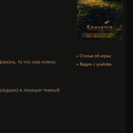
»
Статьи об играх
акона, то что нам нужно.
»
Видео с youtube
ушедших) в локации темный