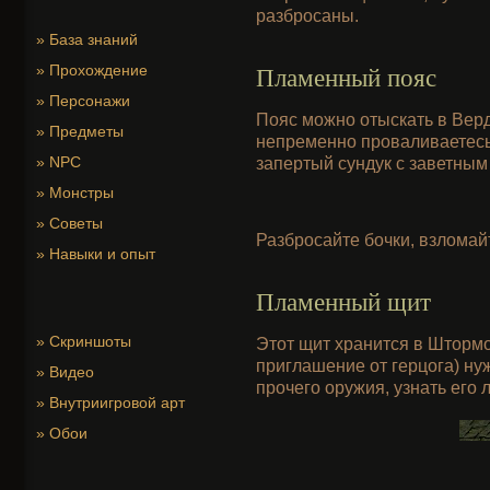
разбросаны.
»
База знаний
»
Прохождение
Пламенный пояс
»
Персонажи
Пояс можно отыскать в Верд
»
Предметы
непременно проваливаетесь.
»
NPC
запертый сундук с заветным
»
Монстры
»
Советы
Разбросайте бочки, взломайт
»
Навыки и опыт
Пламенный щит
»
Скриншоты
Этот щит хранится в Штормов
приглашение от герцога) нуж
»
Видео
прочего оружия, узнать его 
»
Внутриигровой арт
»
Обои