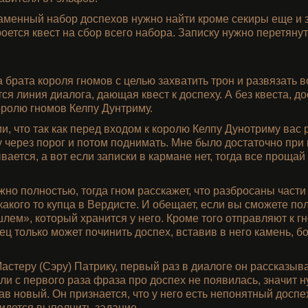
аменный набор доспехов нужно найти кроме секиры еще и з
роется квест на сбор всего набора. Записку нужно перетянут
а брата короля гномов с целью захватить трон и развязать 
ся линия диалога, дающая квест к доспеху. А без квеста, до
королю гномов Келпу Дунтриму.
, что так как перед входом к королю Келпу Дунотриму вас 
 через порог и потом поднимать. Мне было достаточно при 
вается, а вот если записки в кармане нет, тогда все прощай 
но полностью, тогда гном расскажет, что разбросаны части 
акого то купца в Вердисте. И обещает, если вы сможете пол
лем», который хранится у него. Кроме того отправляют к гн
знец только может починить доспех, вставив в него камень, 
стеру (Сэру) Патрику, первый раз в диалоге он рассказывае
ли с первого раза фраза про доспех не появилась, значит 
ав новый. Он признается, что у него есть непонятный доспе
ридется выполнить задание.