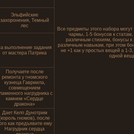
Эльфийские
захоронения, Темный
лес
Все предметы этого набора могут 
чармы, 1-5 бонусов к статам
различным стихиям, бонусы к з
различным навыкам, при этом бон
За выполнение задания
не +1 как у простых вещей а 1-3,
от мастера Патрика
одной вещ
Получаете после
ремонта у гномского
кузнеца Гавриила,
совмещением
ламенного нагрудника с
камнем «Сердце
дракона»
Дает Келп Дунотрим
(король гномов), после
ого как предъявите ему
Нагрудник сердца