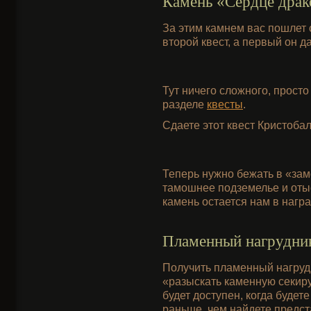
Камень «Сердце драк
За этим камнем вас пошлет с
второй квест, а первый он д
Тут ничего сложного, просто
разделе
квесты
.
Сдаете этот квест Кристоба
Теперь нужно бежать в «зам
тамошнее подземелье и отыс
камень остается нам в награ
Пламенный нагрудни
Получить пламенный нагрудн
«разыскать каменную секиру»
будет доступен, когда будете
раньше, чем найдете предст