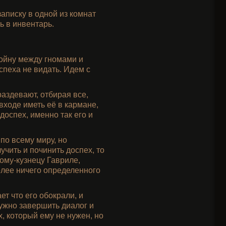
аписку в одной из комнат
ь в инвентарь.
войну между гномами и
спеха не видать. Идем с
раздевают, отбирая все,
входе иметь её в кармане,
доспех, именно так его и
по всему миру, но
учить и починить доспех, то
ому-кузнецу Гавриле,
более ничего определенного
т что его обокрали, и
нужно завершить диалог и
х, который ему не нужен, но