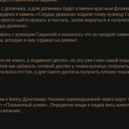
г с должника, а дом должника будет отмечен красным флажк
грудник и камень «Сердце дракона» отдаем гному-кузнецу 
 просто найти кровать и поспать, затем вернуться и получит
ца дракона».
овать с кузнецом Гаврилой и оказалось что он продает каме
 которую я ему отдавал на ремонт.
о не ковал, а подменил доспех, но это уже глюк самой игр
ем как забирать готовый доспех у гнома-кузнеца сохранить
полного отстоя, а для такого доспеха получить плохие пока
 к Келпу Дунотриму. Никаких перекидываний через порог т
т «Пламенный шлем». Определив вещи и надев весь компле
 свечение.