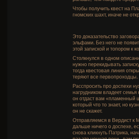
Чтобы получить квест на Пл
гномских шахт, иначе не отк
Это доказательство заговор
эльфами. Без него не появит
этой запиской и топором к 
Столкнулся в одном описании
нужно перекидывать записку
тогда квестовая линия откры
теряют все первопроходцы.
Расспросить про доспехи нуж
нагрудником владеет семья к
он отдаст вам «пламенный ш
который что то знает, но ку
он не скажет.
Отправляемся в Вердист к Ма
дальше ничего о доспехе, ес
снова кликнуть Патрика, нач
раз это ценная вещь, вам п