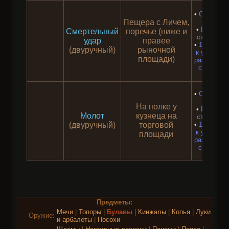
•
Отверсти
Пещера с Личем,
0-5
•
Бонусы 
Смертельный
поречье (ниже и
статам 1-
удар
правее
•
1-3 уровн
(двуручный)
рыночной
к урону 1-
площади)
различным
стихиями
•
Отверсти
0-5
На полке у
•
Бонусы 
Молот
кузнеца на
статам 1-
(двуручный)
торговой
•
1-3 уровн
к урону 1-
площади
различным
стихиями
Предметы:
Мечи
|
Топоры
|
Булавы
|
Кинжалы
|
Копья
|
Луки
Оружие:
и арбалеты
|
Посохи