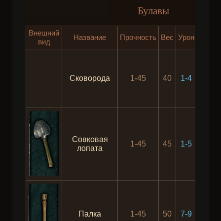
Булавы
Внешний
Скоро
Название
Прочность
Вес
Урон
вид
удар
Сковорода
1-45
40
1-4
10
Совковая
1-45
45
1-5
10
лопата
Палка
1-45
50
7-9
10