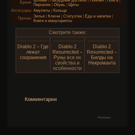
Шлемы
|
Нагрудные доспехи
|
Поножи
|
Пояса
|
Броня:
Перчатки
|
Обувь
|
Щиты
Аксесуары:
Амулеты
|
Кольца
Зелья
|
Ключи
|
Статуэтки
|
Еда и напитки
|
Прочее:
Книги и манускрипты
Смотрите также:
Diablo 2 – Где
Diablo 2
Diablo 2
лежат
Resurrected –
Resurrected –
сохранения
Руны
все их
Билды на
свойства и
Некроманта
особенности
Комментарии
Реклама: