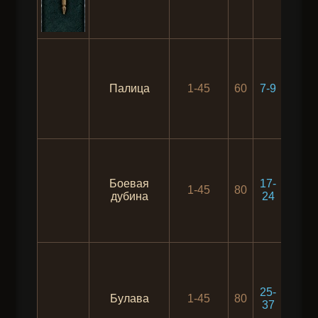
Палица
1-45
60
7-9
10
Боевая
17-
1-45
80
10
дубина
24
25-
Булава
1-45
80
10
37