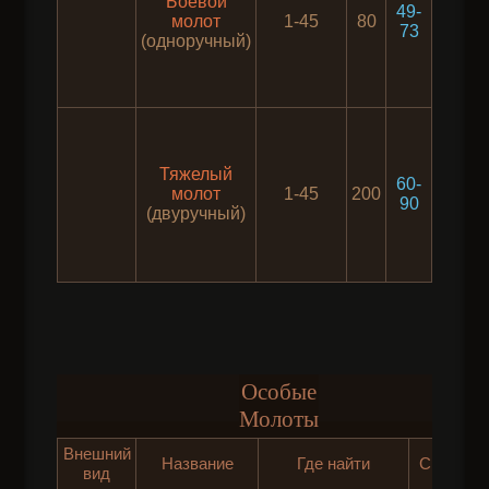
Боевой
49-
молот
1-45
80
20
73
(одноручный)
Тяжелый
60-
молот
1-45
200
20
90
(двуручный)
Особые
Молоты
Внешний
Название
Где найти
Свойств
вид