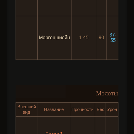
37-
Моргеншиейн
1-45
90
10
55
Молоты
Внешний
Скоро
Название
Прочность
Вес
Урон
вид
удар