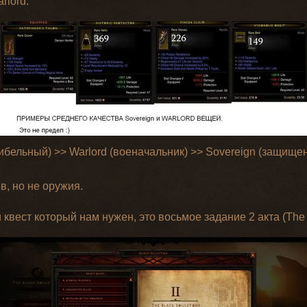
rlord:
ельный) >> Warlord (военачальник) >> Sovereign (защищенн
в, но не оружия.
вест который нам нужен, это восьмое задание 2 акта (The b