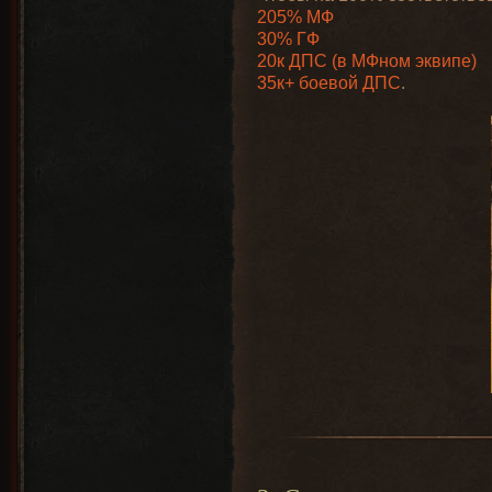
205% МФ
30% ГФ
20к ДПС (в МФном эквипе)
35к+ боевой ДПС
.