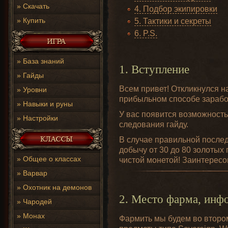
»
Скачать
4. Подбор экипировки
»
Купить
5. Тактики и секреты
6. P.S.
»
База знаний
1. Вступление
»
Гайды
Всем привет! Откликнулся н
»
Уровни
прибыльном способе зарабо
»
Навыки и руны
У вас появится возможность
»
Настройки
следования гайду.
В случае правильной послед
добычу от 30 до 80 золотых п
»
Общее о классах
чистой монетой! Заинтерес
»
Варвар
»
Охотник на демонов
2. Место фарма, инф
»
Чародей
»
Монах
Фармить мы будем во втором