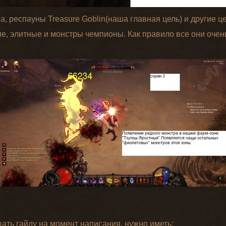
, респауны Treasure Goblin(наша главная цель) и другие 
ие, элитные и монстры чемпионы. Как правило все они очен
ать гайду на момент написания, нужно иметь: