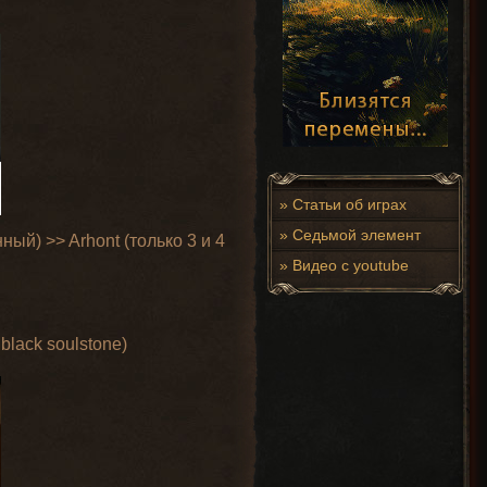
»
Статьи об играх
»
Седьмой элемент
ый) >> Arhont (только 3 и 4
»
Видео с youtube
lack soulstone)