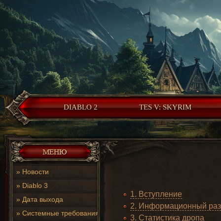
DIABLO 2
TES V: SKYRIM
»
Новости
»
Diablo 3
1. Вступление
»
Дата выхода
2. Информационный раз
»
Системные требования
3. Статистика дропа