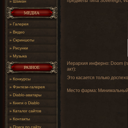
предметы типа Sovereign, Wa
»
Шаман
»
Галерея
»
Видео
»
Скриншоты
»
Рисунки
»
Музыка
Иерархия инферно: Doom (гиб
акт):
Это касается только доспехо
»
Конкурсы
»
Фэнтези-галерея
Место фарма: Минимальный к
»
Diablo-аватары
»
Книги о Diablo
»
Каталог сайтов
»
Контакты
»
Поиск по сайту