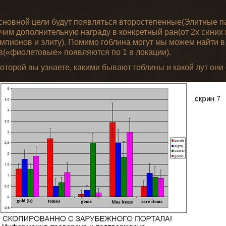
сновной цели будут появляться второстепенные(Элитные па
чим дополнительную награду в конкретный ран(от 2х синих
чемпионов и элиту). Помимо гоблина могут мы можем найти в
в(«фиолетовые» появляются по 1 в локации).
оторой вы узнаете, какими бывают гоблины и какой лут они