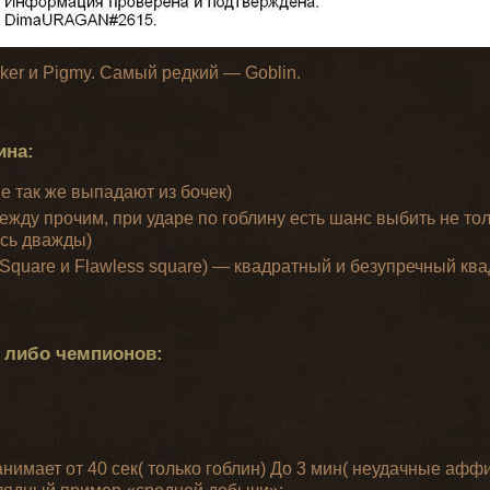
er и Pigmy. Самый редкий — Goblin.
ина:
е так же выпадают из бочек)
ежду прочим, при ударе по гоблину есть шанс выбить не тол
ось дважды)
(Square и Flawless square) — квадратный и безупречный кв
а либо чемпионов:
анимает от 40 сек( только гоблин) До 3 мин( неудачные аф