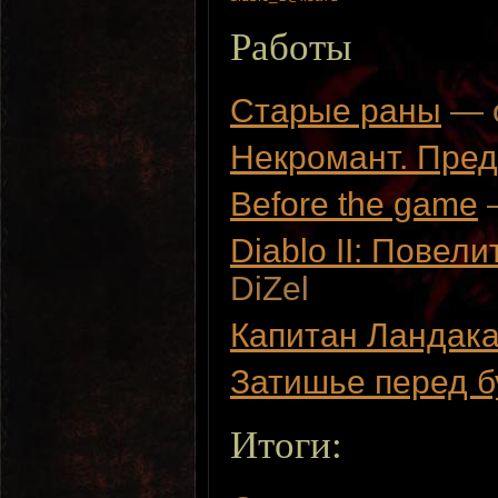
Работы
Старые раны
— о
Некромант. Пре
Before the game
—
Diablo II: Повел
DiZel
Капитан Ландак
Затишье перед б
Итоги: