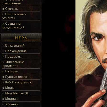
требования
»
Скачать
»
Программы и
утилиты
»
Создание
модификаций
»
База знаний
»
Прохождение
»
Предметы
»
Уникальные
предметы
»
Наборы
»
Рунные слова
»
Куб Хорадримов
»
Моды
»
Мод Median XL
»
Моддинг
»
Хроники