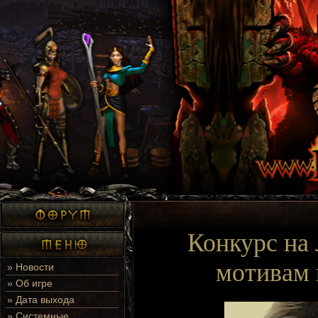
Конкурс на 
мотивам 
»
Новости
»
Об игре
»
Дата выхода
»
Системные