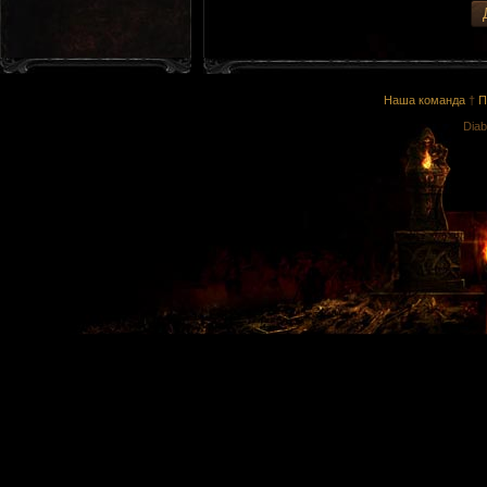
Наша команда
†
П
Diab