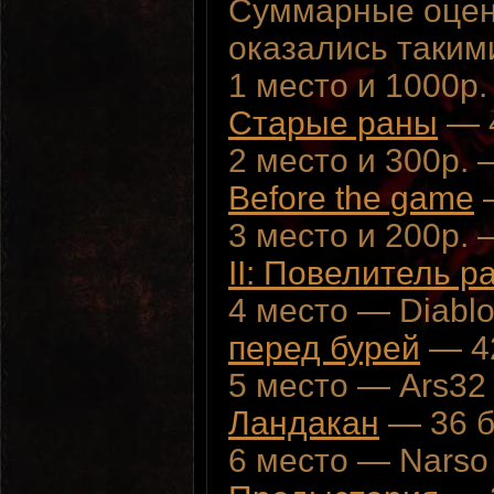
Суммарные оцен
оказались таким
1 место и 1000р.
Старые раны
— 
2 место и 300р. 
Before the game
—
3 место и 200р. 
II: Повелитель 
4 место — Diabl
перед бурей
— 4
5 место — Ars32
Ландакан
— 36 б
6 место — Narso