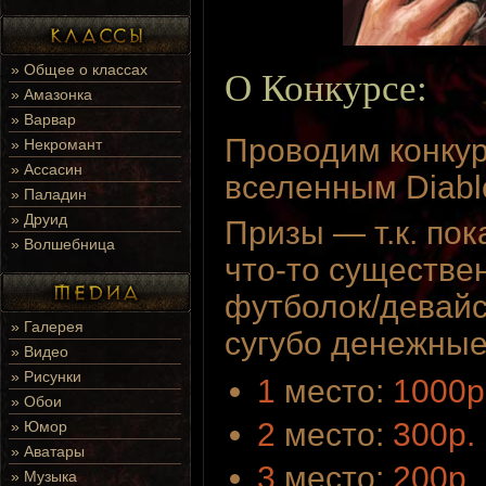
»
Общее о классах
О Конкурсе:
»
Амазонка
»
Варвар
Проводим конкур
»
Некромант
»
Ассасин
вселенным Diabl
»
Паладин
»
Друид
Призы — т.к. по
»
Волшебница
что-то существен
футболок/девайс
»
Галерея
сугубо денежные
»
Видео
»
Рисунки
1
место:
1000р
»
Обои
2
место:
300р.
»
Юмор
»
Аватары
3
место:
200р.
»
Музыка