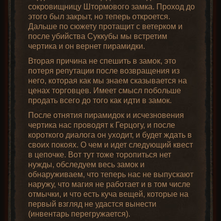
сокровищницу Штормового замка. Проход до
этого был закрыт, но теперь откроется.
Дальше по сюжету протащит с ветерком и
после убийства Суккубы мы встретим
чертика и он вернет пирамидки.
Вторая причина не спешить в замок, это
потеря репутации после возвращения из
него, которая как мы знаем сказывается на
ценах торговцев. Имеет смысл побольше
продать всего до того как идти в замок.
После отнятия пирамидок и исчезновения
чертика нас проводят к Герцогу, и после
короткого диалога он уходит, и будет ждать в
своих покоях. О чем и идет следующий квест
в цепочке. Вот тут тоже торопиться нет
нужды, обследуем весь замок и
обнаруживаем, что теперь нас не выпускают
наружу, что магия не работает и в том числе
отмычки, и что есть куча вещей, которые на
первый взгляд не удастся вынести
(инвентарь перегружается).