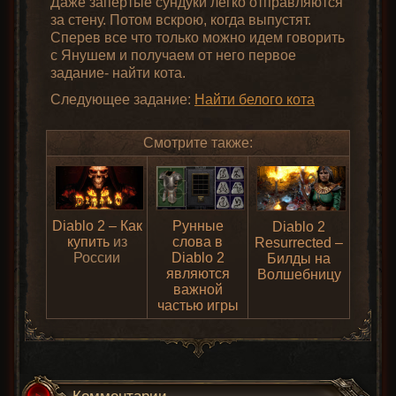
Даже запертые сундуки легко отправляются
за стену. Потом вскрою, когда выпустят.
Сперев все что только можно идем говорить
с Янушем и получаем от него первое
задание- найти кота.
Следующее задание:
Найти белого кота
Смотрите также:
Diablo 2 – Как
Рунные
Diablo 2
купить
из
слова в
Resurrected –
России
Diablo 2
Билды на
являются
Волшебницу
важной
частью игры