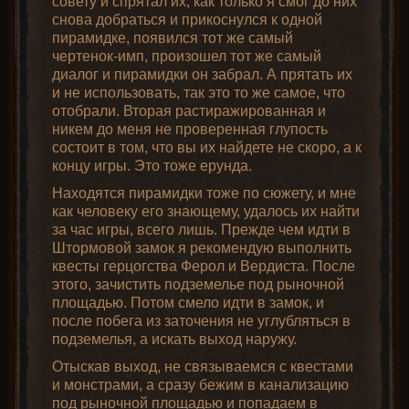
совету и спрятал их, как только я смог до них
снова добраться и прикоснулся к одной
пирамидке, появился тот же самый
чертенок-имп, произошел тот же самый
диалог и пирамидки он забрал. А прятать их
и не использовать, так это то же самое, что
отобрали. Вторая растиражированная и
никем до меня не проверенная глупость
состоит в том, что вы их найдете не скоро, а к
концу игры. Это тоже ерунда.
Находятся пирамидки тоже по сюжету, и мне
как человеку его знающему, удалось их найти
за час игры, всего лишь. Прежде чем идти в
Штормовой замок я рекомендую выполнить
квесты герцогства Ферол и Вердиста. После
этого, зачистить подземелье под рыночной
площадью. Потом смело идти в замок, и
после побега из заточения не углубляться в
подземелья, а искать выход наружу.
Отыскав выход, не связываемся с квестами
и монстрами, а сразу бежим в канализацию
под рыночной площадью и попадаем в