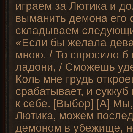
играем за Лютика и д
выманить демона его 
складываем следующи
«Если бы желала дева
мною, / То спросило б
ладони, / Сможешь уде
Коль мне грудь откро
срабатывает, и суккуб
к себе. [Выбор] [A] Мы
Лютика, можем послед
демоном в убежище, н