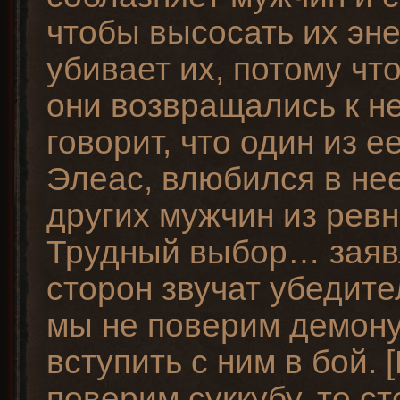
чтобы высосать их эне
убивает их, потому что
они возвращались к н
говорит, что один из е
Элеас, влюбился в нее
других мужчин из ревн
Трудный выбор… заяв
сторон звучат убедите
мы не поверим демону
вступить с ним в бой. 
поверим суккубу, то с