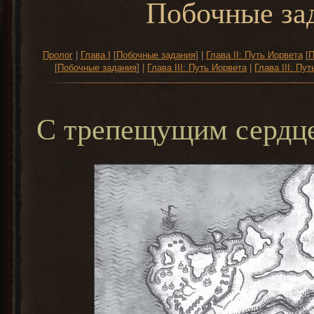
Побочные за
Пролог
|
Глава I
[
Побочные задания
] |
Глава II: Путь Иорвета
[
П
[
Побочные задания
] |
Глава III: Путь Иорвета
|
Глава III: Пу
С трепещущим сердц