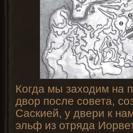
Когда мы заходим на 
двор после совета, со
Саскией, у двери к на
эльф из отряда Иорве