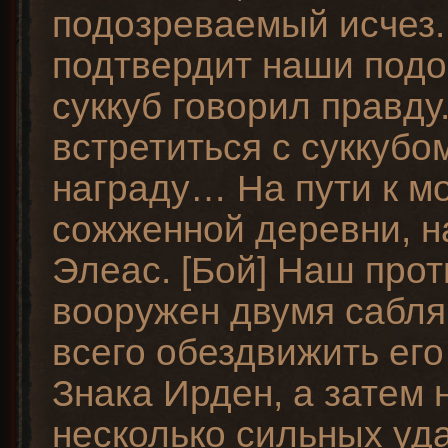
подозреваемый исчез.
подтвердит наши подо
суккуб говорил правду
встретиться с суккубо
награду… На пути к мо
сожженной деревни, н
Элеас. [Бой] Наш прот
вооружен двумя сабл
всего обездвижить ег
Знака Ирден, а затем 
несколько сильных уда