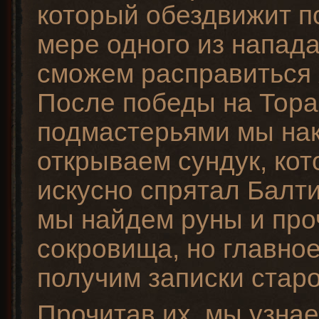
который обездвижит п
мере одного из напад
сможем расправиться 
После победы на Тора
подмастерьями мы нак
открываем сундук, кот
искусно спрятал Балт
мы найдем руны и про
сокровища, но главно
получим записки старо
Прочитав их, мы узнае