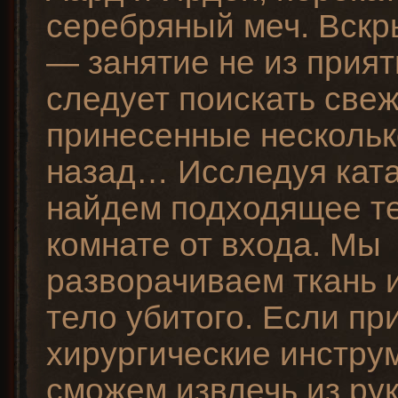
серебряный меч. Вскр
— занятие не из при
следует поискать свеж
принесенные нескольк
назад… Исследуя кат
найдем подходящее те
комнате от входа. Мы
разворачиваем ткань 
тело убитого. Если при
хирургические инстру
сможем извлечь из ру