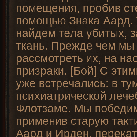
помещения, пробив ст
помощью Знака Аард.
найдем тела убитых, 
ткань. Прежде чем мы
рассмотреть их, на на
призраки. [Бой] С эти
уже встречались: в ту
психиатрической лече
Флотзаме. Мы победим
применив старую такти
Аард и Ирден, перека