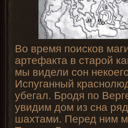
Во время поисков маг
артефакта в старой к
мы видели сон некоег
Испуганный краснолюд
убегал. Бродя по Верг
увидим дом из сна ря
шахтами. Перед ним м