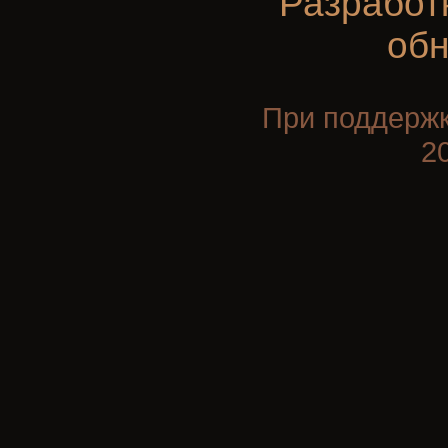
Разработ
об
При поддерж
2