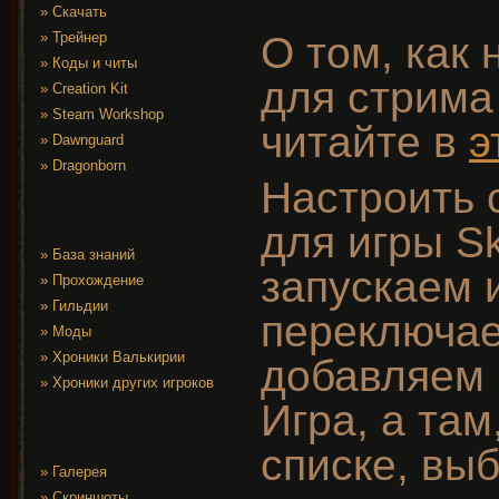
»
Скачать
»
Трейнер
О том, как
»
Коды и читы
для стрима 
»
Creation Kit
»
Steam Workshop
читайте в
э
»
Dawnguard
»
Dragonborn
Настроить 
для игры Sk
»
База знаний
запускаем и
»
Прохождение
»
Гильдии
переключае
»
Моды
»
Хроники Валькирии
добавляем 
»
Хроники других игроков
Игра, а та
списке, вы
»
Галерея
»
Скриншоты