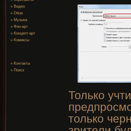
»
Видео
»
Обои
»
Музыка
»
Фан-арт
»
Концепт-арт
»
Комиксы
»
Контакты
»
Поиск
Только учти
предпросмо
только черн
зрители бу