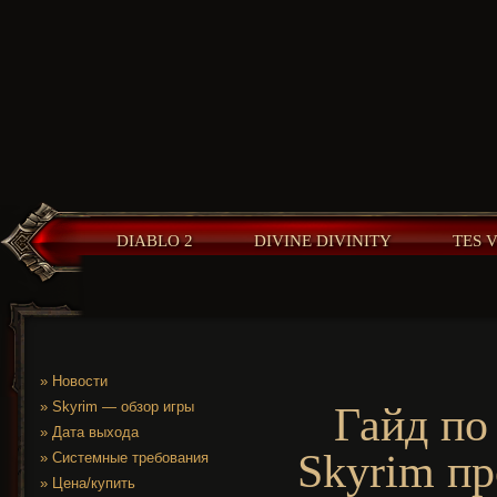
DIABLO 2
DIVINE DIVINITY
TES 
»
Новости
»
Skyrim — обзор игры
Гайд по
»
Дата выхода
Skyrim п
»
Системные требования
»
Цена/купить