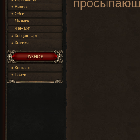
просыпающе
»
Видео
»
Обои
»
Музыка
»
Фан-арт
»
Концепт-арт
»
Комиксы
»
Контакты
»
Поиск