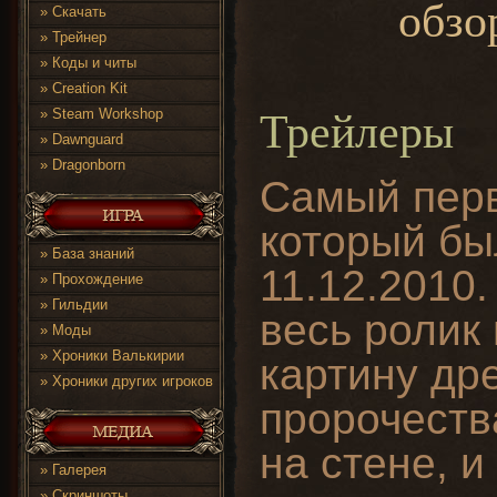
обзо
»
Скачать
»
Трейнер
»
Коды и читы
»
Creation Kit
»
Steam Workshop
Трейлеры
»
Dawnguard
»
Dragonborn
Самый перв
который бы
»
База знаний
11.12.2010.
»
Прохождение
»
Гильдии
весь ролик
»
Моды
»
Хроники Валькирии
картину др
»
Хроники других игроков
пророчеств
на стене, и
»
Галерея
»
Скриншоты