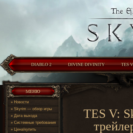
DIABLO 2
DIVINE DIVINITY
TES 
»
Новости
»
Skyrim — обзор игры
TES V: S
»
Дата выхода
трейле
»
Системные требования
»
Цена/купить