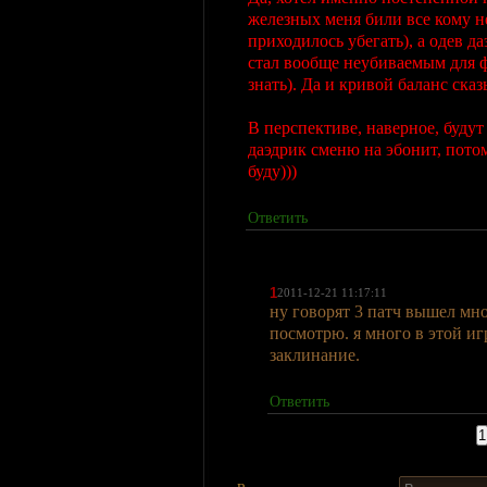
железных меня били все кому н
приходилось убегать), а одев да
стал вообще неубиваемым для ф
знать). Да и кривой баланс сказ
В перспективе, наверное, будут
даэдрик сменю на эбонит, потом
буду)))
Ответить
1
2011-12-21 11:17:11
ну говорят 3 патч вышел мн
посмотрю. я много в этой и
заклинание.
Ответить
Страницы:
1