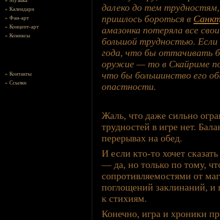
»
Музыка
далеко до тем трудностям,
»
Календари
пришлось бороться в
Санкт
»
Фан-арт
»
Концепт-арт
амазонка потеряла все свои
»
Комиксы
большой трудностью. Если 
года, что бы оттачивать б
оружие — то в Скайриме пот
что бы большинство его об
»
Контакты
»
Ссылки
опастности.
Жаль, что даже сильно ог
трудностей в игре нет. Бал
перерывах на обед.
И если кто-то хочет сказать
— да, но только по тому, ч
сопротивляемостями от маг
поглощений заклинаний, и 
к стихиям.
Конечно, игра и хроники п