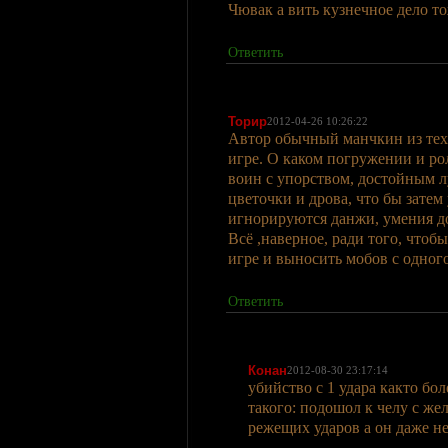
Чювак а вить кузнечное дело т
Ответить
Торир
2012-04-26 10:26:22
Автор обычный манчкин из тех 
игре. О каком погружении и ро
воин с упорством, достойным 
цветочки и дрова, что бы затем
игнорируются данжи, умения д
Всё ,наверное, ради того, что
игре и выносить мобов с одного
Ответить
Конан
2012-08-30 23:17:14
убийство с 1 удара както бо
такого: подошол к челу с ж
режещих ударов а он даже н