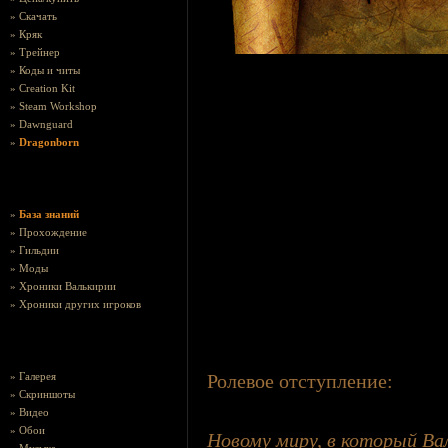
»
Скачать
»
Кряк
»
Трейнер
»
Коды и читы
»
Creation Kit
»
Steam Workshop
»
Dawnguard
»
Dragonborn
»
База знаний
»
Прохождение
»
Гильдии
»
Моды
»
Хроники Валькирии
»
Хроники других игроков
»
Галерея
Ролевое отступление:
»
Скриншоты
»
Видео
»
Обои
Новому миру, в который Вал