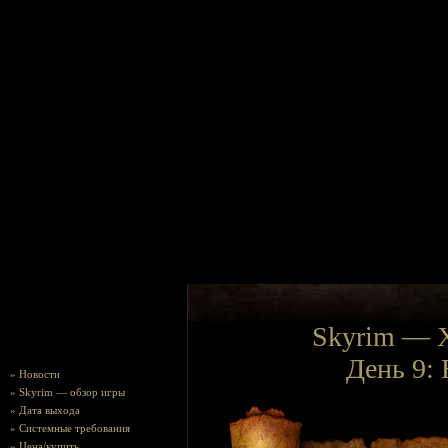
Skyrim — 
День 9:
»
Новости
»
Skyrim — обзор игры
»
Дата выхода
»
Системные требования
»
Цена/купить