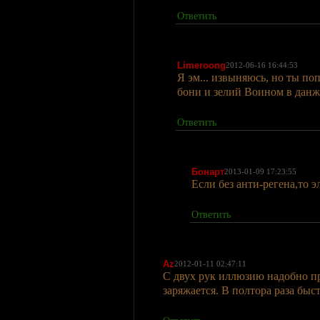
Ответить
Limeroong
2012-06-16 16:44:53
Я эм... извыняюсь, но ты по
бони и зелий Воином в данжи
Ответить
Бонарт
2013-01-09 17:23:55
Если без анти-регена,то 
Ответить
Az
2012-01-11 02:47:11
С двух рук иллюзию надобно пр
заряжается. В полтора раза быст