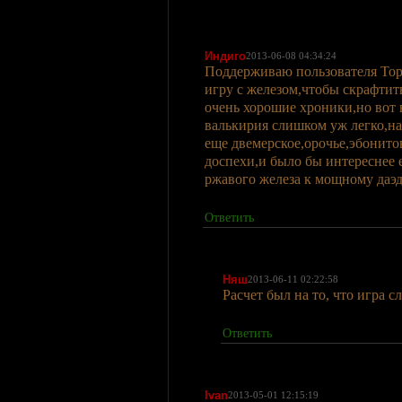
Индиго
2013-06-08 04:34:24
Поддерживаю пользователя Тори
игру с железом,чтобы скрафтит
очень хорошие хроники,но вот в
валькирия слишком уж легко,на
еще двемерское,орочье,эбонито
доспехи,и было бы интереснее 
ржавого железа к мощному даэд
Ответить
Няш
2013-06-11 02:22:58
Расчет был на то, что игра с
Ответить
Ivan
2013-05-01 12:15:19