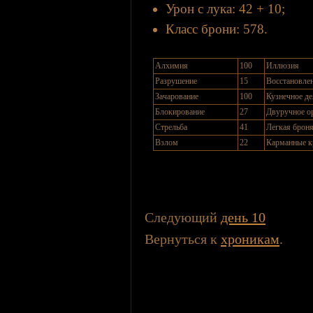
Урон с лука: 42 + 10;
Класс брони: 578.
Алхимия
100
Иллюзия
Разрушение
15
Восстановле
Зачарование
100
Кузнечное д
Блокирование
27
Двуручное о
Стрельба
41
Легкая брон
Взлом
22
Карманные 
Следующий
день 10
Вернуться к
хроникам
.