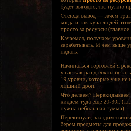
будет выгодно, т.к. нужно п
Отсюда вывод — зачем трати
когда и так куча людей эти
просто за ресурсы (главное 
Качаемся, получаем уровень
зарабатывать. И чем выше у
падать.
Начинаться торговлей я рек
у вас как раз должны остат
19 уровни, которые уже не 
лишний дроп.
Что делаем? Перекидываем 
кидаем туда еще 20-30к (т.к
нужна небольшая сумма).
Перекинули, заходим твинк
берем предметы для продаж
аукциону, и начинаем с вып