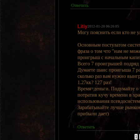
Ответить
Litiy
2012-01-20 06:26:05
Могу пояснить если кто не у
Основным постулатом систем
фраза о том что "нам не може
проигрыш с начальным капи
Всего 7 проигрышей подряд 
Думаете шанс проигыша 7 ра
сколько раз вам нужно выигр
1.27кк? 127 раз!
Время=деньги. Подумайте о т
потратив кучу времени в хр
использования псевдосисте
Зарабатывайте лучше рынком 
прибыли дает)
Ответить
Страницы:
1