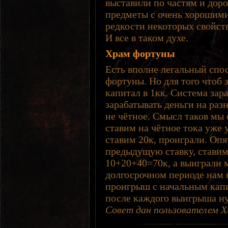
выставили по частям и дор
предметы с очень хорошим
редкости некоторых свойст
И все в таком духе.
Храм фортуны
Есть вполне легальный спо
фортуны. Но для того чтоб 
капитал в 1кк. Система зар
зарабатывать деньги на разн
не чётное. Смысл таков мы 
ставим на чётное тока уже 
ставим 20к, проиграли. Опя
предыдущую ставку, ставим
10+20+40=70к, а выиграли м
долгосрочном периоде нам н
проигрыш с начальным капи
после каждого выигрыша ну
Совет дан пользователем 