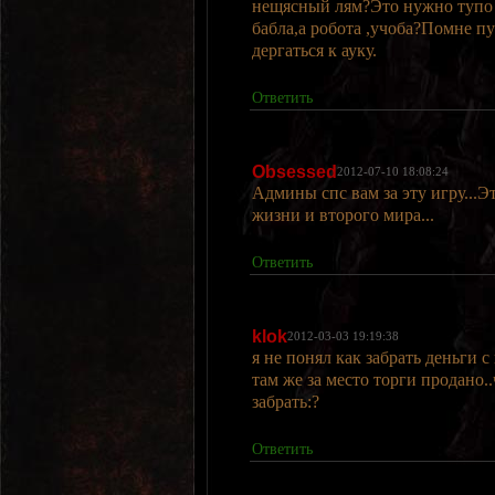
нещясный лям?Это нужно тупо с
бабла,а робота ,учоба?Помне пу
дергаться к ауку.
Ответить
Obsessed
2012-07-10 18:08:24
Админы спс вам за эту игру...Э
жизни и второго мира...
Ответить
klok
2012-03-03 19:19:38
я не понял как забрать деньги 
там же за место торги продано.
забрать:?
Ответить