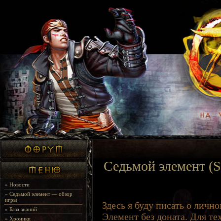
Седьмой элемент (S
»
Новости
»
Седьмой элемент — обзор
игры
Здесь я буду писать о личн
»
База знаний
Элемент без доната. Для те
»
Хроники