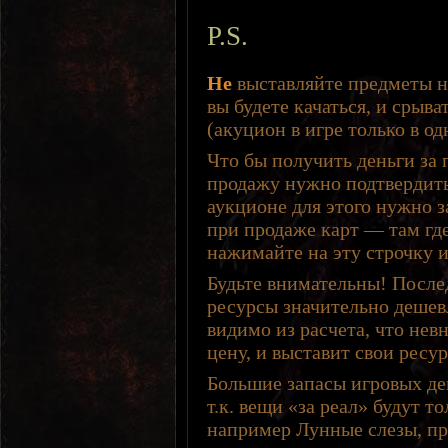
P.S.
Не
выставляйте предметы н
вы будете качаться, и срыва
(акуцион в игре только в од
Что бы получить деньги за
продажу нужно подтвердить
аукционе для этого нужно з
при продаже карт — там гд
нажимайте на эту строчку и
Будьте внимательны! После
ресурсы значительно дешев
видимо из расчета, что не
цену, и выставит свои ресу
Большие запасы игровых де
т.к. вещи «за реал» будут т
например Лунные слезы, пре