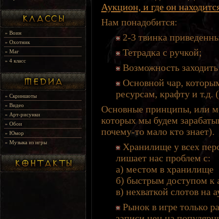
Аукцион, и где он находитс
Нам понадобится:
»
Воин
2-3 твинка приведенны
»
Охотник
Тетрадка с ручкой;
»
Маг
»
4 класс
Возможность заходить в
Основной чар, которы
ресурсам, крафту и т.д.
»
Скриншоты
»
Видео
Основные принципы, или м
»
Арт-рисунки
которых мы будем зарабатыв
»
Обои
почему-то мало кто знает).
»
Юмор
»
Музыка из игры
Хранилище у всех перс
лишает нас проблем с:
а) местом в хранилище
б) быстрым доступом к
в) нехваткой слотов на 
Рынок в игре только ра
записи цен на популярны