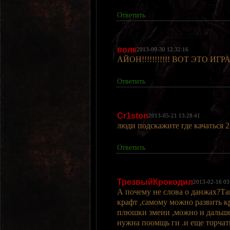
Ответить
волк
2013-09-30 12:32:16
АЙОН!!!!!!!!!!! ВОТ ЭТО ИГ
Ответить
Cr1ston
2013-05-21 13:28:41
люди подскажите где качаться 2
Ответить
ТрезвыйКрокодил
2013-02-16 03
А почему не слова о данжах?Та
крафт ,самому можно развить к
плюшки змеии ,можно и дальше
нужна поомщь ги .и еще торчать