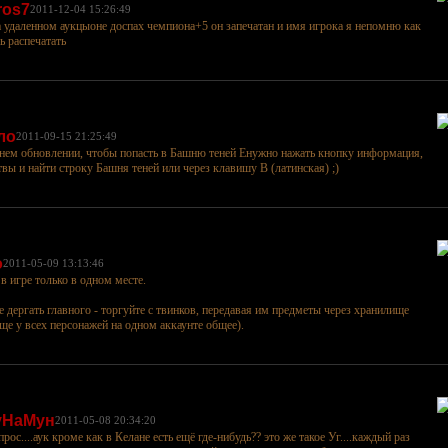
ros7
2011-12-04 15:26:49
а удаленном аукцыоне доспах чемпиона+5 он запечатан и имя игрока я непомню как
рь распечатать
ло
2011-09-15 21:25:49
нем обновлении, чтобы попасть в Башню теней Енужно нажать кнопку информация,
твы и найти строку Башня теней или через клавишу B (латинская) ;)
o
2011-05-09 13:13:46
в игре только в одном месте.
е дергать главного - торгуйте с твинков, передавая им предметы через хранилище
ще у всех персонажей на одном аккаунте общее).
уНаМун
2011-05-08 20:34:20
прос....аук кроме как в Келане есть ещё где-нибудь?? это же такое Уг....каждый раз