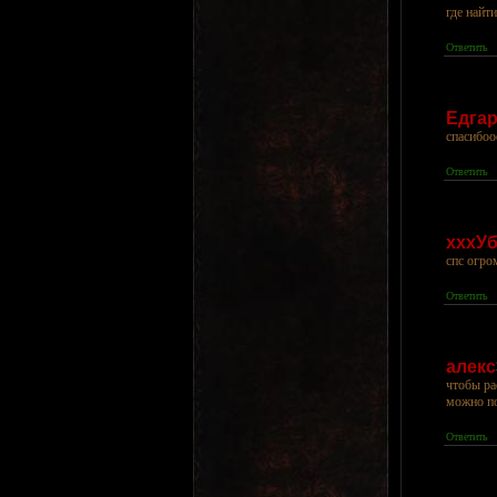
где найт
Ответить
Едга
спасибоо
Ответить
хххУ
спс огро
Ответить
алекс
чтобы ра
можно по
Ответить