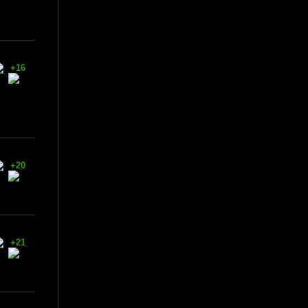
+16
+20
+21