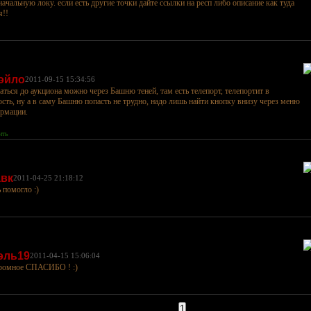
 начальную локу. если есть другие точки дайте ссылки на респ либо описание как туда
я!!
эйло
2011-09-15 15:34:56
аться до аукциона можно через Башню теней, там есть телепорт, телепортит в
ость, ну а в саму Башню попасть не трудно, надо лишь найти кнопку внизу через меню
рмации.
ить
авк
2011-04-25 21:18:12
ь помогло :)
эль19
2011-04-15 15:06:04
громное СПАСИБО ! :)
Страницы:
1