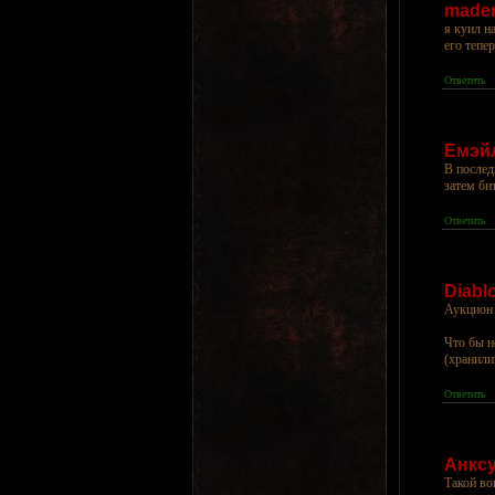
made
я куил н
его тепе
Ответить
Емэй
В послед
затем би
Ответить
Diabl
Аукцион 
Что бы н
(хранили
Ответить
Анкс
Такой во