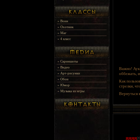
»
Воин
»
Охотник
»
Маг
»
4 класс
»
Скриншоты
»
Видео
Важно! Аук
»
Арт-рисунки
оббежать, и
»
Обои
Как пользо
»
Юмор
стрелки, ч
»
Музыка из игры
Вернуться 
яяяя
2