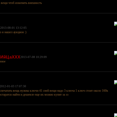
и вещи чтоб изменить внешность
р
2013-08-01 13:12:05
о я нашел аукцион :)
бИйЦаХХХ
2013-07-08 10:29:09
мное
2012-01-03 17:07:30
спечатать вещь нужны ключи 41 сней вещи надо 3 ключа 1 ключ стоит около 160к
старатся найти и дешевле еще их можно купит за зз