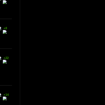
+8
+22
+14