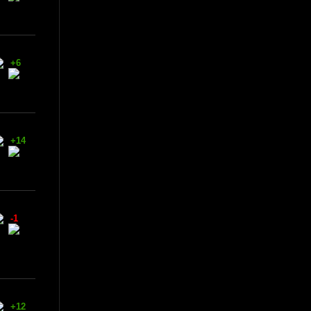
+6
+14
-1
+12