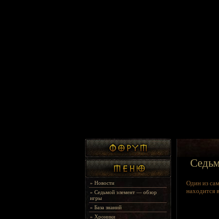
Седьм
Один из са
»
Новости
находится в
»
Седьмой элемент — обзор
игры
»
База знаний
»
Хроники