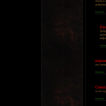
летать в
добратьс
Ответить
Ем
Добр
креп
инфо
Ответ
варх
спс очен
Ответить
Сама
за ето о
Ответить