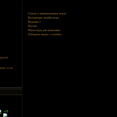
Статьи о компьютерных играх
Бесплатные онлайн игры
Ведьмак 2
Skyrim
Флеш игры для мальчиков
Отборное видео с youtube
дался
изу есть
+9