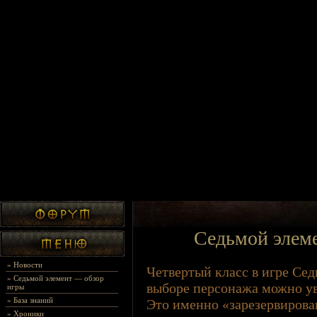
Седьмой элем
»
Новости
Четвертый класс в игре Сед
»
Седьмой элемент — обзор
выборе персонажа можно уви
игры
»
База знаний
Это именно «зарезервирова
»
Хроники