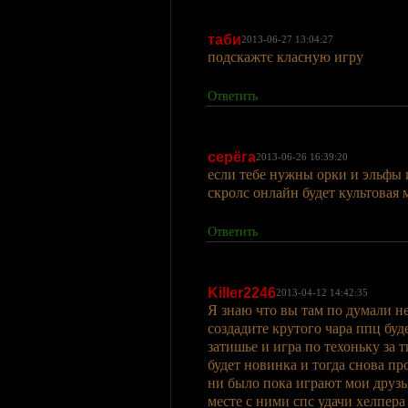
таби
2013-06-27 13:04:27
подскажтє класную игру
Ответить
серёга
2013-06-26 16:39:20
если тебе нужны орки и эльфы 
скролс онлайн будет культовая
Ответить
Killer2246
2013-04-12 14:42:35
Я знаю что вы там по думали не
создадите крутого чара ппц буд
затишье и игра по техоньку за 
будет новинка и тогда снова про
ни было пока играют мои друзья
месте с ними спс удачи хелпера