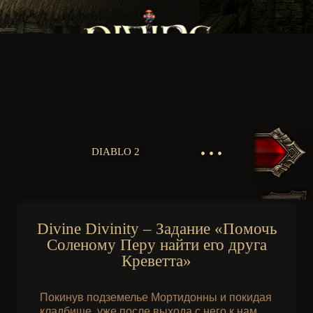
• • •
DIABLO 2
Divine Divinity – Задание «Помочь
Соленому Перу найти его друга
Креветта»
Покинув подземелье Мортидонны и покидая
кладбище, уже после выхода с него к нам