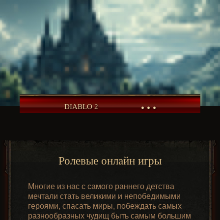
• • •
DIABLO 2
Ролевые онлайн игры
Многие из нас с самого раннего детства
мечтали стать великими и непобедимыми
героями, спасать миры, побеждать самых
разнообразных чудищ быть самым большим