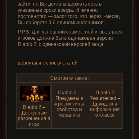
зайти, но Вы должны держать сеть в
указанные сроки всегда. И именно
постоянство — залог того, что через ~месяц
Вы соберете 3-6 единомышленников.
P.P.S. Для успешной совместной игры, у всех
игроков должна быть одинаковая версия
Diablo 2, с одинаковой версией мода.
вернуться к списку статей
Смотрите также:
Diablo 2 –
Diablo 2
Предметы
в
Resurrected –
игре, их типы,
Друид
: вся
Diablo 2 –
свойства и
информация
Доступные
механики
о классе
разрешения в
игре