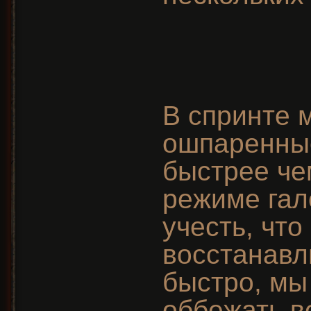
В спринте 
ошпаренны
быстрее че
режиме гал
учесть, чт
восстанавл
быстро, мы
оббежать в