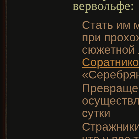
вервольфе:
Стать им 
при прохо
сюжетной 
Соратнико
«Серебрян
Превращен
осуществл
сутки
Стражники