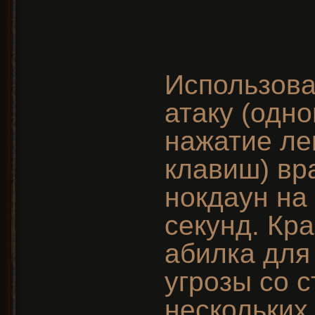
Использова
атаку (одн
нажатие ле
клавиш) вра
нокдаун на
секунд. Кр
абилка для
угрозы со 
нескольких