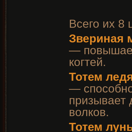
Всего их 8 
Звериная 
— повышает
когтей.
Тотем лед
— способно
призывает 
волков.
Тотем лун