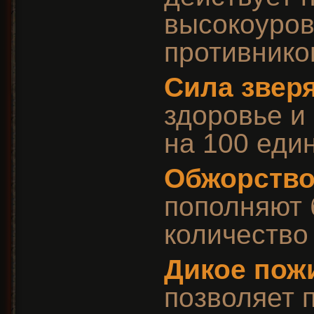
высокоуро
противнико
Сила звер
здоровье и
на 100 еди
Обжорств
пополняют
количество
Дикое пож
позволяет 