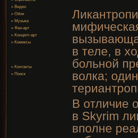
»
Видео
Ликантроп
»
Обои
»
Музыка
мифическая
»
Фан-арт
вызывающа
»
Концепт-арт
»
Комиксы
в теле, в х
больной пр
»
Контакты
волка; оди
»
Поиск
териантроп
В отличие 
в Skyrim л
вполне реа