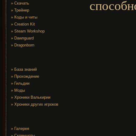
способн
»
Скачать
»
Трейнер
»
Коды и читы
»
Creation Kit
»
Steam Workshop
»
Dawnguard
»
Dragonborn
»
База знаний
»
Прохождение
»
Гильдии
»
Моды
»
Хроники Валькирии
»
Хроники других игроков
»
Галерея
»
Скриншоты