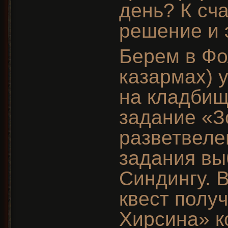
день? К сч
решение и 
Берем в Фо
казармах) 
на кладбищ
задание «З
разветвеле
задания в
Синдингу. В
квест полу
Хирсина» к