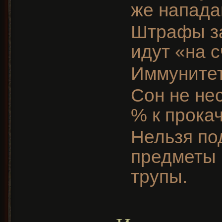
же напада
Штрафы за
идут «на с
Иммунитет
Сон не нес
% к прокач
Нельзя по
предметы 
трупы.