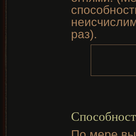
способност
неисчислим
раз).
Способнос
По мере в