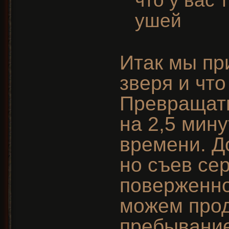
что у вас 
ушей
Итак мы п
зверя и чт
Превращать
на 2,5 мин
времени. Д
но съев се
поверженно
можем про
пребывани