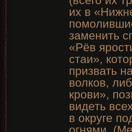
(всего их т
их в «Нижн
помоливши
заменить с
«Рёв ярост
стаи», кото
призвать н
волков, ли
крови», по
видеть все
в округе п
огнями. (М