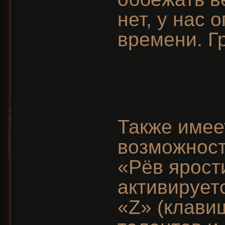
нет, у нас 
времени. Г
Также имее
возможност
«Рёв ярост
активирует
«Z» (клави