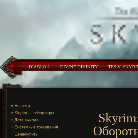
DIABLO 2
DIVINE DIVINITY
TES V: SKYR
»
Новости
»
Skyrim — обзор игры
Skyrim
»
Дата выхода
Оборотн
»
Системные требования
»
Цена/купить