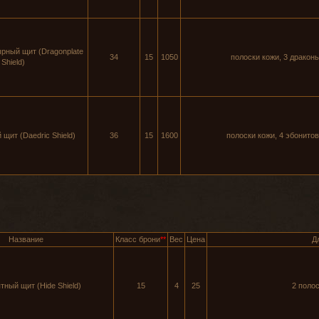
рный щит (Dragonplate
34
15
1050
полоски кожи, 3 дракон
Shield)
щит (Daedric Shield)
36
15
1600
полоски кожи, 4 эбонито
Название
Класс брони
**
Вес
Цена
Д
ный щит (Hide Shield)
15
4
25
2 полос