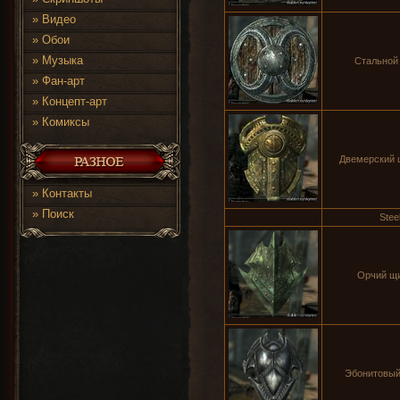
»
Видео
»
Обои
»
Музыка
Стальной щ
»
Фан-арт
»
Концепт-арт
»
Комиксы
Двемерский щ
»
Контакты
»
Поиск
Steel
Орчий щит
Эбонитовый 