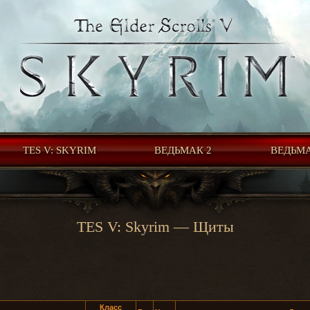
TES V: SKYRIM
ВЕДЬМАК 2
ВЕДЬМА
TES V: Skyrim — Щиты
Класс