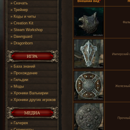
Внешний вид
*
Н
»
Скачать
»
Трейнер
»
Коды и читы
Фалм
»
Creation Kit
»
Steam Workshop
»
Dawnguard
»
Dragonborn
Имперский щи
»
База знаний
»
Прохождение
»
Гильдии
»
Моды
Железный 
»
Хроники Валькирии
»
Хроники других игроков
Прочный
»
Галерея
»
Скриншоты