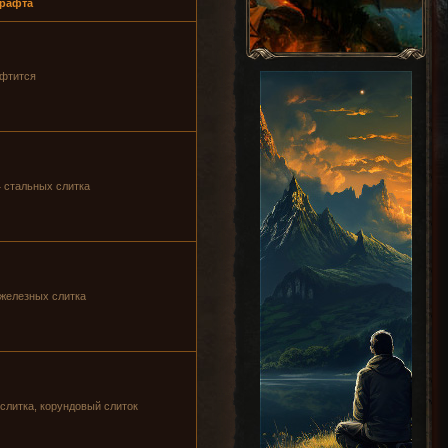
крафта
афтится
4 стальных слитка
 железных слитка
 слитка, корундовый слиток