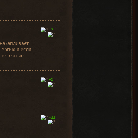
+7
 накапливает
нергию и если
сте взятые.
+5
+11