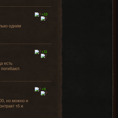
+10
лько одним
+11
а есть
 погибают.
+9
000, но можно и
нтракт тб и