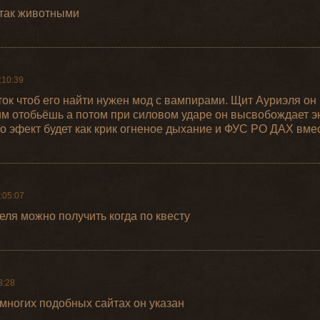
атак животными
:10:39
ток чтоб его найти нужен мод с вампирами. Щит Ауриэля он
 им отобьёшь а потом при силовом ударе он высвобождает э
о эфект будет как крик огненое дыхание и ФУС РО ДАХ вме
:05:07
еля можно получить когда по квесту
8:28
а многих подобных сайтах он указан