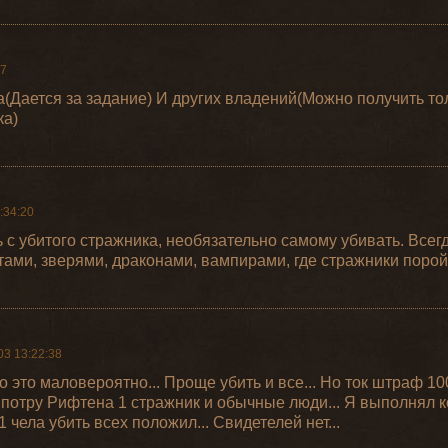
07
(Дается за задание) И других владений(Можно получить то
ка)
:34:20
 с убитого стражника, необязательно самому убивать. Всегд
тами, зверями, драконами, вампирами, где стражники порой
03 13:22:38
Но это маловероятно... Проще убить и все... Но ток штраф 1
потру Рифтена 1 стражник и обычные люди... Я выполнял ко
1 чела убить всех положил... Свидетелей нет...