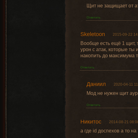
Щит не защищает от 
Ответить
Skeletoon
2015-09-22 14
Вообще есть ещё 1 щит, 
урон с атак, которые ты
накопить до максимума т
Ответить
Даниил
2020-04-11 11
Мод не нужен щит аур
Ответить
Никитос
2014-08-21 08:0
а где id доспехов а то н