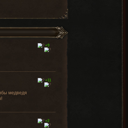
+9
+11
тябы медведя
о!
+2