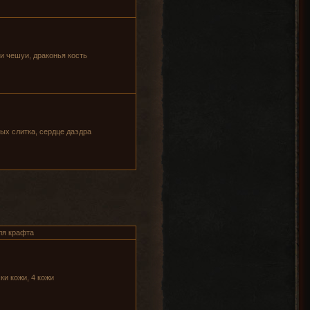
ьи чешуи, драконья кость
вых слитка, сердце даэдра
ля крафта
ки кожи, 4 кожи