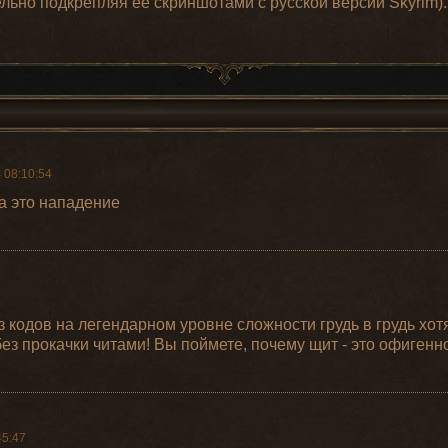
льно подкрепляя ее скриншотами с русской версии Skyrim).
 08:10:54
а это нападение
 кодов на легендарном уровне сложности грудь в грудь хо
без прокачки читами! Вы поймете, почему щит - это офигенн
45:47