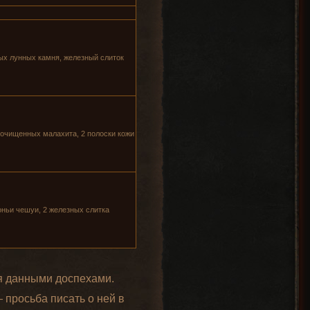
ых лунных камня, железный слиток
очищенных малахита, 2 полоски кожи
коньи чешуи, 2 железных слитка
ия данными доспехами.
 просьба писать о ней в