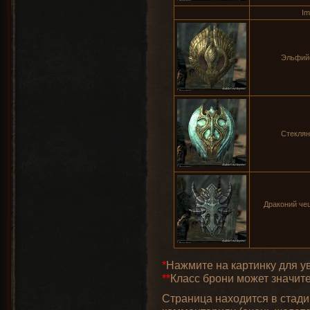
Im
Эльфийс
Стеклян
Драконий че
*
Нажмите на картинку для у
**
Класс брони может значит
Страница находится в стади