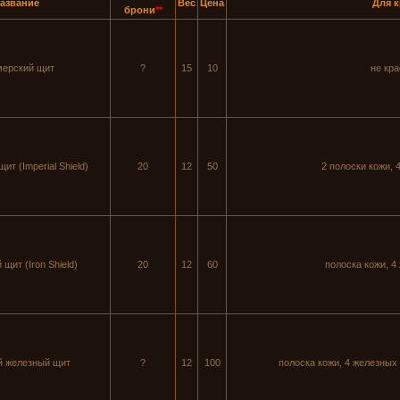
азвание
Вес
Цена
Для 
брони
**
ерский щит
?
15
10
не кр
т (Imperial Shield)
20
12
50
2 полоски кожи, 
щит (Iron Shield)
20
12
60
полоска кожи, 4
 железный щит
?
12
100
полоска кожи, 4 железных