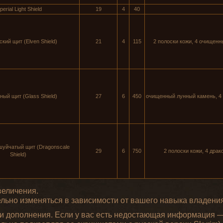
perial Light Shield
19
4
40
кий щит (Elven Shield)
21
4
115
2 полоски кожи, 4 очищенн
ный щит (Glass Shield)
27
6
450
очищенный лунный камень, 4 
шуйчатый щит (Dragonscale
29
6
750
2 полоски кожи, 4 дра
Shield)
величения.
ельно изменяться в зависимости от вашего навыка владен
и дополнения. Если у вас есть недостающая информация —