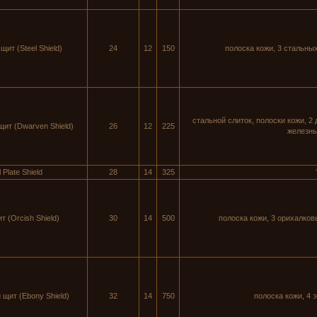
ит (Steel Shield)
24
12
150
полоска кожи, 3 стальны
стальной слиток, полоски кожи, 2
ит (Dwarven Shield)
26
12
225
железны
 Plate Shield
28
14
325
 (Orcish Shield)
30
14
500
полоска кожи, 3 орихалков
щит (Ebony Shield)
32
14
750
полоска кожи, 4 