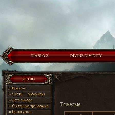
DIABLO 2
DIVINE DIVINITY
»
Новости
»
Skyrim — обзор игры
»
Дата выхода
Тяжелые
»
Системные требования
»
Цена/купить