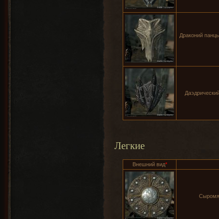
Драконий панцы
Даэдрический 
Легкие
Внешний вид
*
Сыромят