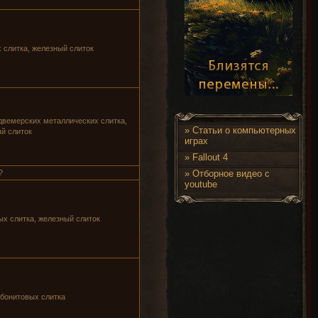
х слитка, железный слиток
 двемерских металлических слитка,
»
Статьи о компьютерных
й слиток
играх
»
Fallout 4
?
»
Отборное видео с
youtube
ых слитка, железный слиток
эбонитовых слитка