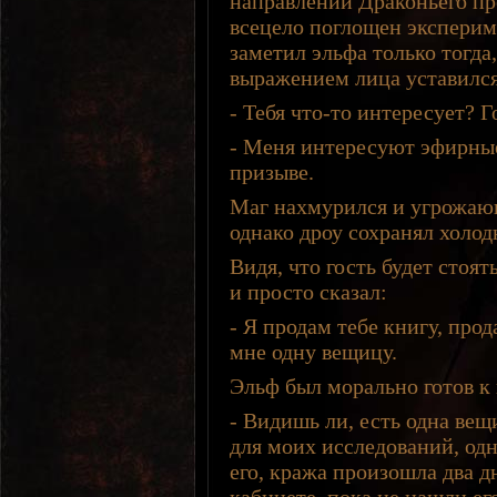
направлении Драконьего пре
всецело поглощен экспери
заметил эльфа только тогда,
выражением лица уставился 
- Тебя что-то интересует? 
- Меня интересуют эфирные 
призыве.
Маг нахмурился и угрожаю
однако дроу сохранял холод
Видя, что гость будет стоят
и просто сказал:
- Я продам тебе книгу, прод
мне одну вещицу.
Эльф был морально готов к
- Видишь ли, есть одна ве
для моих исследований, од
его, кража произошла два д