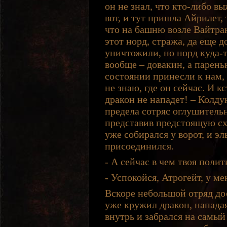
он не знал, что кто-либо вы
вот, и тут пришла Айрилет, 
что на башню возле Вайтран
этот норд, стража, да еще 
уничтожили, но норд куда-т
вообще – довакин, а парень
состоянии принесли к нам, 
не знаю, где он сейчас. И к
дракон не нападет! – Колду
предела сотряс оглушитель
представив предстоящую сх
уже собирался у ворот, и э
присоединился.
- А сейчас в чем твоя поли
- Успокойся, Атрогейт, у м
Вскоре небольшой отряд до
уже кружил дракон, напада
внутрь и забрался на самый