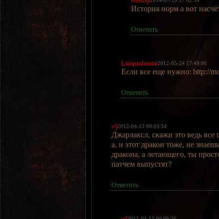
Kenny
2014-07-20 17:02:39
История норм а вот насчё
Ответить
Laiqualasse
2012-05-24 17:49:06
Если все еще нужно: http://m
Ответить
=)
2012-04-13 00:03:54
Джарлаксл, скажи это ведь все
а, и этот дракон тоже, не знаеш
дракона, а летающего, ты просто
патчем выпустят?
Ответить
=)
2012-04-13 00:06:26