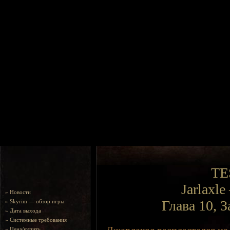
TE
Jarlaxl
»
Новости
Глава 10, 
»
Skyrim — обзор игры
»
Дата выхода
»
Системные требования
»
Цена/купить