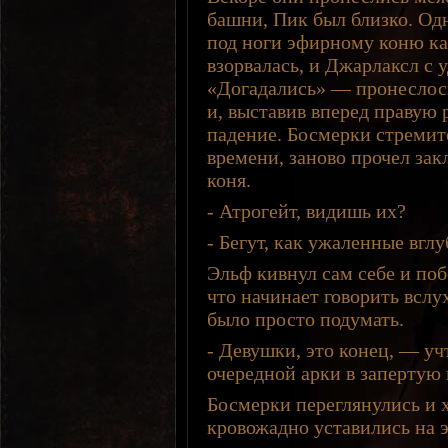
башни, Пик был близко. Одн
под ноги эфирному коню ка
взорвалась, и Джарлаксл с у
«Догадались» — пронеслось
и, выставив вперед правую 
падение. Босмерки стремите
времени, заново прочел зак
коня.
- Атрогейт, видишь их?
- Бегут, как ужаленные вглу
Эльф кивнул сам себе и поб
что начинает говорить вслу
было просто подумать.
- Девушки, это конец, — уч
очередной арки в запертую 
Босмерки переглянулись и 
кровожадно уставились на 