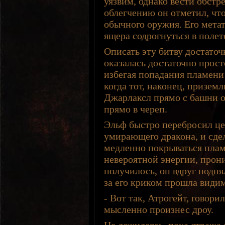
уязвим, однако вести обстр
облегчению он отметил, что
обычного оружия. Его мета
ящера содрогнуться в полет
Описать эту битву достато
оказалась достаточно прост
избегая попадания пламени
когда тот, наконец, приземл
Джарлаксл прямо с башни о
прямо в череп.
Эльф быстро перебросил це
умирающего дракона, и сдел
медленно покрываться плам
невероятной энергии, прони
получилось, он вдруг подня
за его криком прошла видим
- Вот так, Атрогейт, говори
мысленно произнес дроу.