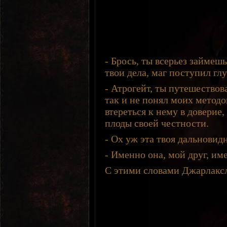
- Брось, ты всерьез займеш
твои дела, маг поступил гл
- Атрогейт, ты путешествов
так и не понял моих методо
втереться к нему в доверие
плоды своей честности.
- Ох уж эта твоя дальновид
- Именно она, мой друг, им
С этими словами Джарлакс