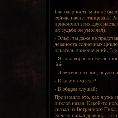
Благодарности мага не было
сейчас начнет танцевать. Р
прикончил этих двух наглых
их судьбе он умолчал).
- Эльф, ты даже не представ
девяноста солнечных цикло
искатель приключений. Где 
- Я гнал воров до Ветренно
бой.
- Девятеро с тобой, неужто
- В каком смысле?
- В общем слушай:
Произошло это, как я уже с
циклов назад. Какой-то нор
сказал из Ветренного Пика, 
Хелген напал дракон, — в э