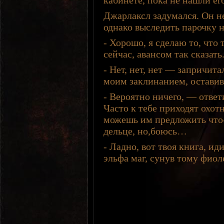
кабинете, пока не нашли ег
Джарлаксл задумался. Он н
однако выследить парочку н
- Хорошо, я сделаю то, что
сейчас, авансом так сказать
- Нет, нет, нет — запричита
моим заклинанием, оставив 
- Вероятно ничего, — ответи
Часто к тебе приходят охот
можешь им предложить что-т
дельце, но,боюсь…
- Ладно, вот твоя книга, ид
эльфа маг, сунув тому фиол