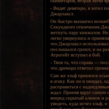
скимитаров, вторая легко в
- Видят девятеро, я хотел 
Джарлаксл.
Он быстро выхватил волшеб
Секундного отвлечения Джа
метнуть пару кинжалов. Но
легко увернулись и приняли
что Джарлаксл использовал
послышался грохот, и на р
Атрогейт вступил в бой.
- Твоя та, что справа — по
что дремора ответил громк
Сам же эльф принялся осып
в атаку. Как он и ожидал, о
расправиться с надоедливым
ждал. Приняв вдруг самую н
вперед скрытый клинок и ра
увидеть, куда исчез эльф, 