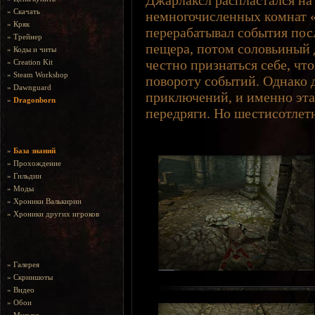
Джарлаксл распластался на
»
Скачать
немногочисленных комнат «
»
Кряк
перерабатывал события пос
»
Трейнер
пещера, потом соловьиный 
»
Коды и читы
честно признаться себе, чт
»
Creation Kit
»
Steam Workshop
повороту событий. Однако 
»
Dawnguard
приключений, и именно эта
»
Dragonborn
передряги. Но шестисотлетн
»
База знаний
»
Прохождение
»
Гильдии
»
Моды
»
Хроники Валькирии
»
Хроники других игроков
»
Галерея
»
Скриншоты
»
Видео
»
Обои