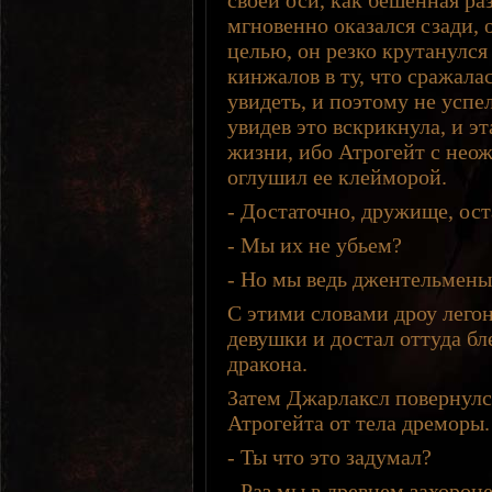
своей оси, как бешенная р
мгновенно оказался сзади, 
целью, он резко крутанулся
кинжалов в ту, что сражала
увидеть, и поэтому не успел
увидев это вскрикнула, и эт
жизни, ибо Атрогейт с нео
оглушил ее клейморой.
- Достаточно, дружище, ост
- Мы их не убьем?
- Но мы ведь джентельмены,
С этими словами дроу лего
девушки и достал оттуда б
дракона.
Затем Джарлаксл повернулся
Атрогейта от тела дреморы.
- Ты что это задумал?
- Раз мы в древнем захороне