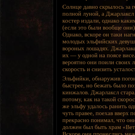
Солнце давно скрылось за 
полной луной, а Джарлаксл 
костер издали, однако как
(если это были вообще они)
Однако, вскоре он таки наг
молодых эльфийских девушк
вороных лошадях. Джарлакс
их — у одной на поясе вис
вероятно они поили своих 
скорость и снизить усталос
Эльфийки, обнаружив пого
быстрее, но бежать было по
кинжалов. Джарлаксл старал
потому, как на такой скорос
же эльфу удалось ранить од
чуть правее, поехав вверх 
прекрасно понимал, что они
должен был быть храм «Вет
Вскоре они пронеслись ме