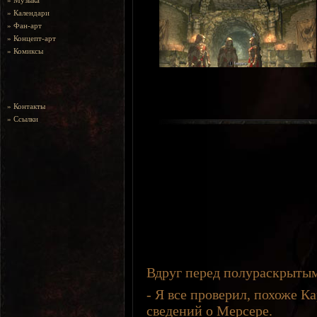
»
Музыка
»
Календари
»
Фан-арт
»
Концепт-арт
»
Комиксы
»
Контакты
»
Ссылки
Вдруг перед полураскрытым
- Я все проверил, похоже К
сведений о Мерсере.