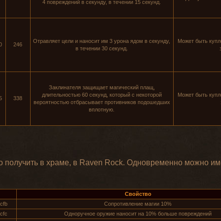
4 повреждений в секунду, в течении 15 секунд.
Отравляет цели и наносит им 3 урона ядом в секунду,
Может быть купл
0
246
в течении 30 секунд.
Заклинателя защищает магический плащ,
длительностью 60 секунд, который с некоторой
Может быть купл
5
338
вероятностью отбрасывает противников подошедших
вплотную.
 получить в храме, в Raven Rock. Одновременно можно име
Свойство
cfb
Сопротивление магии 10%
cfc
Одноручное оружие наносит на 10% больше повреждений