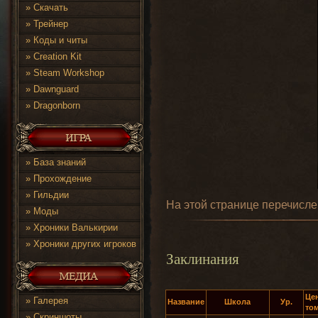
»
Скачать
»
Трейнер
»
Коды и читы
»
Creation Kit
»
Steam Workshop
»
Dawnguard
»
Dragonborn
»
База знаний
»
Прохождение
»
Гильдии
На этой странице перечисле
»
Моды
»
Хроники Валькирии
»
Хроники других игроков
Заклинания
Це
»
Галерея
Название
Школа
Ур.
то
»
Скриншоты