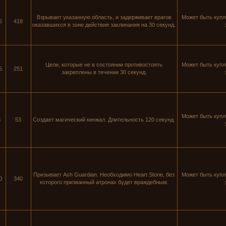
Взрывает указанную область, и задерживает врагов
Может быть купл
5
418
оказавшихся в зоне действия заклинания на 30 секунд.
Цели, которые не в состоянии противостоять
Может быть купл
5
251
закреплены в течении 30 секунд.
Может быть купл
8
53
Создает магический кинжал. Длительность 120 секунд.
Призывает Ash Guardian. Необходимо Heart Stone, без
Может быть купл
0
340
которого призванный атронах будет враждебным.