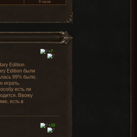
8 часов
+7
ary Edition
ry Edition были
алась 99% было.
ю играть.
пособу есть ли
водится. Ввожу
ме, есть в
+10