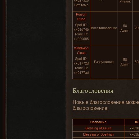
xx02732b
Ученик
Нет тома
Poison
Rune
Spell ID:
50
Восстановление
29
xx01d74b
Адепт
Tome ID:
xx020685
Whirlwind
Cloak
Spell ID:
50
Разрушение
39
xx01772d
Адепт
Tome ID:
xx0177ad
Благословения
Новые благословения можно
благословение.
Название
ID
Blessing of Azura
xx03b
Blessing of Boethiah
xx03b