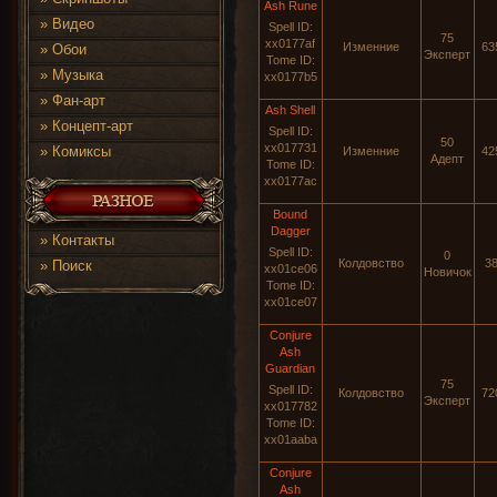
Ash Rune
»
Видео
Spell ID:
75
xx0177af
Изменние
63
»
Обои
Эксперт
Tome ID:
»
Музыка
xx0177b5
»
Фан-арт
Ash Shell
»
Концепт-арт
Spell ID:
50
xx017731
»
Комиксы
Изменние
42
Адепт
Tome ID:
xx0177ac
Bound
Dagger
»
Контакты
Spell ID:
0
Колдовство
3
»
Поиск
xx01ce06
Новичок
Tome ID:
xx01ce07
Conjure
Ash
Guardian
75
Spell ID:
Колдовство
72
Эксперт
xx017782
Tome ID:
xx01aaba
Conjure
Ash