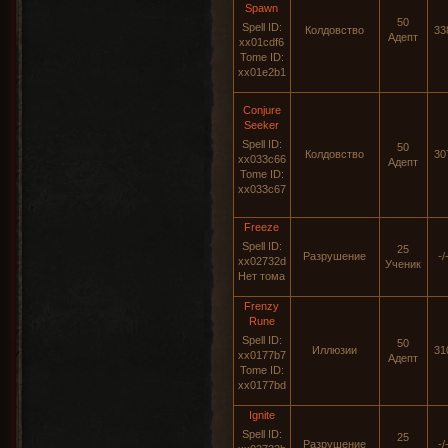
Spawn
50
Spell ID:
Колдовство
33
Адепт
xx01cdf6
Tome ID:
xx01e2b1
Conjure
Seeker
Spell ID:
50
Колдовство
30
xx033c66
Адепт
Tome ID:
xx033c67
Freeze
Spell ID:
25
Разрушение
-/
xx02732d
Ученик
Нет тома
Frenzy
Rune
Spell ID:
50
Иллюзии
31
xx0177b7
Адепт
Tome ID:
xx0177bd
Ignite
Spell ID:
25
Разрушение
-/