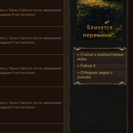
ено у
Talvas Fathryon
после завершения
задания
From the Ashes
.
ено у
Talvas Fathryon
после завершения
задания
From the Ashes
.
»
Статьи о компьютерных
играх
»
Fallout 4
ено у
Talvas Fathryon
после завершения
»
Отборное видео с
задания
From the Ashes
.
youtube
ено у
Talvas Fathryon
после завершения
задания
From the Ashes
.