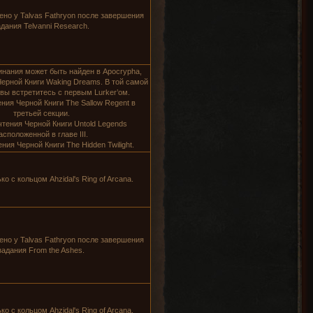
ено у
Talvas Fathryon
после завершения
адания
Telvanni Research
.
линания может быть найден в Apocrypha,
Черной Книги
Waking Dreams
. В той самой
 вы встретитесь с первым Lurker’ом.
ения Черной Книги
The Sallow Regent
в
третьей секции.
чтения Черной Книги
Untold Legends
асположенной в главе III.
ения Черной Книги
The Hidden Twilight
.
ько с кольцом
Ahzidal's Ring of Arcana
.
ено у
Talvas Fathryon
после завершения
задания
From the Ashes
.
ько с кольцом
Ahzidal's Ring of Arcana
.