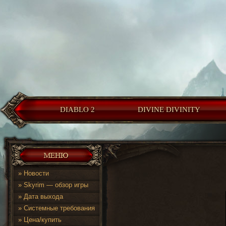
DIABLO 2
DIVINE DIVINITY
»
Новости
»
Skyrim — обзор игры
»
Дата выхода
»
Системные требования
»
Цена/купить