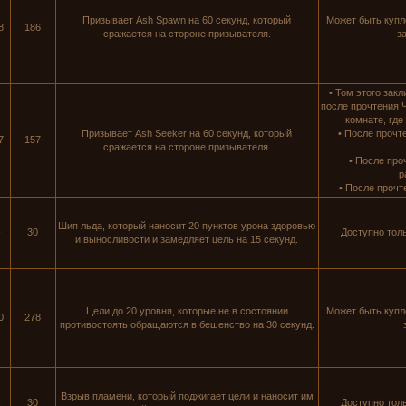
Призывает Ash Spawn на 60 секунд, который
Может быть купл
8
186
сражается на стороне призывателя.
з
• Том этого зак
после прочтения 
комнате, где
Призывает Ash Seeker на 60 секунд, который
• После прочт
7
157
сражается на стороне призывателя.
• После про
р
• После прочт
Шип льда, который наносит 20 пунктов урона здоровью
-
30
Доступно тол
и выносливости и замедляет цель на 15 секунд.
Цели до 20 уровня, которые не в состоянии
Может быть купл
0
278
противостоять обращаются в бешенство на 30 секунд.
Взрыв пламени, который поджигает цели и наносит им
-
30
Доступно тол