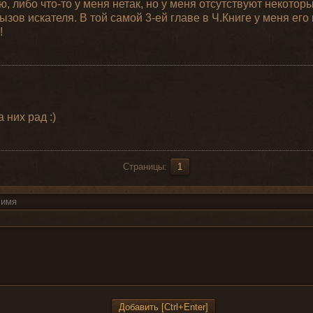
ю, либо что-то у меня нетак, но у меня отсутствуют некотор
ызов искателя. В той самой 3-ей главе в Ч.Книге у меня его н
!
а них рад :)
Страницы:
1