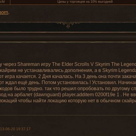
cfd
Цены у торговцев на 10% выгодней
born
.
у через Shareman игру The Elder Scrolls V Skyrim The Legend
кайрим не устанавливались дополнения, а в Skyrim Legenda
 игра качается. 2 Дня качалась. На 3 день она почти закач
от ждал ещё день. Потом установилась ! Установил. Начина
 кодов было трудно. так что решил опробовать по другому с
од на арбалет (dawnguard) player.additem 0200f19e 1 . Не в
локаций чтобы найти локацию которую нет в обычном скайри
13-06-20 19:37:17