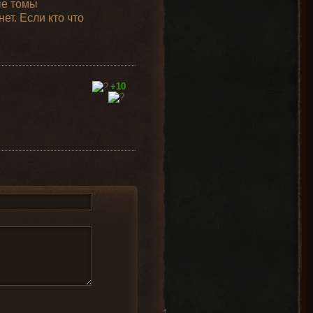
ые томы
ет. Если кто что
+10