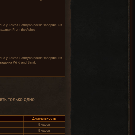
ено у
Talvas Fathryon
после завершения
задания
From the Ashes
.
ено у
Talvas Fathryon
после завершения
задания
Wind and Sand
.
ть только одно
Длительность
8 часов
8 часов